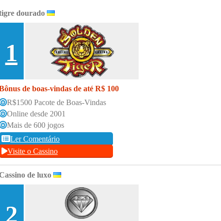
tigre dourado
1
Bônus de boas-vindas de até R$ 100
R$1500 Pacote de Boas-Vindas
Online desde 2001
Mais de 600 jogos
Ler Comentário
Visite o Cassino
Cassino de luxo
2