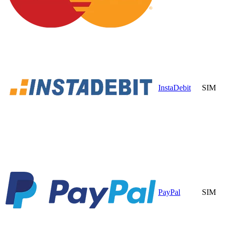
InstaDebit
SIM
PayPal
SIM