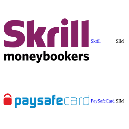
Skrill
SIM
PaySafeCard
SIM