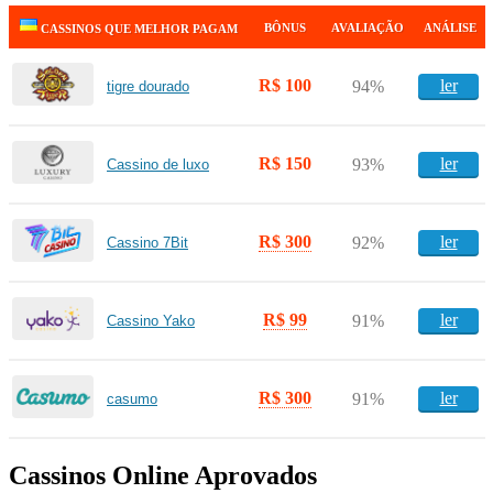
BÔNUS
AVALIAÇÃO
ANÁLISE
CASSINOS QUE MELHOR PAGAM
R$ 100
ler
94%
tigre dourado
R$ 150
ler
93%
Cassino de luxo
R$ 300
ler
92%
Cassino 7Bit
R$ 99
ler
91%
Cassino Yako
R$ 300
ler
91%
casumo
Cassinos Online Aprovados