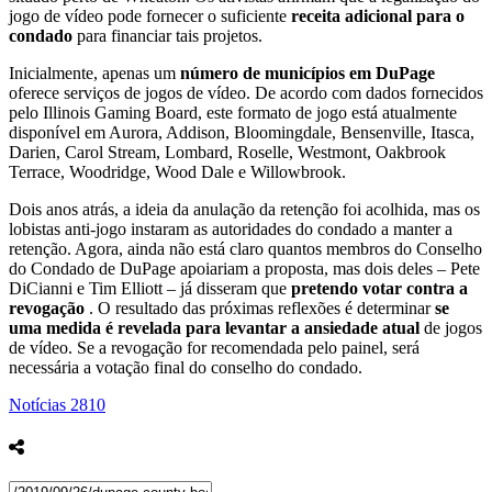
jogo de vídeo pode fornecer o suficiente
receita adicional para o
condado
para financiar tais projetos.
Inicialmente, apenas um
número de municípios em DuPage
oferece serviços de jogos de vídeo. De acordo com dados fornecidos
pelo Illinois Gaming Board, este formato de jogo está atualmente
disponível em Aurora, Addison, Bloomingdale, Bensenville, Itasca,
Darien, Carol Stream, Lombard, Roselle, Westmont, Oakbrook
Terrace, Woodridge, Wood Dale e Willowbrook.
Dois anos atrás, a ideia da anulação da retenção foi acolhida, mas os
lobistas anti-jogo instaram as autoridades do condado a manter a
retenção. Agora, ainda não está claro quantos membros do Conselho
do Condado de DuPage apoiariam a proposta, mas dois deles – Pete
DiCianni e Tim Elliott – já disseram que
pretendo votar contra a
revogação
. O resultado das próximas reflexões é determinar
se
uma medida é revelada para levantar a ansiedade atual
de jogos
de vídeo. Se a revogação for recomendada pelo painel, será
necessária a votação final do conselho do condado.
Notícias
2810