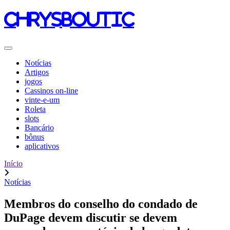
chrysboutic
Notícias
Artigos
jogos
Cassinos on-line
vinte-e-um
Roleta
slots
Bancário
bônus
aplicativos
Início
Notícias
Membros do conselho do condado de
DuPage devem discutir se devem