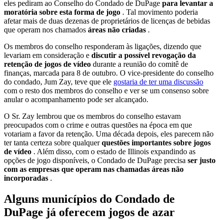
eles pediram ao Conselho do Condado de DuPage
para levantar a
moratória sobre esta forma de jogo
. Tal movimento poderia
afetar mais de duas dezenas de proprietários de licenças de bebidas
que operam nos chamados
áreas não criadas
.
Os membros do conselho responderam às ligações, dizendo que
levariam em consideração e
discutir a possível revogação da
retenção de jogos de vídeo
durante a reunião do comitê de
finanças, marcada para 8 de outubro. O vice-presidente do conselho
do condado, Jum Zay, teve que ele
gostaria de ter uma discussão
com o resto dos membros do conselho e ver se um consenso sobre
anular o acompanhamento pode ser alcançado.
O Sr. Zay lembrou que os membros do conselho estavam
preocupados com o crime e outras questões na época em que
votariam a favor da retenção. Uma década depois, eles parecem não
ter tanta certeza sobre qualquer
questões importantes sobre jogos
de vídeo
. Além disso, com o estado de Illinois expandindo as
opções de jogo disponíveis, o Condado de DuPage precisa
ser justo
com as empresas que operam nas chamadas áreas não
incorporadas
.
Alguns municípios do Condado de
DuPage já oferecem jogos de azar