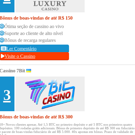
Bônus de boas-vindas de até R$ 150
Ótima seção de cassino ao vivo
Suporte ao cliente de alto nível
Bônus de recarga regulares
Ler Comentário
Visite o Cassino
Cassino 7Bit
3
Bônus de boas-vindas de até R$ 300
18+ Novos clientes apenas.
Até 1,5 BTC no primeiro depósito e até 5 BTC nos primeiros quatro
depósitos.
100 rodadas grátis adicionais.
Bônus de primeiro depósito de até R$ 300 em fiduciário
e pacote de boas-vindas fiduciário de até R$ 5.000.
40x apostas em bônus.
Prazo de validade de