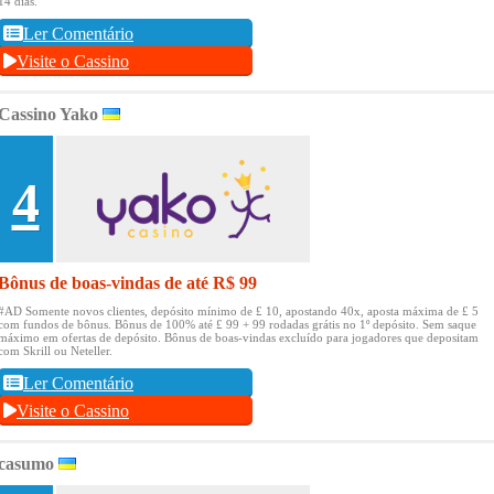
14 dias.
Ler Comentário
Visite o Cassino
Cassino Yako
4
Bônus de boas-vindas de até R$ 99
#AD Somente novos clientes, depósito mínimo de £ 10, apostando 40x, aposta máxima de £ 5
com fundos de bônus.
Bônus de 100% até £ 99 + 99 rodadas grátis no 1º depósito.
Sem saque
máximo em ofertas de depósito.
Bônus de boas-vindas excluído para jogadores que depositam
com Skrill ou Neteller.
Ler Comentário
Visite o Cassino
casumo