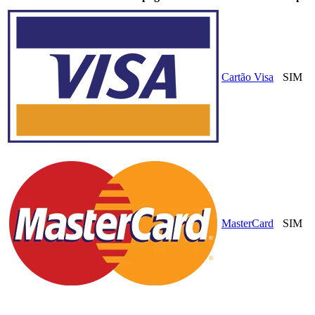
Cartão Visa
SIM
MasterCard
SIM