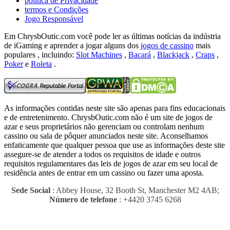
política de Privacidade
termos e Condições
Jogo Responsável
Em ChrysbOutic.com você pode ler as últimas notícias da indústria
de iGaming e aprender a jogar alguns dos
jogos de cassino
mais
populares , incluindo:
Slot Machines
,
Bacará
,
Blackjack
,
Craps
,
Poker
e
Roleta
.
As informações contidas neste site são apenas para fins educacionais
e de entretenimento.
ChrysbOutic.com não é um site de jogos de
azar e seus proprietários não gerenciam ou controlam nenhum
cassino ou sala de pôquer anunciados neste site.
Aconselhamos
enfaticamente que qualquer pessoa que use as informações deste site
assegure-se de atender a todos os requisitos de idade e outros
requisitos regulamentares das leis de jogos de azar em seu local de
residência antes de entrar em um cassino ou fazer uma aposta.
Sede Social
: Abbey House, 32 Booth St, Manchester M2 4AB;
Número de telefone
: +4420 3745 6268