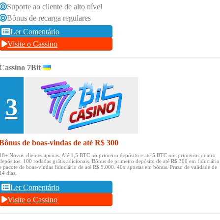
Suporte ao cliente de alto nível
Bônus de recarga regulares
Ler Comentário
Visite o Cassino
Cassino 7Bit
3
Bônus de boas-vindas de até R$ 300
18+ Novos clientes apenas.
Até 1,5 BTC no primeiro depósito e até 5 BTC nos primeiros quatro
depósitos.
100 rodadas grátis adicionais.
Bônus de primeiro depósito de até R$ 300 em fiduciário
e pacote de boas-vindas fiduciário de até R$ 5.000.
40x apostas em bônus.
Prazo de validade de
14 dias.
Ler Comentário
Visite o Cassino