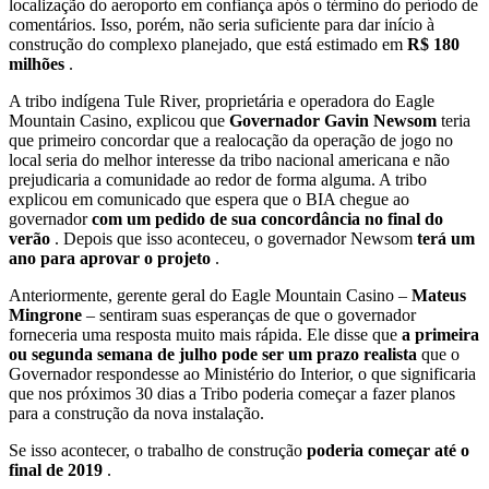
localização do aeroporto em confiança após o término do período de
comentários. Isso, porém, não seria suficiente para dar início à
construção do complexo planejado, que está estimado em
R$ 180
milhões
.
A tribo indígena Tule River, proprietária e operadora do Eagle
Mountain Casino, explicou que
Governador Gavin Newsom
teria
que primeiro concordar que a realocação da operação de jogo no
local seria do melhor interesse da tribo nacional americana e não
prejudicaria a comunidade ao redor de forma alguma. A tribo
explicou em comunicado que espera que o BIA chegue ao
governador
com um pedido de sua concordância no final do
verão
. Depois que isso aconteceu, o governador Newsom
terá um
ano para aprovar o projeto
.
Anteriormente, gerente geral do Eagle Mountain Casino –
Mateus
Mingrone
– sentiram suas esperanças de que o governador
forneceria uma resposta muito mais rápida. Ele disse que
a primeira
ou segunda semana de julho pode ser um prazo realista
que o
Governador respondesse ao Ministério do Interior, o que significaria
que nos próximos 30 dias a Tribo poderia começar a fazer planos
para a construção da nova instalação.
Se isso acontecer, o trabalho de construção
poderia começar até o
final de 2019
.