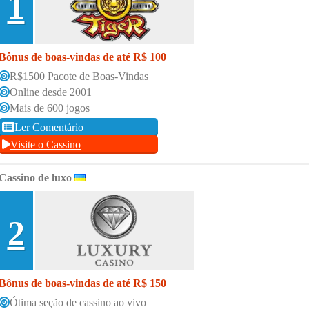
1
Bônus de boas-vindas de até R$ 100
R$1500 Pacote de Boas-Vindas
Online desde 2001
Mais de 600 jogos
Ler Comentário
Visite o Cassino
Cassino de luxo
2
Bônus de boas-vindas de até R$ 150
Ótima seção de cassino ao vivo