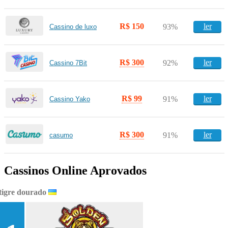
R$ 150
ler
93%
Cassino de luxo
R$ 300
ler
92%
Cassino 7Bit
R$ 99
ler
91%
Cassino Yako
R$ 300
ler
91%
casumo
Cassinos Online Aprovados
tigre dourado