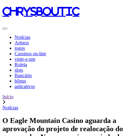
chrysboutic
Notícias
Artigos
jogos
Cassinos on-line
vinte-e-um
Roleta
slots
Bancário
bônus
aplicativos
Início
Notícias
O Eagle Mountain Casino aguarda a
aprovação do projeto de realocação do