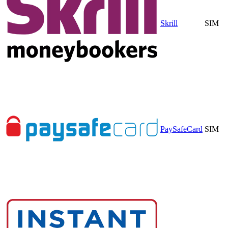
Skrill
SIM
PaySafeCard
SIM