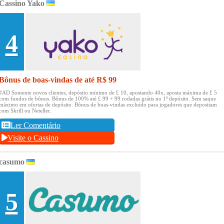
Cassino Yako
4
Bônus de boas-vindas de até R$ 99
#AD Somente novos clientes, depósito mínimo de £ 10, apostando 40x, aposta máxima de £ 5
com fundos de bônus.
Bônus de 100% até £ 99 + 99 rodadas grátis no 1º depósito.
Sem saque
máximo em ofertas de depósito.
Bônus de boas-vindas excluído para jogadores que depositam
com Skrill ou Neteller.
Ler Comentário
Visite o Cassino
casumo
5