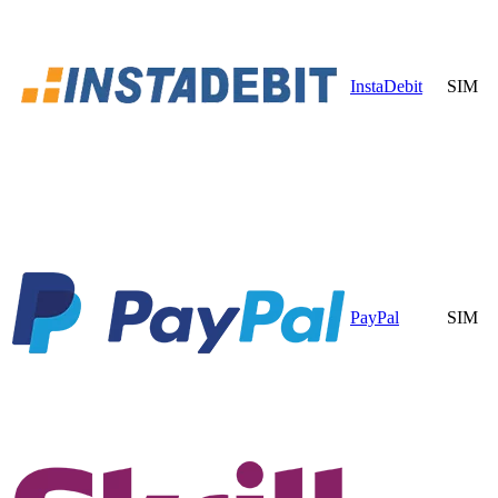
InstaDebit
SIM
PayPal
SIM