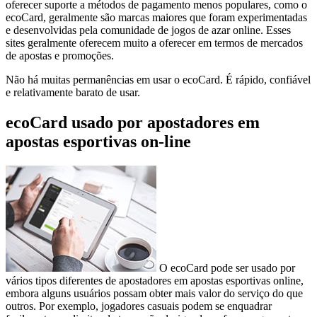
oferecer suporte a métodos de pagamento menos populares, como o
ecoCard, geralmente são marcas maiores que foram experimentadas
e desenvolvidas pela comunidade de jogos de azar online. Esses
sites geralmente oferecem muito a oferecer em termos de mercados
de apostas e promoções.
Não há muitas permanências em usar o ecoCard. É rápido, confiável
e relativamente barato de usar.
ecoCard usado por apostadores em
apostas esportivas on-line
O ecoCard pode ser usado por
vários tipos diferentes de apostadores em apostas esportivas online,
embora alguns usuários possam obter mais valor do serviço do que
outros. Por exemplo, jogadores casuais podem se enquadrar