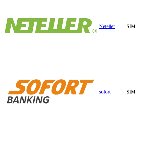
Neteller
SIM
sofort
SIM