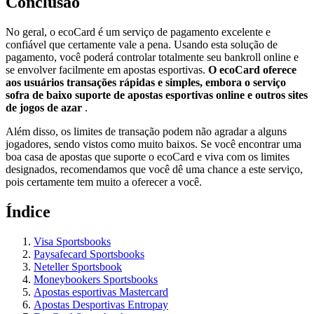
Conclusão
No geral, o ecoCard é um serviço de pagamento excelente e
confiável que certamente vale a pena. Usando esta solução de
pagamento, você poderá controlar totalmente seu bankroll online e
se envolver facilmente em apostas esportivas.
O ecoCard oferece
aos usuários transações rápidas e simples, embora o serviço
sofra de baixo suporte de apostas esportivas online e outros sites
de jogos de azar
.
Além disso, os limites de transação podem não agradar a alguns
jogadores, sendo vistos como muito baixos. Se você encontrar uma
boa casa de apostas que suporte o ecoCard e viva com os limites
designados, recomendamos que você dê uma chance a este serviço,
pois certamente tem muito a oferecer a você.
Índice
Visa Sportsbooks
Paysafecard Sportsbooks
Neteller Sportsbook
Moneybookers Sportsbooks
Apostas esportivas Mastercard
Apostas Desportivas Entropay