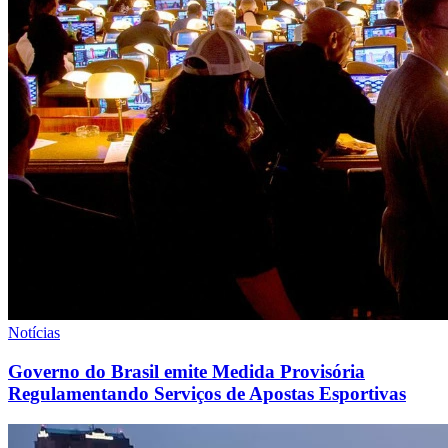
Notícias
Governo do Brasil emite Medida Provisória
Regulamentando Serviços de Apostas Esportivas