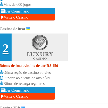
Mais de 600 jogos
Ler Comentário
Visite o Cassino
Cassino de luxo
2
Bônus de boas-vindas de até R$ 150
Ótima seção de cassino ao vivo
Suporte ao cliente de alto nível
Bônus de recarga regulares
Ler Comentário
Visite o Cassino
Cassino 7Bit