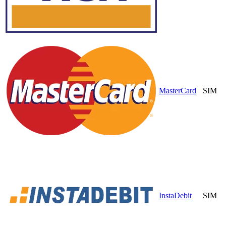
MasterCard
SIM
InstaDebit
SIM