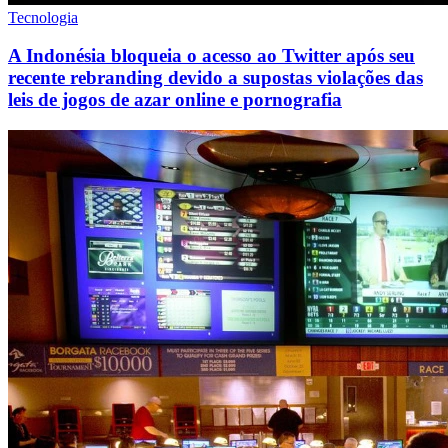
Tecnologia
A Indonésia bloqueia o acesso ao Twitter após seu
recente rebranding devido a supostas violações das
leis de jogos de azar online e pornografia