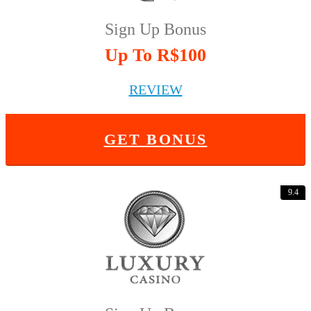
Sign Up Bonus
Up To R$100
REVIEW
GET BONUS
9.4