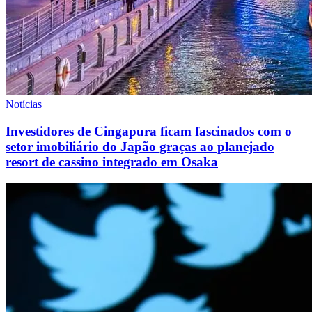
Notícias
Investidores de Cingapura ficam fascinados com o
setor imobiliário do Japão graças ao planejado
resort de cassino integrado em Osaka