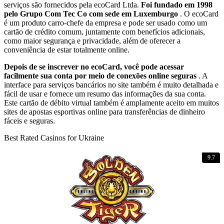
serviços são fornecidos pela ecoCard Ltda.
Foi fundado em 1998
pelo Grupo Com Tec Co com sede em Luxemburgo
. O ecoCard
é um produto carro-chefe da empresa e pode ser usado como um
cartão de crédito comum, juntamente com benefícios adicionais,
como maior segurança e privacidade, além de oferecer a
conveniência de estar totalmente online.
Depois de se inscrever no ecoCard, você pode acessar
facilmente sua conta por meio de conexões online seguras
. A
interface para serviços bancários no site também é muito detalhada e
fácil de usar e fornece um resumo das informações da sua conta.
Este cartão de débito virtual também é amplamente aceito em muitos
sites de apostas esportivas online para transferências de dinheiro
fáceis e seguras.
Best Rated Casinos for Ukraine
9.7