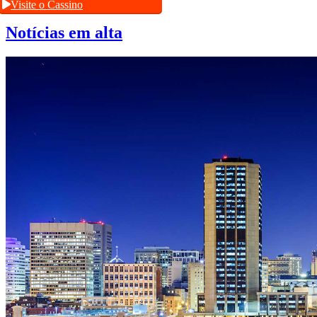
Visite o Cassino
Notícias em alta