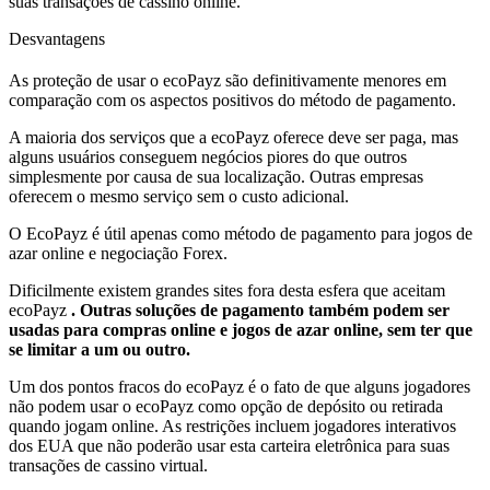
suas transações de cassino online.
Desvantagens
As proteção de usar o ecoPayz são definitivamente menores em
comparação com os aspectos positivos do método de pagamento.
A maioria dos serviços que a ecoPayz oferece deve ser paga, mas
alguns usuários conseguem negócios piores do que outros
simplesmente por causa de sua localização. Outras empresas
oferecem o mesmo serviço sem o custo adicional.
O EcoPayz é útil apenas como método de pagamento para jogos de
azar online e negociação Forex.
Dificilmente existem grandes sites fora desta esfera que aceitam
ecoPayz
. Outras soluções de pagamento também podem ser
usadas para compras online e jogos de azar online, sem ter que
se limitar a um ou outro.
Um dos pontos fracos do ecoPayz é o fato de que alguns jogadores
não podem usar o ecoPayz como opção de depósito ou retirada
quando jogam online. As restrições incluem jogadores interativos
dos EUA que não poderão usar esta carteira eletrônica para suas
transações de cassino virtual.