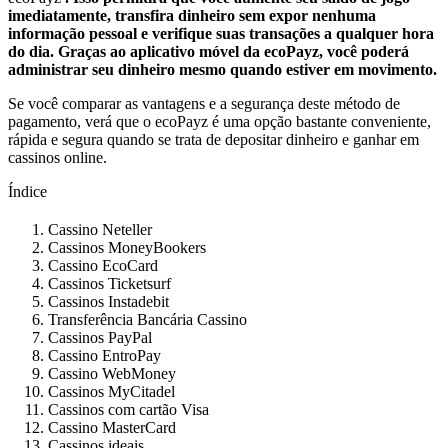
imediatamente, transfira dinheiro sem expor nenhuma
informação pessoal e verifique suas transações a qualquer hora
do dia. Graças ao aplicativo móvel da ecoPayz, você poderá
administrar seu dinheiro mesmo quando estiver em movimento.
Se você comparar as vantagens e a segurança deste método de
pagamento, verá que o ecoPayz é uma opção bastante conveniente,
rápida e segura quando se trata de depositar dinheiro e ganhar em
cassinos online.
Índice
Cassino Neteller
Cassinos MoneyBookers
Cassino EcoCard
Cassinos Ticketsurf
Cassinos Instadebit
Transferência Bancária Cassino
Cassinos PayPal
Cassino EntroPay
Cassino WebMoney
Cassinos MyCitadel
Cassinos com cartão Visa
Cassino MasterCard
Cassinos ideais