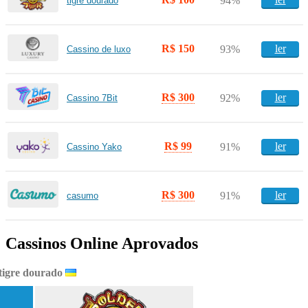
94%
tigre dourado
R$ 150
ler
93%
Cassino de luxo
R$ 300
ler
92%
Cassino 7Bit
R$ 99
ler
91%
Cassino Yako
R$ 300
ler
91%
casumo
Cassinos Online Aprovados
tigre dourado