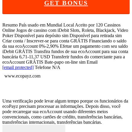
GET BONUS
Resumo País usado em Mundial Local Aceito por 120 Cassinos
Online Jogos de cassino com iDebit Slots, Roleta, Blackjack, Video
Poker Disponível para depósito sim Disponível para retirada sim
Criar conta / Inscrever-se para conta GRÁTIS Financiando o saldo
da sua ecoAccount 0%-2,90% Efetue um pagamento com seu saldo
iDebit GRÁTIS Transfira fundos de sua ecoAccount para sua conta
bancária 6,71-11,37 USD Transferir fundos do comerciante para a
ecoAccount GRÁTIS Bate-papo on-line sim Email
[email protected]
Telefone N/A
www.ecopayz.com
Uma verificação pode levar algum tempo porque os funcionários da
ecoPayz precisam processar as informações. Depois disso, você
pode recarregar sua ecoAccount usando diferentes meios
convencionais, como cartões de crédito, transferências bancárias,
transferências internacionais, transferências bancárias.