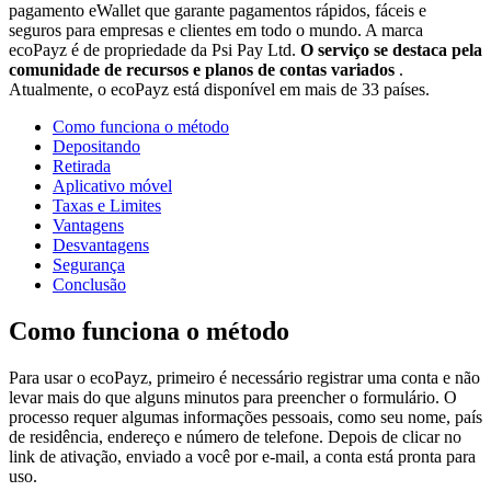
pagamento eWallet que garante pagamentos rápidos, fáceis e
seguros para empresas e clientes em todo o mundo. A marca
ecoPayz é de propriedade da Psi Pay Ltd.
O serviço se destaca pela
comunidade de recursos e planos de contas variados
.
Atualmente, o ecoPayz está disponível em mais de 33 países.
Como funciona o método
Depositando
Retirada
Aplicativo móvel
Taxas e Limites
Vantagens
Desvantagens
Segurança
Conclusão
Como funciona o método
Para usar o ecoPayz, primeiro é necessário registrar uma conta e não
levar mais do que alguns minutos para preencher o formulário. O
processo requer algumas informações pessoais, como seu nome, país
de residência, endereço e número de telefone. Depois de clicar no
link de ativação, enviado a você por e-mail, a conta está pronta para
uso.