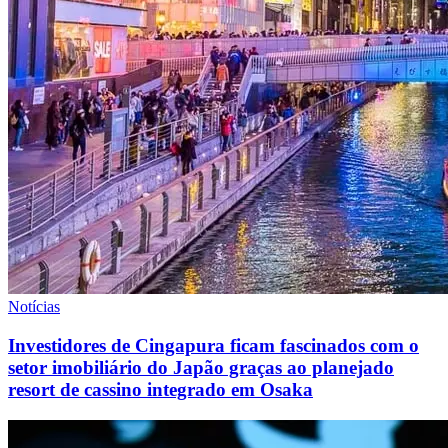
Notícias
Investidores de Cingapura ficam fascinados com o
setor imobiliário do Japão graças ao planejado
resort de cassino integrado em Osaka