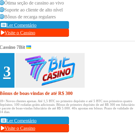
Ótima seção de cassino ao vivo
Suporte ao cliente de alto nível
Bônus de recarga regulares
Ler Comentário
Visite o Cassino
Cassino 7Bit
3
Bônus de boas-vindas de até R$ 300
18+ Novos clientes apenas.
Até 1,5 BTC no primeiro depósito e até 5 BTC nos primeiros quatro
depósitos.
100 rodadas grátis adicionais.
Bônus de primeiro depósito de até R$ 300 em fiduciário
e pacote de boas-vindas fiduciário de até R$ 5.000.
40x apostas em bônus.
Prazo de validade de
14 dias.
Ler Comentário
Visite o Cassino