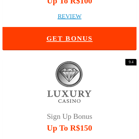
Up To R$100
REVIEW
GET BONUS
9.4
Sign Up Bonus
Up To R$150