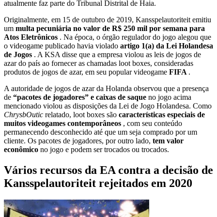
atualmente faz parte do Tribunal Distrital de Haia.
Originalmente, em 15 de outubro de 2019, Kansspelautoriteit emitiu
um
multa pecuniária no valor de R$ 250 mil por semana para
Atos Eletrônicos
. Na época, o órgão regulador do jogo alegou que
o videogame publicado havia violado
artigo 1(a) da Lei Holandesa
de Jogos
. A KSA disse que a empresa violou as leis de jogos de
azar do país ao fornecer as chamadas loot boxes, consideradas
produtos de jogos de azar, em seu popular videogame
FIFA
.
A autoridade de jogos de azar da Holanda observou que a presença
de
“pacotes de jogadores” e caixas de saque
no jogo acima
mencionado violou as disposições da Lei de Jogo Holandesa. Como
ChrysbOutic
relatado, loot boxes são
características especiais de
muitos videogames contemporâneos
, com seu conteúdo
permanecendo desconhecido até que um seja comprado por um
cliente. Os pacotes de jogadores, por outro lado,
tem valor
econômico
no jogo e podem ser trocados ou trocados.
Vários recursos da EA contra a decisão de
Kansspelautoriteit rejeitados em 2020