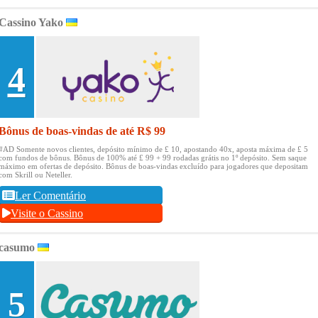
Cassino Yako
4
Bônus de boas-vindas de até R$ 99
#AD Somente novos clientes, depósito mínimo de £ 10, apostando 40x, aposta máxima de £ 5
com fundos de bônus.
Bônus de 100% até £ 99 + 99 rodadas grátis no 1º depósito.
Sem saque
máximo em ofertas de depósito.
Bônus de boas-vindas excluído para jogadores que depositam
com Skrill ou Neteller.
Ler Comentário
Visite o Cassino
casumo
5