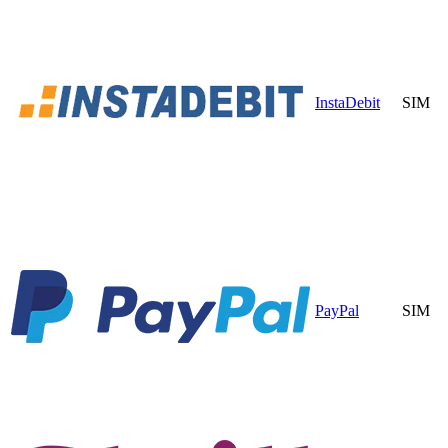
InstaDebit
SIM
PayPal
SIM