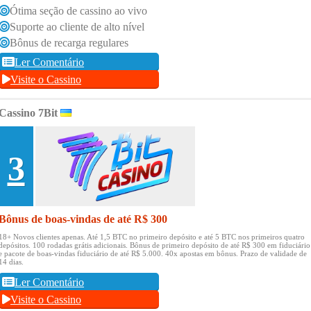
Ótima seção de cassino ao vivo
Suporte ao cliente de alto nível
Bônus de recarga regulares
Ler Comentário
Visite o Cassino
Cassino 7Bit
3
Bônus de boas-vindas de até R$ 300
18+ Novos clientes apenas.
Até 1,5 BTC no primeiro depósito e até 5 BTC nos primeiros quatro
depósitos.
100 rodadas grátis adicionais.
Bônus de primeiro depósito de até R$ 300 em fiduciário
e pacote de boas-vindas fiduciário de até R$ 5.000.
40x apostas em bônus.
Prazo de validade de
14 dias.
Ler Comentário
Visite o Cassino