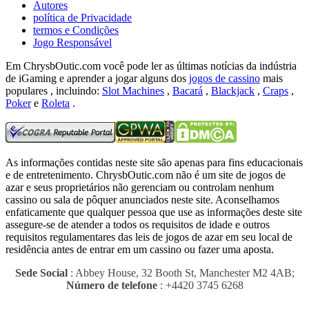
Autores
política de Privacidade
termos e Condições
Jogo Responsável
Em ChrysbOutic.com você pode ler as últimas notícias da indústria
de iGaming e aprender a jogar alguns dos
jogos de cassino
mais
populares , incluindo:
Slot Machines
,
Bacará
,
Blackjack
,
Craps
,
Poker
e
Roleta
.
As informações contidas neste site são apenas para fins educacionais
e de entretenimento.
ChrysbOutic.com não é um site de jogos de
azar e seus proprietários não gerenciam ou controlam nenhum
cassino ou sala de pôquer anunciados neste site.
Aconselhamos
enfaticamente que qualquer pessoa que use as informações deste site
assegure-se de atender a todos os requisitos de idade e outros
requisitos regulamentares das leis de jogos de azar em seu local de
residência antes de entrar em um cassino ou fazer uma aposta.
Sede Social
: Abbey House, 32 Booth St, Manchester M2 4AB;
Número de telefone
: +4420 3745 6268