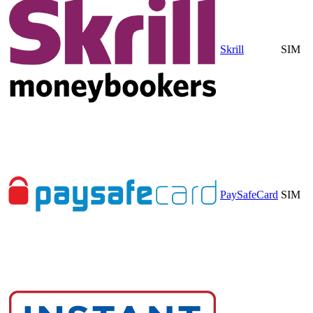
Skrill
SIM
PaySafeCard
SIM