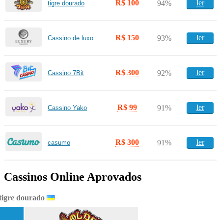
R$ 100
ler
94%
tigre dourado
R$ 150
ler
93%
Cassino de luxo
R$ 300
ler
92%
Cassino 7Bit
R$ 99
ler
91%
Cassino Yako
R$ 300
ler
91%
casumo
Cassinos Online Aprovados
tigre dourado