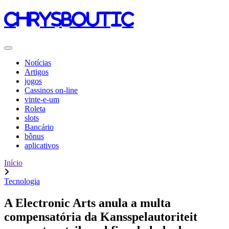
chrysboutic
Notícias
Artigos
jogos
Cassinos on-line
vinte-e-um
Roleta
slots
Bancário
bônus
aplicativos
Início
Tecnologia
A Electronic Arts anula a multa
compensatória da Kansspelautoriteit