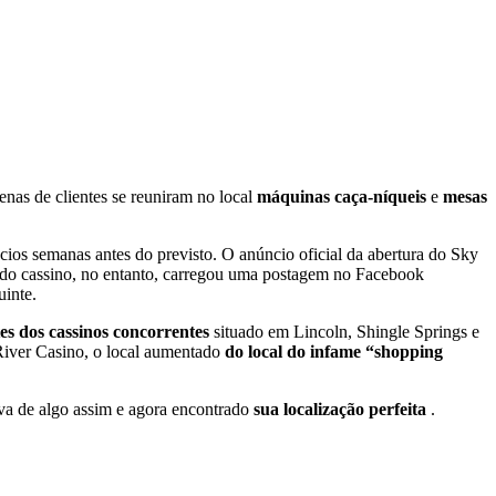
nas de clientes se reuniram no local
máquinas caça-níqueis
e
mesas
ios semanas antes do previsto. O anúncio oficial da abertura do Sky
 do cassino, no entanto, carregou uma postagem no Facebook
uinte.
tes dos cassinos concorrentes
situado em Lincoln, Shingle Springs e
River Casino, o local aumentado
do local do infame “shopping
sava de algo assim e agora encontrado
sua localização perfeita
.