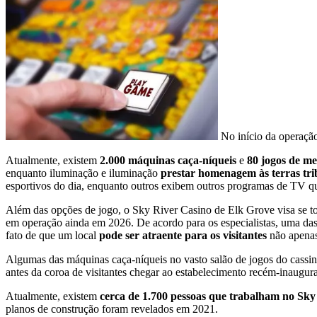
No início da operação
Atualmente, existem
2.000 máquinas caça-níqueis
e
80 jogos de m
enquanto iluminação e iluminação
prestar homenagem às terras tri
esportivos do dia, enquanto outros exibem outros programas de TV que
Além das opções de jogo, o Sky River Casino de Elk Grove visa se t
em operação ainda em 2026. De acordo para os especialistas, uma das p
fato de que um local
pode ser atraente para os visitantes
não apenas
Algumas das máquinas caça-níqueis no vasto salão de jogos do cassin
antes da coroa de visitantes chegar ao estabelecimento recém-inaugu
Atualmente, existem
cerca de 1.700 pessoas que trabalham no Sk
planos de construção foram revelados em 2021.