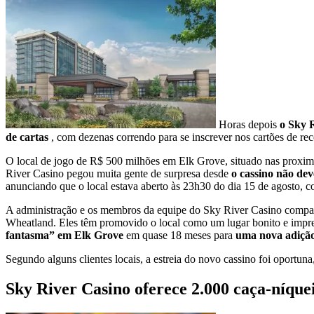
Horas depois
o Sky 
de cartas
, com dezenas correndo para se inscrever nos cartões de re
O local de jogo de R$ 500 milhões em Elk Grove, situado nas proximid
River Casino pegou muita gente de surpresa desde
o cassino não de
anunciando que o local estava aberto às 23h30 do dia 15 de agosto,
A administração e os membros da equipe do Sky River Casino compa
Wheatland. Eles têm promovido o local como um lugar bonito e impre
fantasma” em Elk Grove
em quase 18 meses para
uma nova adição 
Segundo alguns clientes locais, a estreia do novo cassino foi oportun
Sky River Casino oferece 2.000 caça-níquei