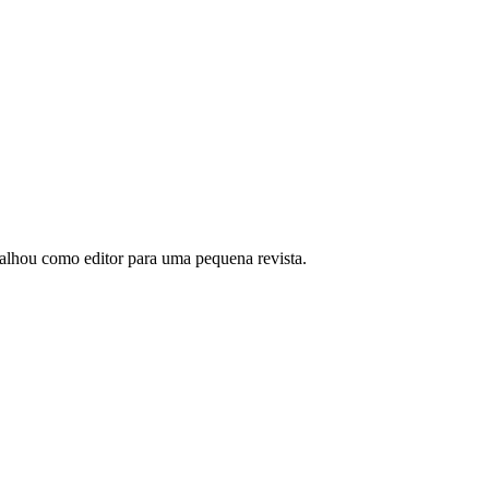
abalhou como editor para uma pequena revista.