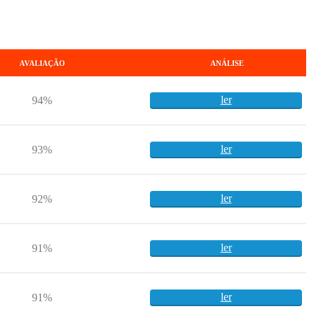
AVALIAÇÃO
ANÁLISE
ler
94%
ler
93%
ler
92%
ler
91%
ler
91%