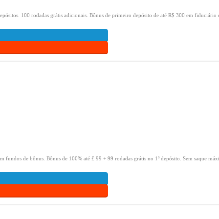
epósitos.
100 rodadas grátis adicionais.
Bônus de primeiro depósito de até R$ 300 em fiduciário 
om fundos de bônus.
Bônus de 100% até £ 99 + 99 rodadas grátis no 1º depósito.
Sem saque máxi