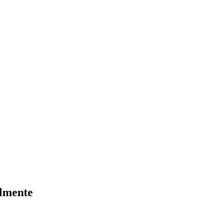
almente