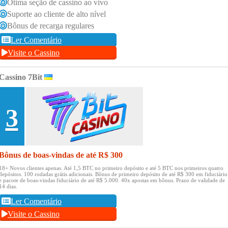
Ótima seção de cassino ao vivo
Suporte ao cliente de alto nível
Bônus de recarga regulares
Ler Comentário
Visite o Cassino
Cassino 7Bit
3
Bônus de boas-vindas de até R$ 300
18+ Novos clientes apenas.
Até 1,5 BTC no primeiro depósito e até 5 BTC nos primeiros quatro
depósitos.
100 rodadas grátis adicionais.
Bônus de primeiro depósito de até R$ 300 em fiduciário
e pacote de boas-vindas fiduciário de até R$ 5.000.
40x apostas em bônus.
Prazo de validade de
14 dias.
Ler Comentário
Visite o Cassino