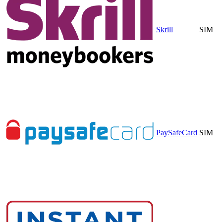
Skrill
SIM
PaySafeCard
SIM