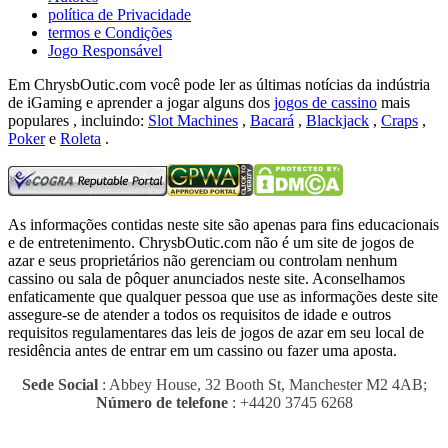
política de Privacidade
termos e Condições
Jogo Responsável
Em ChrysbOutic.com você pode ler as últimas notícias da indústria
de iGaming e aprender a jogar alguns dos
jogos de cassino
mais
populares , incluindo:
Slot Machines
,
Bacará
,
Blackjack
,
Craps
,
Poker
e
Roleta
.
As informações contidas neste site são apenas para fins educacionais
e de entretenimento.
ChrysbOutic.com não é um site de jogos de
azar e seus proprietários não gerenciam ou controlam nenhum
cassino ou sala de pôquer anunciados neste site.
Aconselhamos
enfaticamente que qualquer pessoa que use as informações deste site
assegure-se de atender a todos os requisitos de idade e outros
requisitos regulamentares das leis de jogos de azar em seu local de
residência antes de entrar em um cassino ou fazer uma aposta.
Sede Social
: Abbey House, 32 Booth St, Manchester M2 4AB;
Número de telefone
: +4420 3745 6268