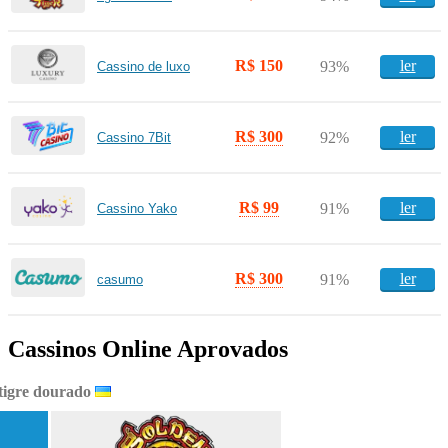
R$ 150
ler
93%
Cassino de luxo
R$ 300
ler
92%
Cassino 7Bit
R$ 99
ler
91%
Cassino Yako
R$ 300
ler
91%
casumo
Cassinos Online Aprovados
tigre dourado