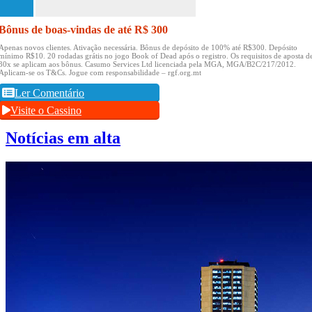
Bônus de boas-vindas de até R$ 300
Apenas novos clientes.
Ativação necessária.
Bônus de depósito de 100% até R$300.
Depósito
mínimo R$10.
20 rodadas grátis no jogo Book of Dead após o registro.
Os requisitos de aposta d
30x se aplicam aos bônus.
Casumo Services Ltd licenciada pela MGA, MGA/B2C/217/2012.
Aplicam-se os T&Cs.
Jogue com responsabilidade – rgf.org.mt
Ler Comentário
Visite o Cassino
Notícias em alta