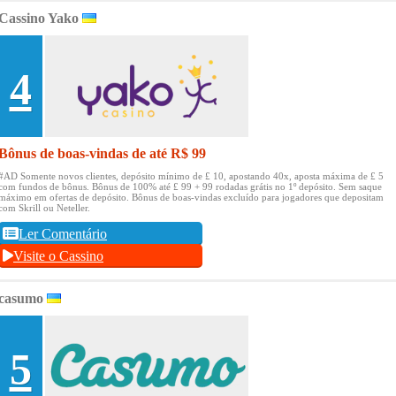
Cassino Yako
4
Bônus de boas-vindas de até R$ 99
#AD Somente novos clientes, depósito mínimo de £ 10, apostando 40x, aposta máxima de £ 5
com fundos de bônus.
Bônus de 100% até £ 99 + 99 rodadas grátis no 1º depósito.
Sem saque
máximo em ofertas de depósito.
Bônus de boas-vindas excluído para jogadores que depositam
com Skrill ou Neteller.
Ler Comentário
Visite o Cassino
casumo
5