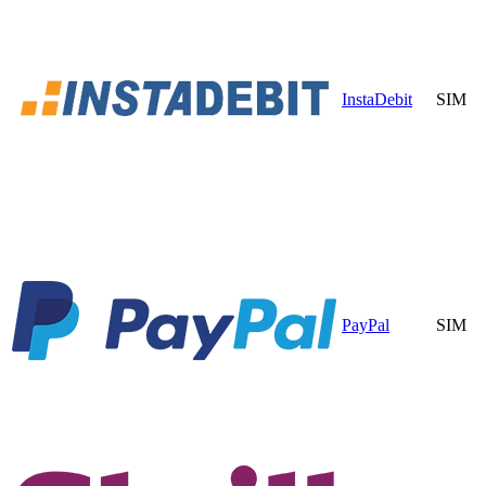
InstaDebit
SIM
PayPal
SIM