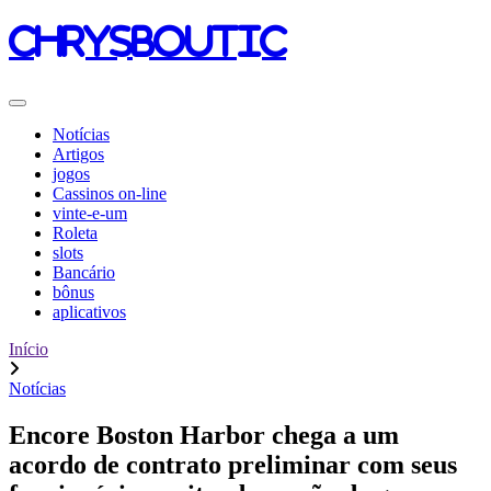
chrysboutic
Notícias
Artigos
jogos
Cassinos on-line
vinte-e-um
Roleta
slots
Bancário
bônus
aplicativos
Início
Notícias
Encore Boston Harbor chega a um
acordo de contrato preliminar com seus