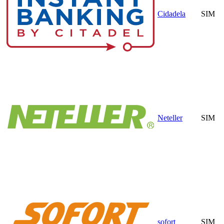
Cidadela
SIM
Neteller
SIM
sofort
SIM