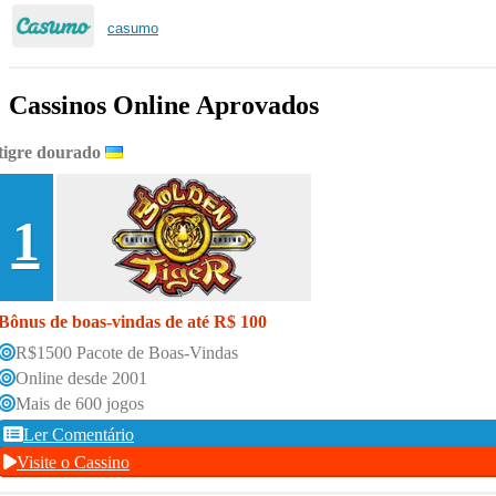
casumo
Cassinos Online Aprovados
tigre dourado
1
Bônus de boas-vindas de até R$ 100
R$1500 Pacote de Boas-Vindas
Online desde 2001
Mais de 600 jogos
Ler Comentário
Visite o Cassino