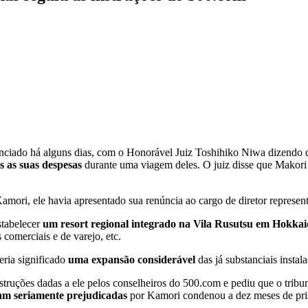
ciado há alguns dias, com o Honorável Juiz Toshihiko Niwa dizendo qu
s as suas despesas
durante uma viagem deles. O juiz disse que Makori t
Kamori, ele havia apresentado sua renúncia ao cargo de diretor represe
stabelecer
um resort regional integrado na Vila Rusutsu em Hokka
 comerciais e de varejo, etc.
eria significado
uma expansão considerável
das já substanciais inst
truções dadas a ele pelos conselheiros do 500.com e pediu que o tribun
oram seriamente prejudicadas
por Kamori condenou a dez meses de pris