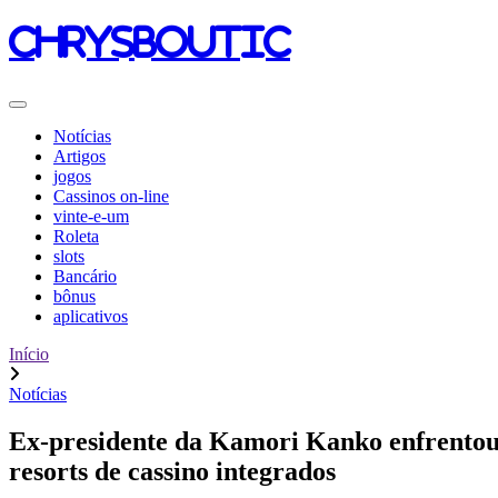
chrysboutic
Notícias
Artigos
jogos
Cassinos on-line
vinte-e-um
Roleta
slots
Bancário
bônus
aplicativos
Início
Notícias
Ex-presidente da Kamori Kanko enfrentou 
resorts de cassino integrados