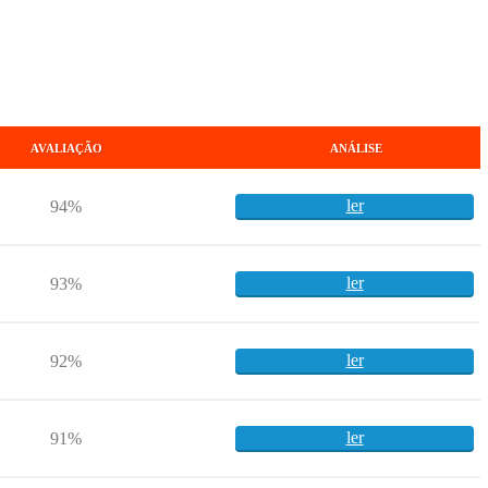
AVALIAÇÃO
ANÁLISE
ler
94%
ler
93%
ler
92%
ler
91%