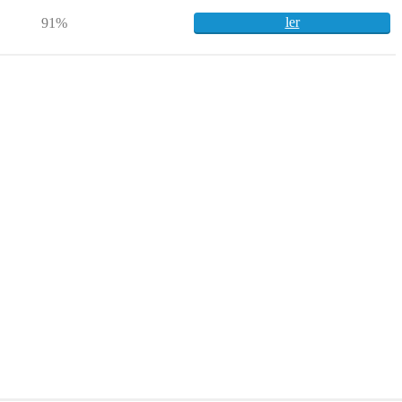
ler
91%