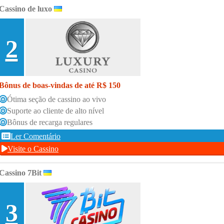
Cassino de luxo
2
Bônus de boas-vindas de até R$ 150
Ótima seção de cassino ao vivo
Suporte ao cliente de alto nível
Bônus de recarga regulares
Ler Comentário
Visite o Cassino
Cassino 7Bit
3