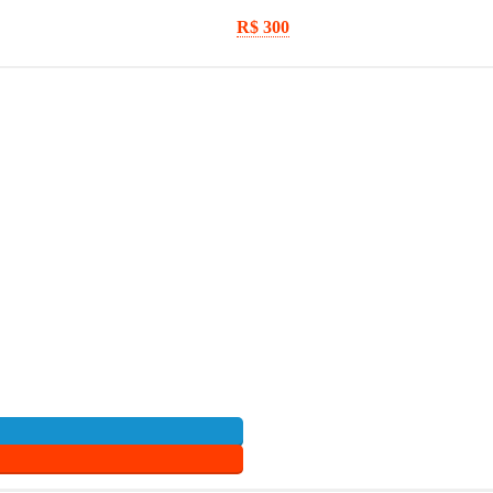
R$ 300