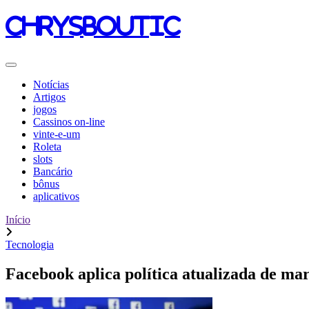
chrysboutic
Notícias
Artigos
jogos
Cassinos on-line
vinte-e-um
Roleta
slots
Bancário
bônus
aplicativos
Início
Tecnologia
Facebook aplica política atualizada de mar