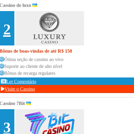
Cassino de luxo
2
Bônus de boas-vindas de até R$ 150
Ótima seção de cassino ao vivo
Suporte ao cliente de alto nível
Bônus de recarga regulares
Ler Comentário
Visite o Cassino
Cassino 7Bit
3