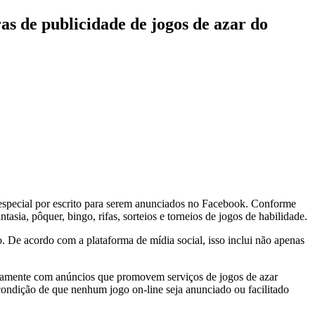
as de publicidade de jogos de azar do
 especial por escrito para serem anunciados no Facebook. Conforme
tasia, pôquer, bingo, rifas, sorteios e torneios de jogos de habilidade.
. De acordo com a plataforma de mídia social, isso inclui não apenas
untamente com anúncios que promovem serviços de jogos de azar
condição de que nenhum jogo on-line seja anunciado ou facilitado