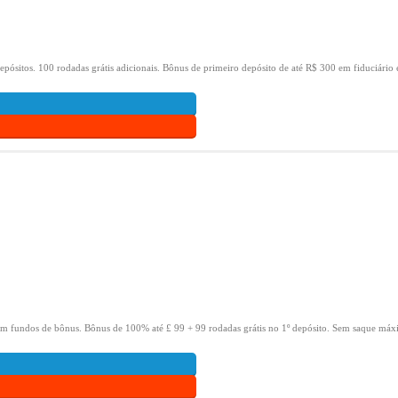
epósitos.
100 rodadas grátis adicionais.
Bônus de primeiro depósito de até R$ 300 em fiduciário 
om fundos de bônus.
Bônus de 100% até £ 99 + 99 rodadas grátis no 1º depósito.
Sem saque máxi