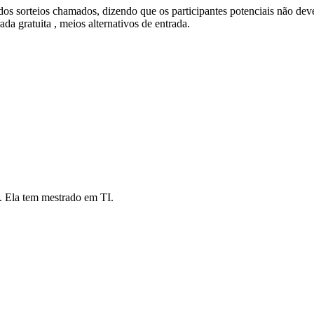
 sorteios chamados, dizendo que os participantes potenciais não deve
da gratuita , meios alternativos de entrada.
. Ela tem mestrado em TI.