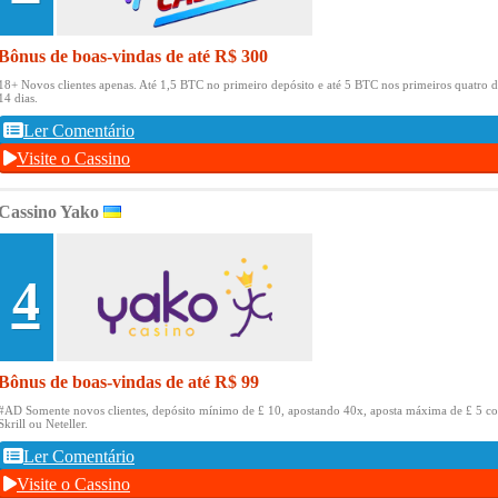
Bônus de boas-vindas de até R$ 300
18+ Novos clientes apenas.
Até 1,5 BTC no primeiro depósito e até 5 BTC nos primeiros quatro d
14 dias.
Ler Comentário
Visite o Cassino
Cassino Yako
4
Bônus de boas-vindas de até R$ 99
#AD Somente novos clientes, depósito mínimo de £ 10, apostando 40x, aposta máxima de £ 5 c
Skrill ou Neteller.
Ler Comentário
Visite o Cassino