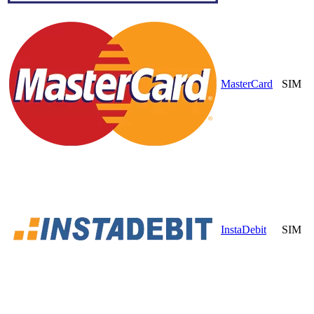
MasterCard
SIM
InstaDebit
SIM