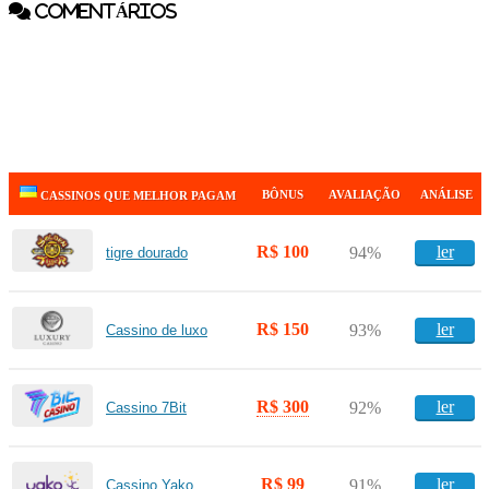
COMENTÁRIOS
BÔNUS
AVALIAÇÃO
ANÁLISE
CASSINOS QUE MELHOR PAGAM
R$ 100
ler
94%
tigre dourado
R$ 150
ler
93%
Cassino de luxo
R$ 300
ler
92%
Cassino 7Bit
R$ 99
ler
91%
Cassino Yako