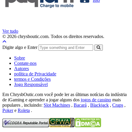
isso
Ver tudo
© 2026 chrysboutic.com. Todos os direitos reservados.
Digite algo e Enter
Sobre
Contate-nos
Autores
política de Privacidade
termos e Condições
Jogo Responsável
Em ChrysbOutic.com você pode ler as últimas notícias da indústria
de iGaming e aprender a jogar alguns dos
jogos de cassino
mais
populares , incluindo:
Slot Machines
,
Bacará
,
Blackjack
,
Craps
,
Poker
e
Roleta
.