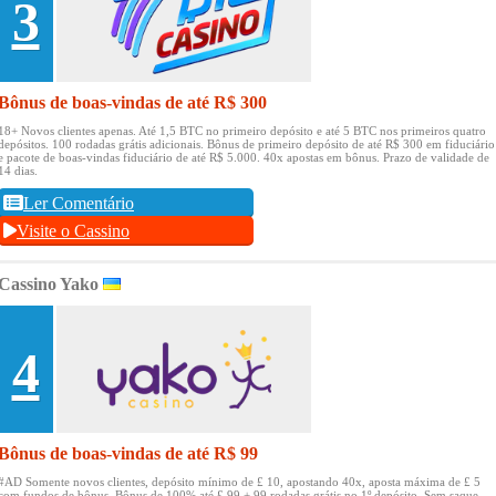
3
Bônus de boas-vindas de até R$ 300
18+ Novos clientes apenas.
Até 1,5 BTC no primeiro depósito e até 5 BTC nos primeiros quatro
depósitos.
100 rodadas grátis adicionais.
Bônus de primeiro depósito de até R$ 300 em fiduciário
e pacote de boas-vindas fiduciário de até R$ 5.000.
40x apostas em bônus.
Prazo de validade de
14 dias.
Ler Comentário
Visite o Cassino
Cassino Yako
4
Bônus de boas-vindas de até R$ 99
#AD Somente novos clientes, depósito mínimo de £ 10, apostando 40x, aposta máxima de £ 5
com fundos de bônus.
Bônus de 100% até £ 99 + 99 rodadas grátis no 1º depósito.
Sem saque