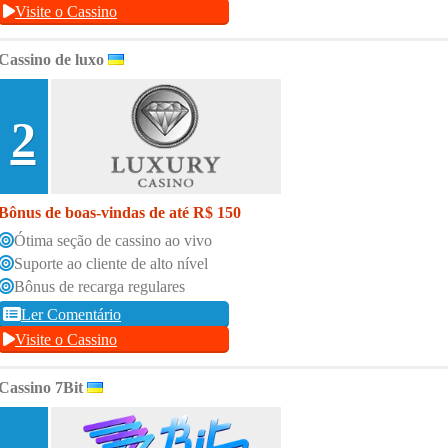
Visite o Cassino
Cassino de luxo
2
Bônus de boas-vindas de até R$ 150
Ótima seção de cassino ao vivo
Suporte ao cliente de alto nível
Bônus de recarga regulares
Ler Comentário
Visite o Cassino
Cassino 7Bit