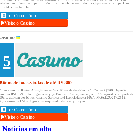
máximo em ofertas de depósito.
Bônus de boas-vindas excluído para jogadores que depositam
com Skrill ou Neteller.
Ler Comentário
Visite o Cassino
casumo
5
Bônus de boas-vindas de até R$ 300
Apenas novos clientes.
Ativação necessária.
Bônus de depósito de 100% até R$300.
Depósito
mínimo R$10.
20 rodadas grátis no jogo Book of Dead após o registro.
Os requisitos de aposta d
30x se aplicam aos bônus.
Casumo Services Ltd licenciada pela MGA, MGA/B2C/217/2012.
Aplicam-se os T&Cs.
Jogue com responsabilidade – rgf.org.mt
Ler Comentário
Visite o Cassino
Notícias em alta