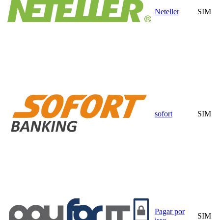
Neteller
SIM
sofort
SIM
Pagar por
SIM