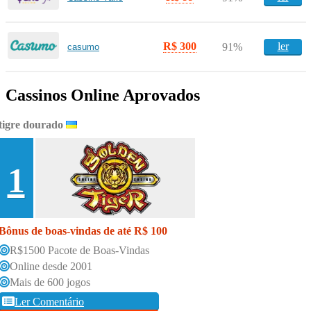
R$ 300
ler
91%
casumo
Cassinos Online Aprovados
tigre dourado
1
Bônus de boas-vindas de até R$ 100
R$1500 Pacote de Boas-Vindas
Online desde 2001
Mais de 600 jogos
Ler Comentário