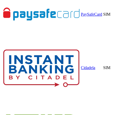
PaySafeCard
SIM
Cidadela
SIM