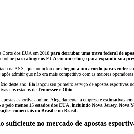
a Corte dos EUA em 2018
para derrubar uma trava federal de apos
r online
para atingir os EUA em um esforço para expandir sua pr
listada na ASX, que anunciou que
chegou a um acordo para vender s
pós admitir que não era mais competitivo com as maiores operadoras 
ício deste ano. Ela lançou seu primeiro serviço de apostas esportivas n
tivas nos estados de
Tennessee e Ohio
.
e apostas esportivas online. Alegadamente, a empresa é
estimativas e
o a
pelo menos 15 estados dos EUA, incluindo Nova Jersey, Nova Yo
ações comerciais no Brasil e no Brasil
.
o suficiente no mercado de apostas esporti