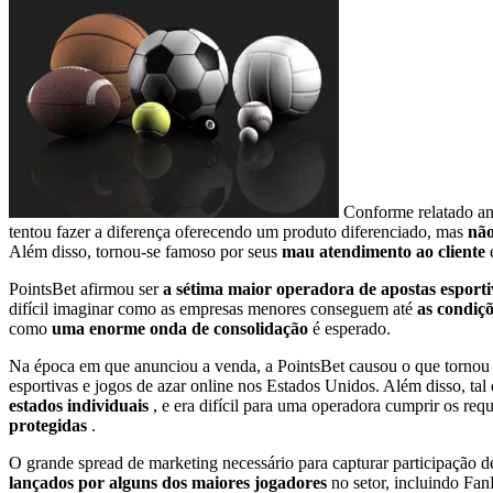
Conforme relatado an
tentou fazer a diferença oferecendo um produto diferenciado, mas
não
Além disso, tornou-se famoso por seus
mau atendimento ao cliente
PointsBet afirmou ser
a sétima maior operadora de apostas espor
difícil imaginar como as empresas menores conseguem até
as condiç
como
uma enorme onda de consolidação
é esperado.
Na época em que anunciou a venda, a PointsBet causou o que tornou 
esportivas e jogos de azar online nos Estados Unidos. Além disso, tal
estados individuais
, e era difícil para uma operadora cumprir os re
protegidas
.
O grande spread de marketing necessário para capturar participação d
lançados por alguns dos maiores jogadores
no setor, incluindo Fa