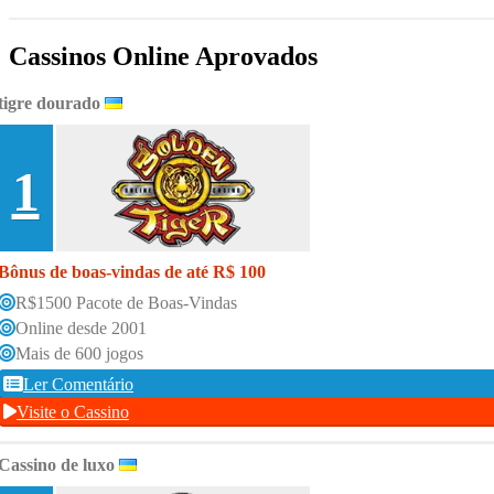
Cassinos Online Aprovados
tigre dourado
1
Bônus de boas-vindas de até R$ 100
R$1500 Pacote de Boas-Vindas
Online desde 2001
Mais de 600 jogos
Ler Comentário
Visite o Cassino
Cassino de luxo