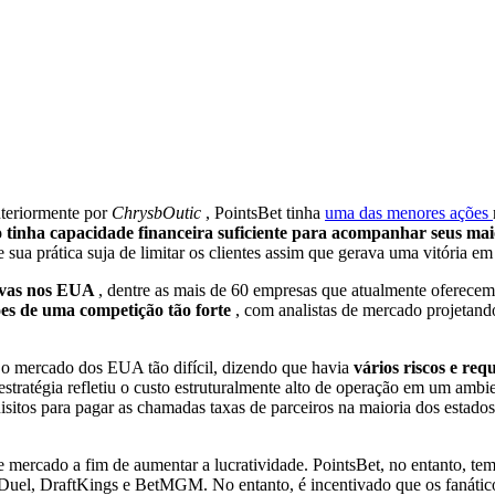
teriormente por
ChrysbOutic
, PointsBet tinha
uma das menores ações
 tinha capacidade financeira suficiente para acompanhar seus ma
e sua prática suja de limitar os clientes assim que gerava uma vitória em
tivas nos EUA
, dentre as mais de 60 empresas que atualmente oferecem s
ões de uma competição tão forte
, com analistas de mercado projetan
o mercado dos EUA tão difícil, dizendo que havia
vários riscos e req
 estratégia refletiu o custo estruturalmente alto de operação em um amb
quisitos para pagar as chamadas taxas de parceiros na maioria dos estad
e mercado a fim de aumentar a lucratividade. PointsBet, no entanto, te
nDuel, DraftKings e BetMGM. No entanto, é incentivado que os fanáti