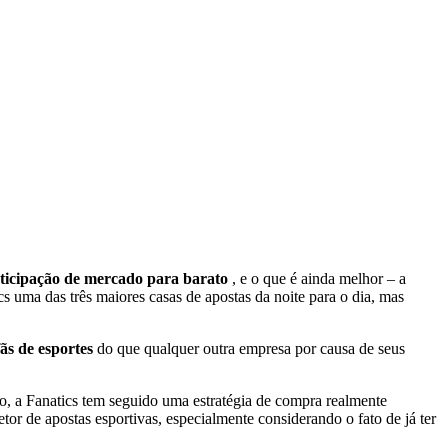
ticipação de mercado para barato
, e o que é ainda melhor – a
cs uma das três maiores casas de apostas da noite para o dia, mas
ãs de esportes
do que qualquer outra empresa por causa de seus
, a Fanatics tem seguido uma estratégia de compra realmente
etor de apostas esportivas, especialmente considerando o fato de já ter