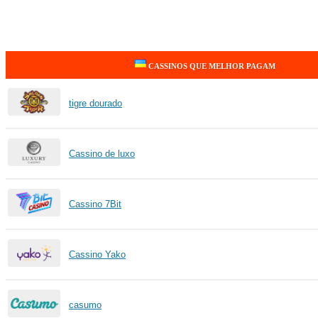
CASSINOS QUE MELHOR PAGAM
tigre dourado
Cassino de luxo
Cassino 7Bit
Cassino Yako
casumo