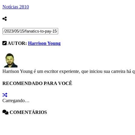
Notícias
2810
AUTOR:
Harrison Young
Harrison Young é um escritor experiente, que iniciou sua carreira há 
RECOMENDADO PARA VOCÊ
Carregando…
COMENTÁRIOS