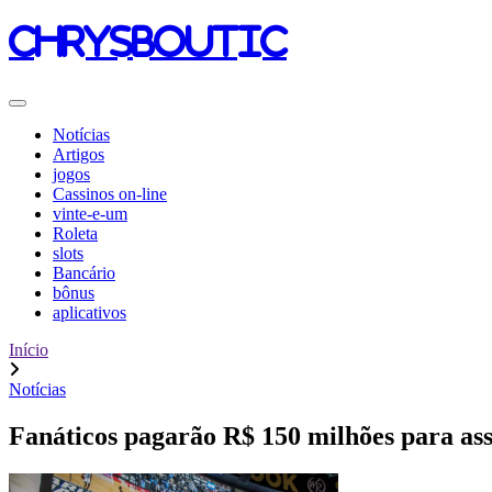
chrysboutic
Notícias
Artigos
jogos
Cassinos on-line
vinte-e-um
Roleta
slots
Bancário
bônus
aplicativos
Início
Notícias
Fanáticos pagarão R$ 150 milhões para ass