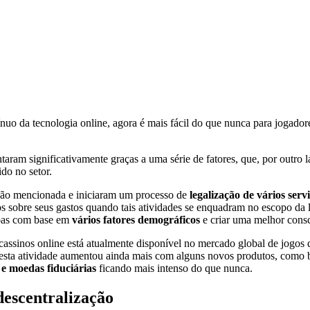
o da tecnologia online, agora é mais fácil do que nunca para jogado
aram significativamente graças a uma série de fatores, que, por outro
do no setor.
ão mencionada e iniciaram um processo de
legalização de vários serv
os sobre seus gastos quando tais atividades se enquadram no escopo da 
soas com base em
vários fatores demográficos
e criar uma melhor consc
assinos online está atualmente disponível no mercado global de jogos d
e desta atividade aumentou ainda mais com alguns novos produtos, como 
e moedas fiduciárias
ficando mais intenso do que nunca.
descentralização