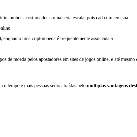
irão, ambos acostumados a uma certa escala, pois cada um tem sua
online
vel, enquanto uma criptomoeda é frequentemente associada a
tipos de moeda pelos apostadores em sites de jogos online, e até mesmo e
om o tempo e mais pessoas serão atraídas pelo
múltiplas vantagens des