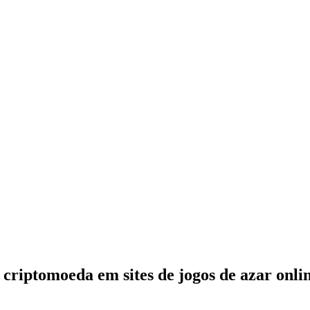
 criptomoeda em sites de jogos de azar onli