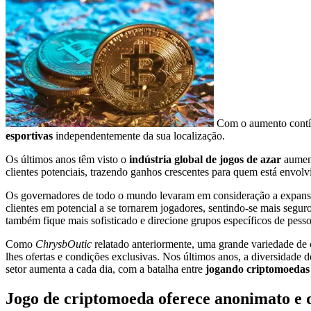
Com o aumento contínu
esportivas
independentemente da sua localização.
Os últimos anos têm visto o
indústria global de jogos de azar
aument
clientes potenciais, trazendo ganhos crescentes para quem está envolvi
Os governadores de todo o mundo levaram em consideração a expans
clientes em potencial a se tornarem jogadores, sentindo-se mais segur
também fique mais sofisticado e direcione grupos específicos de pes
Como
ChrysbOutic
relatado anteriormente, uma grande variedade de c
lhes ofertas e condições exclusivas. Nos últimos anos, a diversidad
setor aumenta a cada dia, com a batalha entre
jogando criptomoedas 
Jogo de criptomoeda oferece anonimato e 