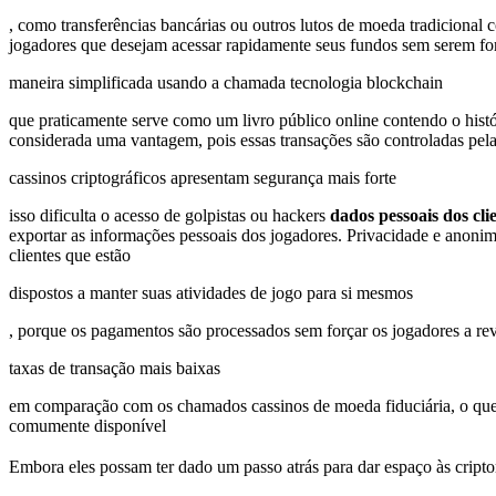
, como transferências bancárias ou outros lutos de moeda tradicional
jogadores que desejam acessar rapidamente seus fundos sem serem for
maneira simplificada usando a chamada tecnologia blockchain
que praticamente serve como um livro público online contendo o histór
considerada uma vantagem, pois essas transações são controladas pela 
cassinos criptográficos apresentam segurança mais forte
isso dificulta o acesso de golpistas ou hackers
dados pessoais dos cli
exportar as informações pessoais dos jogadores.
Privacidade e anonima
clientes que estão
dispostos a manter suas atividades de jogo para si mesmos
, porque os pagamentos são processados ​​​​sem forçar os jogadores a r
taxas de transação mais baixas
em comparação com os chamados cassinos de moeda fiduciária, o que
comumente disponível
Embora eles possam ter dado um passo atrás para dar espaço às cript