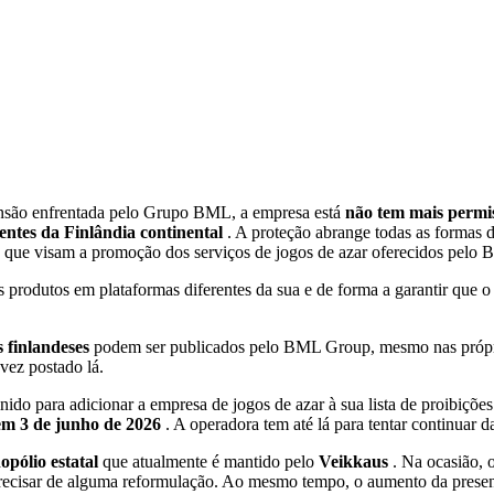
são enfrentada pelo Grupo BML, a empresa está
não tem mais permis
ientes da Finlândia continental
. A proteção abrange todas as formas 
 que visam a promoção dos serviços de jogos de azar oferecidos pelo 
s produtos em plataformas diferentes da sua e de forma a garantir que
 finlandeses
podem ser publicados pelo BML Group, mesmo nas própria
vez postado lá.
ido para adicionar a empresa de jogos de azar à sua lista de proibiçõ
em 3 de junho de 2026
. A operadora tem até lá para tentar continuar d
opólio estatal
que atualmente é mantido pelo
Veikkaus
. Na ocasião, 
e precisar de alguma reformulação. Ao mesmo tempo, o aumento da prese