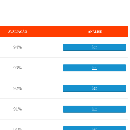
AVALIAÇÃO
ANÁLISE
ler
94%
ler
93%
ler
92%
ler
91%
ler
91%