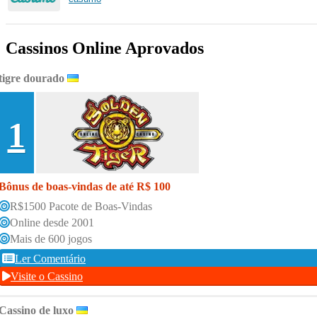
Cassinos Online Aprovados
tigre dourado
1
Bônus de boas-vindas de até R$ 100
R$1500 Pacote de Boas-Vindas
Online desde 2001
Mais de 600 jogos
Ler Comentário
Visite o Cassino
Cassino de luxo