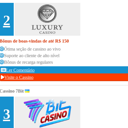
2
Bônus de boas-vindas de até R$ 150
Ótima seção de cassino ao vivo
Suporte ao cliente de alto nível
Bônus de recarga regulares
Ler Comentário
Visite o Cassino
Cassino 7Bit
3