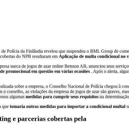
e Polícia da Finlândia revelou que suspendeu o BML Group de comercia
scobertas do NPB resultaram em
Aplicação de multa condicional no 
presa sueca de jogos de azar online Betsson AB, anunciou seus serviç
ade promocional em questão em várias ocasiões
. Após o alerta, alg
realizada sobre a empresa, o Conselho Nacional de Polícia chegou à 
m o conselho, as violações da empresa de jogos de azar são graves, ma
 tomou algumas
medidas para cumprir seus requisitos
na determinação
sa que
tomaria outras medidas para importar a condicional multal
s
ng e parcerias cobertas pela