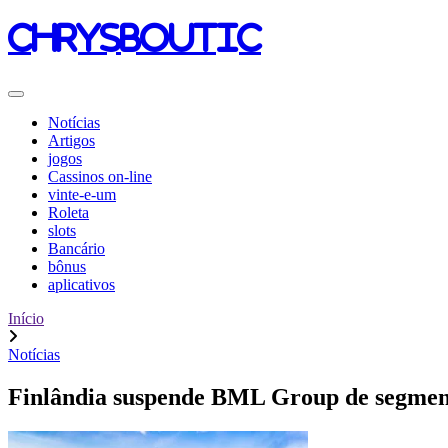
chrysboutic
Notícias
Artigos
jogos
Cassinos on-line
vinte-e-um
Roleta
slots
Bancário
bônus
aplicativos
Início
Notícias
Finlândia suspende BML Group de segmentar