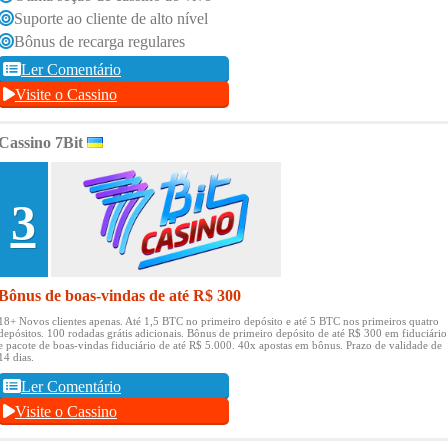
Suporte ao cliente de alto nível
Bônus de recarga regulares
Ler Comentário
Visite o Cassino
Cassino 7Bit
3
Bônus de boas-vindas de até R$ 300
18+ Novos clientes apenas.
Até 1,5 BTC no primeiro depósito e até 5 BTC nos primeiros quatro
depósitos.
100 rodadas grátis adicionais.
Bônus de primeiro depósito de até R$ 300 em fiduciário
e pacote de boas-vindas fiduciário de até R$ 5.000.
40x apostas em bônus.
Prazo de validade de
14 dias.
Ler Comentário
Visite o Cassino