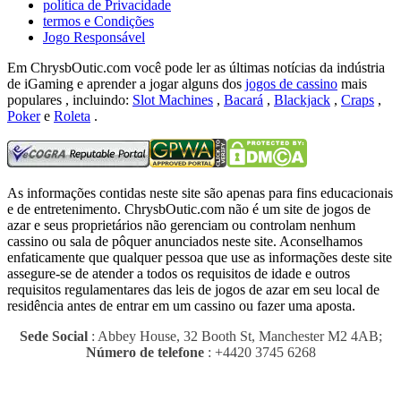
política de Privacidade
termos e Condições
Jogo Responsável
Em ChrysbOutic.com você pode ler as últimas notícias da indústria
de iGaming e aprender a jogar alguns dos
jogos de cassino
mais
populares , incluindo:
Slot Machines
,
Bacará
,
Blackjack
,
Craps
,
Poker
e
Roleta
.
As informações contidas neste site são apenas para fins educacionais
e de entretenimento.
ChrysbOutic.com não é um site de jogos de
azar e seus proprietários não gerenciam ou controlam nenhum
cassino ou sala de pôquer anunciados neste site.
Aconselhamos
enfaticamente que qualquer pessoa que use as informações deste site
assegure-se de atender a todos os requisitos de idade e outros
requisitos regulamentares das leis de jogos de azar em seu local de
residência antes de entrar em um cassino ou fazer uma aposta.
Sede Social
: Abbey House, 32 Booth St, Manchester M2 4AB;
Número de telefone
: +4420 3745 6268