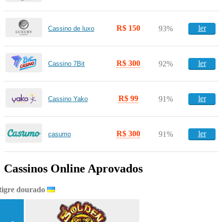
R$ 150
ler
93%
Cassino de luxo
R$ 300
ler
92%
Cassino 7Bit
R$ 99
ler
91%
Cassino Yako
R$ 300
ler
91%
casumo
Cassinos Online Aprovados
tigre dourado