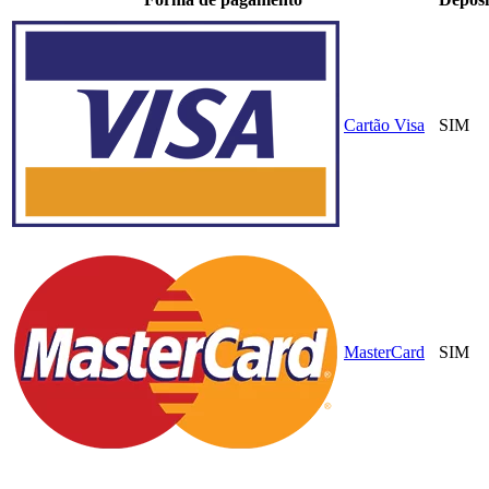
Cartão Visa
SIM
MasterCard
SIM