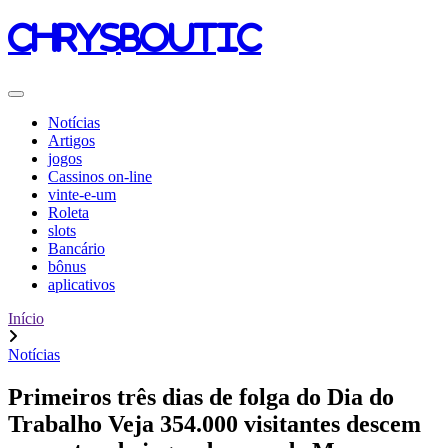
chrysboutic
Notícias
Artigos
jogos
Cassinos on-line
vinte-e-um
Roleta
slots
Bancário
bônus
aplicativos
Início
Notícias
Primeiros três dias de folga do Dia do
Trabalho Veja 354.000 visitantes descem