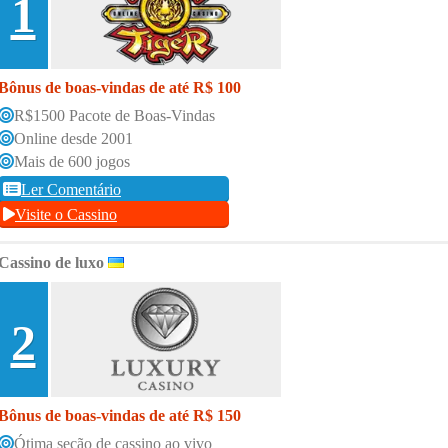
1
Bônus de boas-vindas de até R$ 100
R$1500 Pacote de Boas-Vindas
Online desde 2001
Mais de 600 jogos
Ler Comentário
Visite o Cassino
Cassino de luxo
2
Bônus de boas-vindas de até R$ 150
Ótima seção de cassino ao vivo