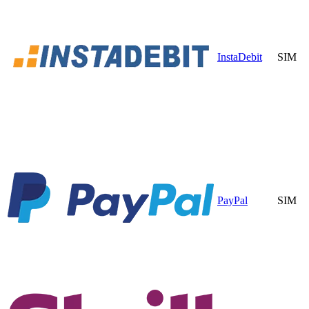
InstaDebit
SIM
PayPal
SIM