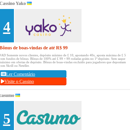
Cassino Yako
4
Bônus de boas-vindas de até R$ 99
#AD Somente novos clientes, depósito mínimo de £ 10, apostando 40x, aposta máxima de £ 5
com fundos de bônus.
Bônus de 100% até £ 99 + 99 rodadas grátis no 1º depósito.
Sem saque
máximo em ofertas de depósito.
Bônus de boas-vindas excluído para jogadores que depositam
com Skrill ou Neteller.
Ler Comentário
Visite o Cassino
casumo
5