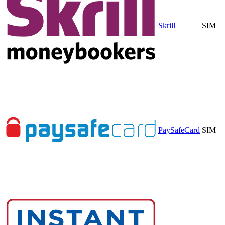
Skrill
SIM
PaySafeCard
SIM