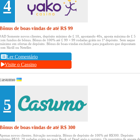
4
Bônus de boas-vindas de até R$ 99
#AD Somente novos clientes, depósito mínimo de £ 10, apostando 40x, aposta máxima de £ 5
com fundos de bônus.
Bônus de 100% até £ 99 + 99 rodadas grátis no 1º depósito.
Sem saque
máximo em ofertas de depósito.
Bônus de boas-vindas excluído para jogadores que depositam
com Skrill ou Neteller.
Ler Comentário
Visite o Cassino
casumo
5
Bônus de boas-vindas de até R$ 300
Apenas novos clientes.
Ativação necessária.
Bônus de depósito de 100% até R$300.
Depósito
mínimo R$10.
20 rodadas grátis no jogo Book of Dead após o registro.
Os requisitos de aposta d