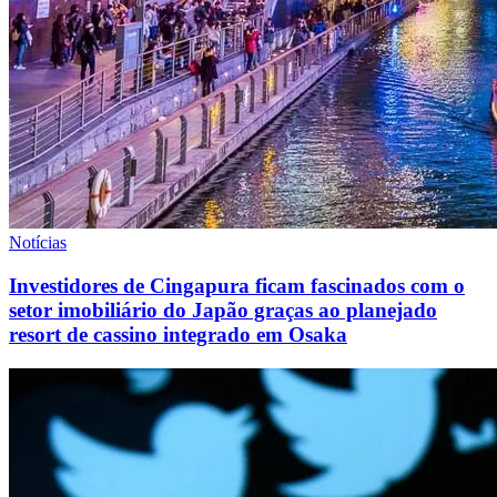
Notícias
Investidores de Cingapura ficam fascinados com o
setor imobiliário do Japão graças ao planejado
resort de cassino integrado em Osaka