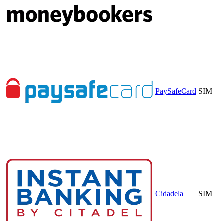
PaySafeCard
SIM
Cidadela
SIM