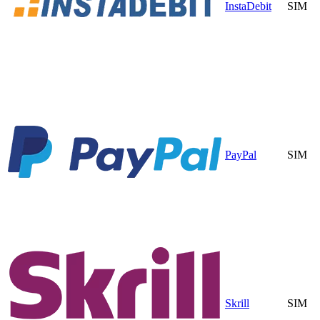
InstaDebit
SIM
PayPal
SIM
Skrill
SIM