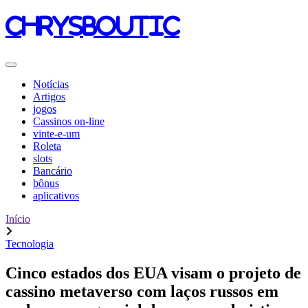
chrysboutic
Notícias
Artigos
jogos
Cassinos on-line
vinte-e-um
Roleta
slots
Bancário
bônus
aplicativos
Início
Tecnologia
Cinco estados dos EUA visam o projeto de
cassino metaverso com laços russos em