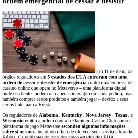
ordem emergencial de cessar e desistir
Em 11 de maio, os
órgãos reguladores em
5 estados dos EUA entraram com uma
ordem de cessar e desistir de emergência
contra uma empresa de
cassino online que opera no Metaverso – uma plataforma digital
onde os clientes podem não apenas interagir com cada pedido, mas
também comprar certos produtos e também jogar – devido a seus
certos links para a Rússia.
Os reguladores de
Alabama
,
Kentucky
,
Nova Jersey
,
Texas
, e
Wisconsin
emitiu a ordem contra o Flamingo Casino Club como a
plataforma de jogo Metaverse
escondeu algumas informações
sobre si mesmo
, incluindo o fato de oferecer seus serviços fora da
Rússia. Os vigilantes do jogo dos cinco estados dos EUA