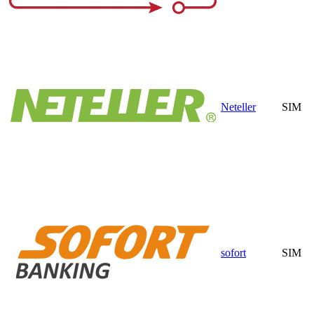
Neteller
SIM
sofort
SIM