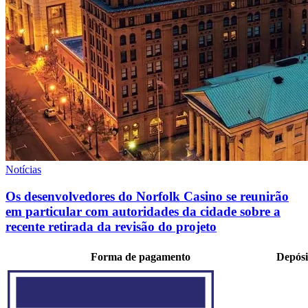
Notícias
Os desenvolvedores do Norfolk Casino se reunirão
em particular com autoridades da cidade sobre a
recente retirada da revisão do projeto
Forma de pagamento
Depósi