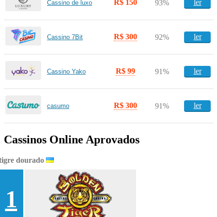
R$ 150
ler
93%
Cassino de luxo
R$ 300
ler
92%
Cassino 7Bit
R$ 99
ler
91%
Cassino Yako
R$ 300
ler
91%
casumo
Cassinos Online Aprovados
tigre dourado
1