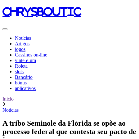
chrysboutic
Notícias
Artigos
jogos
Cassinos on-line
vinte-e-um
Roleta
slots
Bancário
bônus
aplicativos
Início
Notícias
A tribo Seminole da Flórida se opõe ao
processo federal que contesta seu pacto de