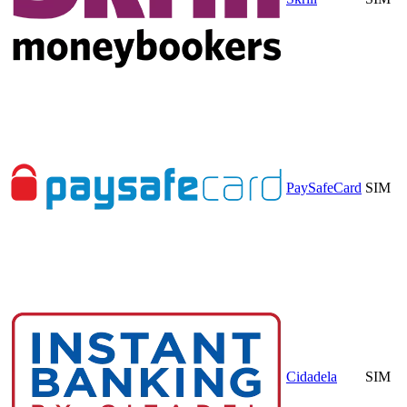
PaySafeCard
SIM
Cidadela
SIM