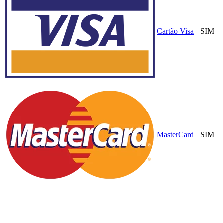
Cartão Visa
SIM
MasterCard
SIM