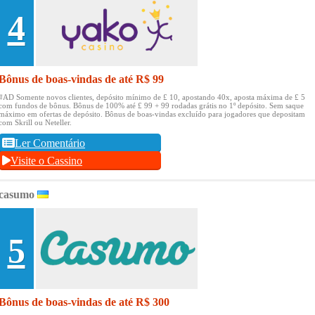
4
Bônus de boas-vindas de até R$ 99
#AD Somente novos clientes, depósito mínimo de £ 10, apostando 40x, aposta máxima de £ 5
com fundos de bônus.
Bônus de 100% até £ 99 + 99 rodadas grátis no 1º depósito.
Sem saque
máximo em ofertas de depósito.
Bônus de boas-vindas excluído para jogadores que depositam
com Skrill ou Neteller.
Ler Comentário
Visite o Cassino
casumo
5
Bônus de boas-vindas de até R$ 300