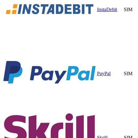
InstaDebit
SIM
PayPal
SIM
Skrill
SIM