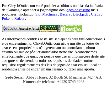
Em ChrysbOutic.com você pode ler as últimas notícias da indústria
de iGaming e aprender a jogar alguns dos
jogos de cassino
mais
populares , incluindo:
Slot Machines
,
Bacará
,
Blackjack
,
Craps
,
Poker
e
Roleta
.
As informações contidas neste site são apenas para fins educacionais
e de entretenimento.
ChrysbOutic.com não é um site de jogos de
azar e seus proprietários não gerenciam ou controlam nenhum
cassino ou sala de pôquer anunciados neste site.
Aconselhamos
enfaticamente que qualquer pessoa que use as informações deste site
assegure-se de atender a todos os requisitos de idade e outros
requisitos regulamentares das leis de jogos de azar em seu local de
residência antes de entrar em um cassino ou fazer uma aposta.
Sede Social
: Abbey House, 32 Booth St, Manchester M2 4AB;
Número de telefone
: +4420 3745 6268