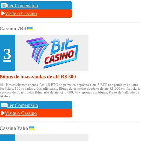
Ler Comentário
Visite o Cassino
Cassino 7Bit
3
Bônus de boas-vindas de até R$ 300
18+ Novos clientes apenas.
Até 1,5 BTC no primeiro depósito e até 5 BTC nos primeiros quatro
depósitos.
100 rodadas grátis adicionais.
Bônus de primeiro depósito de até R$ 300 em fiduciário
e pacote de boas-vindas fiduciário de até R$ 5.000.
40x apostas em bônus.
Prazo de validade de
14 dias.
Ler Comentário
Visite o Cassino
Cassino Yako