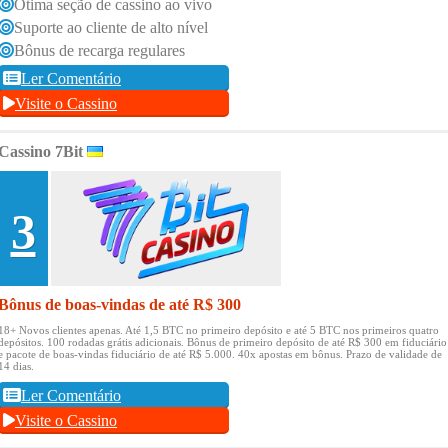
Ótima seção de cassino ao vivo
Suporte ao cliente de alto nível
Bônus de recarga regulares
Ler Comentário
Visite o Cassino
Cassino 7Bit
3
Bônus de boas-vindas de até R$ 300
18+ Novos clientes apenas.
Até 1,5 BTC no primeiro depósito e até 5 BTC nos primeiros quatro
depósitos.
100 rodadas grátis adicionais.
Bônus de primeiro depósito de até R$ 300 em fiduciário
e pacote de boas-vindas fiduciário de até R$ 5.000.
40x apostas em bônus.
Prazo de validade de
14 dias.
Ler Comentário
Visite o Cassino