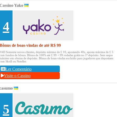
Cassino Yako
4
Bônus de boas-vindas de até R$ 99
#AD Somente novos clientes, depósito mínimo de £ 10, apostando 40x, aposta máxima de £ 5
com fundos de bônus.
Bônus de 100% até £ 99 + 99 rodadas grátis no 1º depósito.
Sem saque
máximo em ofertas de depósito.
Bônus de boas-vindas excluído para jogadores que depositam
com Skrill ou Neteller.
Ler Comentário
Visite o Cassino
casumo
5