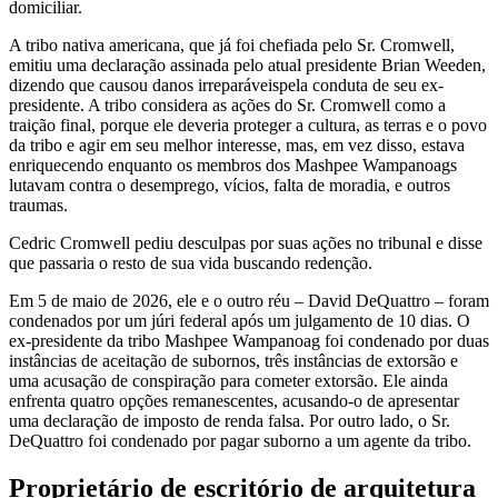
domiciliar.
A tribo nativa americana, que já foi chefiada pelo Sr. Cromwell,
emitiu uma declaração assinada pelo atual presidente Brian Weeden,
dizendo que causou danos irreparáveis​​pela conduta de seu ex-
presidente. A tribo considera as ações do Sr. Cromwell como a
traição final, porque ele deveria proteger a cultura, as terras e o povo
da tribo e agir em seu melhor interesse, mas, em vez disso, estava
enriquecendo enquanto os membros dos Mashpee Wampanoags
lutavam contra o desemprego, vícios, falta de moradia, e outros
traumas.
Cedric Cromwell pediu desculpas por suas ações no tribunal e disse
que passaria o resto de sua vida buscando redenção.
Em 5 de maio de 2026, ele e o outro réu – David DeQuattro – foram
condenados por um júri federal após um julgamento de 10 dias. O
ex-presidente da tribo Mashpee Wampanoag foi condenado por duas
instâncias de aceitação de subornos, três instâncias de extorsão e
uma acusação de conspiração para cometer extorsão. Ele ainda
enfrenta quatro opções remanescentes, acusando-o de apresentar
uma declaração de imposto de renda falsa. Por outro lado, o Sr.
DeQuattro foi condenado por pagar suborno a um agente da tribo.
Proprietário de escritório de arquitetura