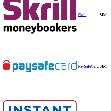
Skrill
SIM
PaySafeCard
SIM