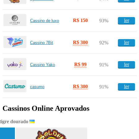
R$ 150
ler
93%
Cassino de luxo
R$ 300
ler
92%
Cassino 7Bit
R$ 99
ler
91%
Cassino Yako
R$ 300
ler
91%
casumo
Cassinos Online Aprovados
tigre dourado