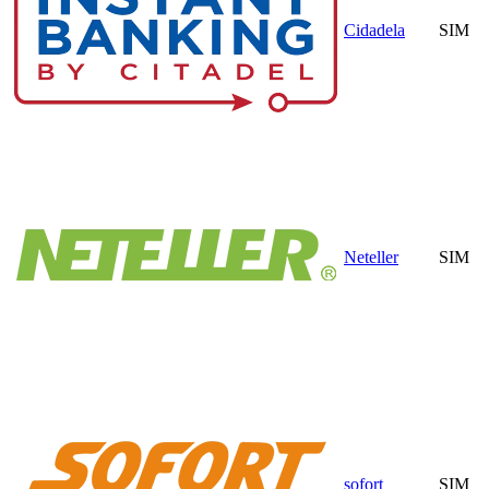
Cidadela
SIM
Neteller
SIM
sofort
SIM