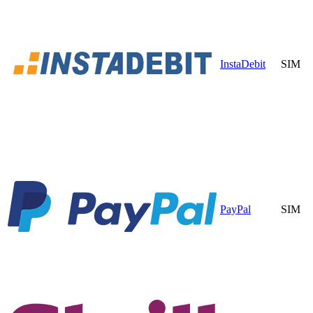
InstaDebit
SIM
PayPal
SIM