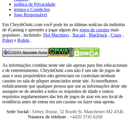
política de Privacidade
termos e Condições
Jogo Responsável
Em ChrysbOutic.com você pode ler as últimas notícias da indústria
de iGaming e aprender a jogar alguns dos
jogos de cassino
mais
populares , incluindo:
Slot Machines
,
Bacará
,
Blackjack
,
Craps
,
Poker
e
Roleta
.
As informações contidas neste site são apenas para fins educacionais
e de entretenimento.
ChrysbOutic.com não é um site de jogos de
azar e seus proprietários não gerenciam ou controlam nenhum
cassino ou sala de pôquer anunciados neste site.
Aconselhamos
enfaticamente que qualquer pessoa que use as informações deste site
assegure-se de atender a todos os requisitos de idade e outros
requisitos regulamentares das leis de jogos de azar em seu local de
residência antes de entrar em um cassino ou fazer uma aposta.
Sede Social
: Abbey House, 32 Booth St, Manchester M2 4AB;
Número de telefone
: +4420 3745 6268