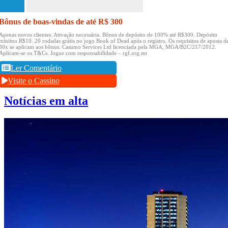
Bônus de boas-vindas de até R$ 300
Apenas novos clientes.
Ativação necessária.
Bônus de depósito de 100% até R$300.
Depósito
mínimo R$10.
20 rodadas grátis no jogo Book of Dead após o registro.
Os requisitos de aposta d
30x se aplicam aos bônus.
Casumo Services Ltd licenciada pela MGA, MGA/B2C/217/2012.
Aplicam-se os T&Cs.
Jogue com responsabilidade – rgf.org.mt
Ler Comentário
Visite o Cassino
Notícias em alta