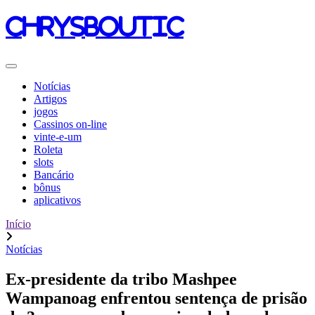
chrysboutic
Notícias
Artigos
jogos
Cassinos on-line
vinte-e-um
Roleta
slots
Bancário
bônus
aplicativos
Início
Notícias
Ex-presidente da tribo Mashpee
Wampanoag enfrentou sentença de prisão