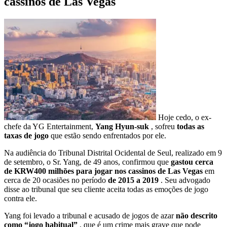
cassinos de Las Vegas
Hoje cedo, o ex-
chefe da YG Entertainment,
Yang Hyun-suk
, sofreu
todas as
taxas de jogo
que estão sendo enfrentados por ele.
Na audiência do Tribunal Distrital Ocidental de Seul, realizado em 9
de setembro, o Sr. Yang, de 49 anos, confirmou que
gastou cerca
de KRW400 milhões para jogar nos cassinos de Las Vegas
em
cerca de 20 ocasiões no período
de 2015 a 2019
. Seu advogado
disse ao tribunal que seu cliente aceita todas as emoções de jogo
contra ele.
Yang foi levado a tribunal e acusado de jogos de azar
não descrito
como “jogo habitual”
, que é um crime mais grave que pode