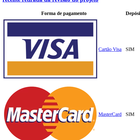
Forma de pagamento
Depósi
Cartão Visa
SIM
MasterCard
SIM