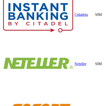
Cidadela
SIM
Neteller
SIM