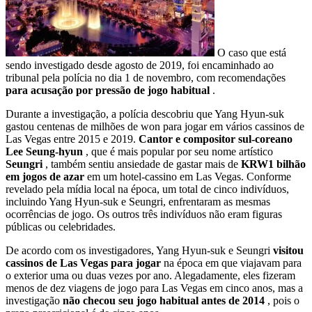
O caso que está
sendo investigado desde agosto de 2019, foi encaminhado ao
tribunal pela polícia no dia 1 de novembro, com recomendações
para acusação por pressão de jogo habitual
.
Durante a investigação, a polícia descobriu que Yang Hyun-suk
gastou centenas de milhões de won para jogar em vários cassinos de
Las Vegas entre 2015 e 2019.
Cantor e compositor sul-coreano
Lee Seung-hyun
, que é mais popular por seu nome artístico
Seungri
, também sentiu ansiedade de gastar mais de
KRW1 bilhão
em jogos de azar
em um hotel-cassino em Las Vegas. Conforme
revelado pela mídia local na época, um total de cinco indivíduos,
incluindo Yang Hyun-suk e Seungri, enfrentaram as mesmas
ocorrências de jogo. Os outros três indivíduos não eram figuras
públicas ou celebridades.
De acordo com os investigadores, Yang Hyun-suk e Seungri
visitou
cassinos de Las Vegas para jogar
na época em que viajavam para
o exterior uma ou duas vezes por ano. Alegadamente, eles fizeram
menos de dez viagens de jogo para Las Vegas em cinco anos, mas a
investigação
não checou seu jogo habitual antes de 2014
, pois o