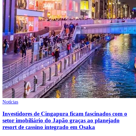
Notícias
Investidores de Cingapura ficam fascinados com o
setor imobiliário do Japão graças ao planejado
resort de cassino integrado em Osaka