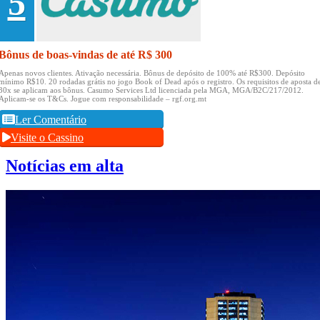
5
Bônus de boas-vindas de até R$ 300
Apenas novos clientes.
Ativação necessária.
Bônus de depósito de 100% até R$300.
Depósito
mínimo R$10.
20 rodadas grátis no jogo Book of Dead após o registro.
Os requisitos de aposta d
30x se aplicam aos bônus.
Casumo Services Ltd licenciada pela MGA, MGA/B2C/217/2012.
Aplicam-se os T&Cs.
Jogue com responsabilidade – rgf.org.mt
Ler Comentário
Visite o Cassino
Notícias em alta