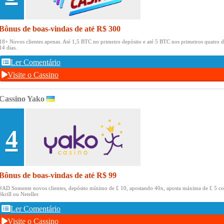
Bônus de boas-vindas de até R$ 300
18+ Novos clientes apenas.
Até 1,5 BTC no primeiro depósito e até 5 BTC nos primeiros quatro d
14 dias.
Ler Comentário
Visite o Cassino
Cassino Yako
4
Bônus de boas-vindas de até R$ 99
#AD Somente novos clientes, depósito mínimo de £ 10, apostando 40x, aposta máxima de £ 5 c
Skrill ou Neteller.
Ler Comentário
Visite o Cassino