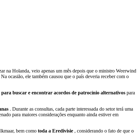
 azar na Holanda, veio apenas um mês depois que o ministro Weerwind
. Na ocasião, ele também causou que o país deveria receber com o
s
para buscar e encontrar acordos de patrocínio alternativos
para
manas
. Durante as consultas, cada parte interessada do setor terá uma
enado para maiores considerações enquanto ainda estiver em
Alkmaar, bem como
toda a Eredivisie
, considerando o fato de que o