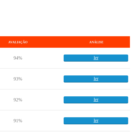
AVALIAÇÃO
ANÁLISE
ler
94%
ler
93%
ler
92%
ler
91%