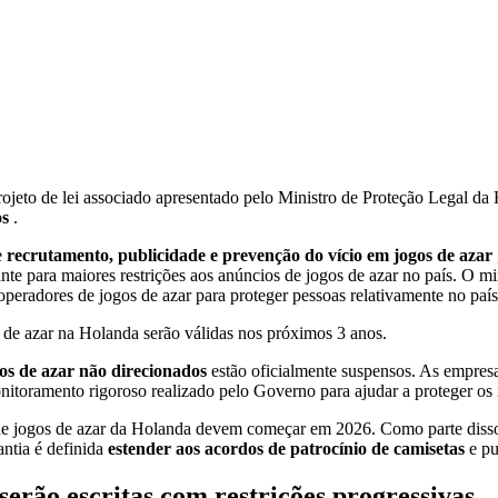
eto de lei associado apresentado pelo Ministro de Proteção Legal da Ho
os
.
e
recrutamento, publicidade e prevenção do vício em jogos de azar
e para maiores restrições aos anúncios de jogos de azar no país. O mi
operadores de jogos de azar para proteger pessoas relativamente no pa
de azar na Holanda serão válidas nos próximos 3 anos.
gos de azar não direcionados
estão oficialmente suspensos. As empres
monitoramento rigoroso realizado pelo Governo para ajudar a proteger os
e de jogos de azar da Holanda devem começar em 2026. Como parte disso
ntia é definida
estender aos acordos de patrocínio de camisetas
e pu
serão escritas com restrições progressivas