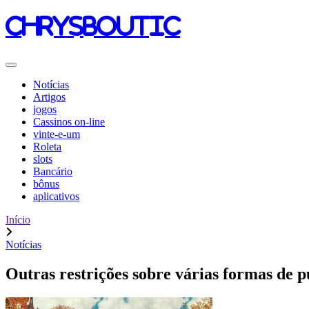
chrysboutic
Notícias
Artigos
jogos
Cassinos on-line
vinte-e-um
Roleta
slots
Bancário
bônus
aplicativos
Início
Notícias
Outras restrições sobre várias formas de p