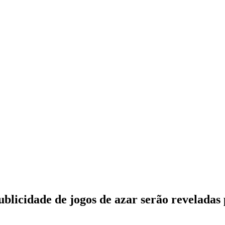
ublicidade de jogos de azar serão reveladas