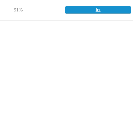
ler
91%