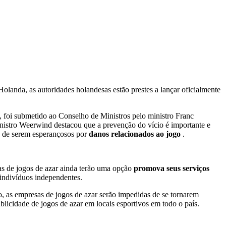
landa, as autoridades holandesas estão prestes a lançar oficialmente
, foi submetido ao Conselho de Ministros pelo ministro Franc
nistro Weerwind destacou que a prevenção do vício é importante e
ís de serem esperançosos por
danos relacionados ao jogo
.
as de jogos de azar ainda terão uma opção
promova seus serviços
 indivíduos independentes.
, as empresas de jogos de azar serão impedidas de se tornarem
blicidade de jogos de azar em locais esportivos em todo o país.