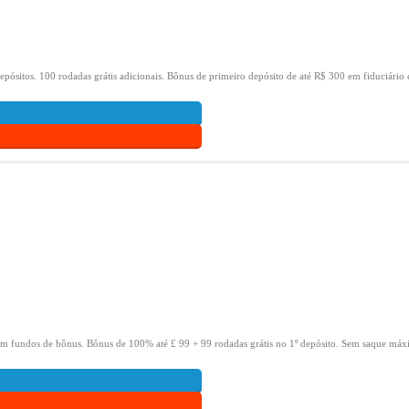
epósitos.
100 rodadas grátis adicionais.
Bônus de primeiro depósito de até R$ 300 em fiduciário 
om fundos de bônus.
Bônus de 100% até £ 99 + 99 rodadas grátis no 1º depósito.
Sem saque máxi