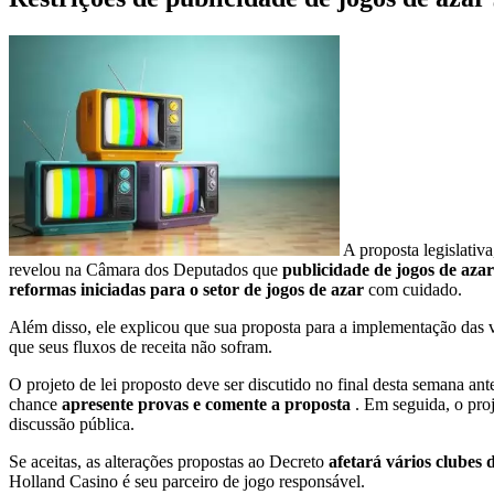
A proposta legislativ
revelou na Câmara dos Deputados que
publicidade de jogos de aza
reformas iniciadas para o setor de jogos de azar
com cuidado.
Além disso, ele explicou que sua proposta para a implementação das vá
que seus fluxos de receita não sofram.
O projeto de lei proposto deve ser discutido no final desta semana ant
chance
apresente provas e comente a proposta
. Em seguida, o pro
discussão pública.
Se aceitas, as alterações propostas ao Decreto
afetará vários clubes 
Holland Casino é seu parceiro de jogo responsável.