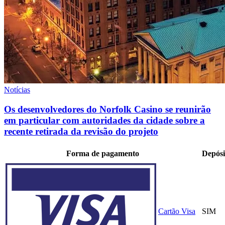
Notícias
Os desenvolvedores do Norfolk Casino se reunirão
em particular com autoridades da cidade sobre a
recente retirada da revisão do projeto
Forma de pagamento
Depósi
Cartão Visa
SIM