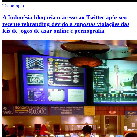
Tecnologia
A Indonésia bloqueia o acesso ao Twitter após seu
recente rebranding devido a supostas violações das
leis de jogos de azar online e pornografia