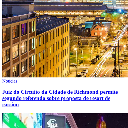
Notícias
Juiz do Circuito da Cidade de Richmond permite
segundo referendo sobre proposta de resort de
cassino