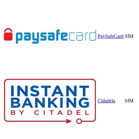
PaySafeCard
SIM
Cidadela
SIM