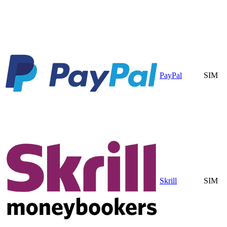
PayPal
SIM
Skrill
SIM