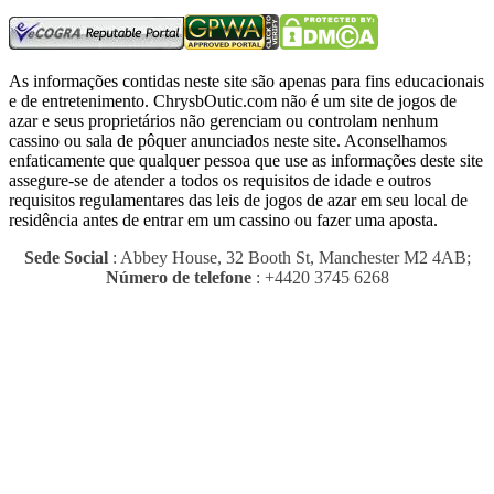
As informações contidas neste site são apenas para fins educacionais
e de entretenimento.
ChrysbOutic.com não é um site de jogos de
azar e seus proprietários não gerenciam ou controlam nenhum
cassino ou sala de pôquer anunciados neste site.
Aconselhamos
enfaticamente que qualquer pessoa que use as informações deste site
assegure-se de atender a todos os requisitos de idade e outros
requisitos regulamentares das leis de jogos de azar em seu local de
residência antes de entrar em um cassino ou fazer uma aposta.
Sede Social
: Abbey House, 32 Booth St, Manchester M2 4AB;
Número de telefone
: +4420 3745 6268