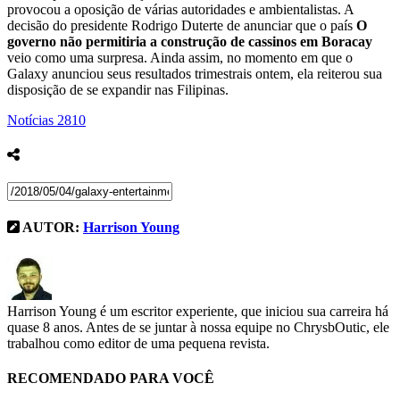
provocou a oposição de várias autoridades e ambientalistas. A
decisão do presidente Rodrigo Duterte de anunciar que o país
O
governo não permitiria a construção de cassinos em Boracay
veio como uma surpresa. Ainda assim, no momento em que o
Galaxy anunciou seus resultados trimestrais ontem, ela reiterou sua
disposição de se expandir nas Filipinas.
Notícias
2810
AUTOR:
Harrison Young
Harrison Young é um escritor experiente, que iniciou sua carreira há
quase 8 anos. Antes de se juntar à nossa equipe no ChrysbOutic, ele
trabalhou como editor de uma pequena revista.
RECOMENDADO PARA VOCÊ