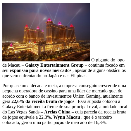
O gigante do jogo
de Macau –
Galaxy Entertainment Group
– continua focado em
seu
expansão para novos mercados
, apesar de alguns obstáculos
que vem enfrentando no Japão e nas Filipinas.
Por quase uma década e meia, a empresa conseguiu crescer de uma
pequena operadora de cassino para uma líder de mercado que, de
acordo com o banco de investimentos Union Gaming, atualmente
gera
22,6% da receita bruta de jogos
. Essa suposta colocou a
Galaxy Entertainment à frente de sua principal rival, a unidade local
do Las Vegas Sands –
Areias China
– cuja parcela da receita bruta
de jogos equivale a 22,3%.
Wynn Macau
, que é o terceiro
colocado, gerou uma participação de mercado de 16,3%.