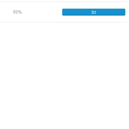
ler
91%