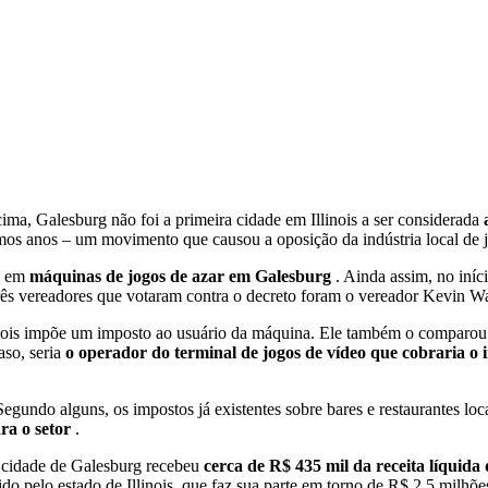
, Galesburg não foi a primeira cidade em Illinois a ser considerada
imos anos – um movimento que causou a oposição da indústria local de 
x em
máquinas de jogos de azar em Galesburg
. Ainda assim, no iní
três vereadores que votaram contra o decreto foram o vereador Kevin 
 pois impõe um imposto ao usuário da máquina. Ele também o comparou
aso, seria
o operador do terminal de jogos de vídeo que cobraria o
undo alguns, os impostos já existentes sobre bares e restaurantes locais
ra o setor
.
 cidade de Galesburg recebeu
cerca de R$ 435 mil da receita líquid
bido pelo estado de Illinois, que faz sua parte em torno de R$ 2,5 mil