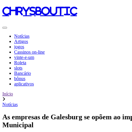
chrysboutic
Notícias
Artigos
jogos
Cassinos on-line
vinte-e-um
Roleta
slots
Bancário
bônus
aplicativos
Início
Notícias
As empresas de Galesburg se opõem ao imp
Municipal