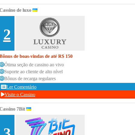
Cassino de luxo
2
Bônus de boas-vindas de até R$ 150
Ótima seção de cassino ao vivo
Suporte ao cliente de alto nível
Bônus de recarga regulares
Ler Comentário
Visite o Cassino
Cassino 7Bit
3