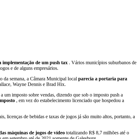
a implementação de um push tax
. Vários municípios suburbanos de
jogos e de alguns empresários.
cio da semana, a Câmara Municipal local
parecia a portaria para
Wallace, Wayne Dennis e Brad Hix.
 a um imposto sobre vendas, dizendo que sob o imposto push a
 imposto
, em vez do estabelecimento licenciado que hospedou a
, licenças de bebidas e taxas de jogos já são muito altos, portanto, a
a das máquinas de jogos de vídeo
totalizando R$ 8,7 milhões até o
hões em setembro até de 2021 somente de Galesburg.