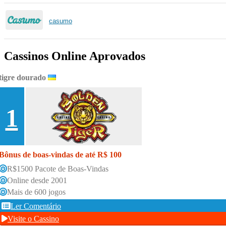
casumo
Cassinos Online Aprovados
tigre dourado
1
Bônus de boas-vindas de até R$ 100
R$1500 Pacote de Boas-Vindas
Online desde 2001
Mais de 600 jogos
Ler Comentário
Visite o Cassino