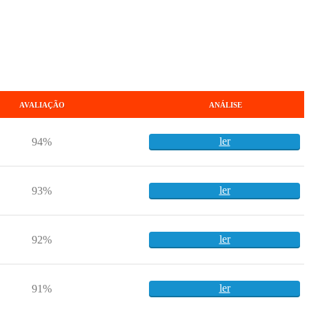
AVALIAÇÃO
ANÁLISE
ler
94%
ler
93%
ler
92%
ler
91%