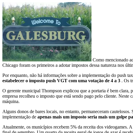
Como mencionado acima
Chicago foram os primeiros a adotar impostos dessa natureza nos últ
Por enquanto, não há informações sobre a implementação do push ta
estabelecer o imposto push VGT com uma votação de 4 a 3
. Os 
O gerente municipal Thompson explicou que a portaria é bem clara,
empresa recolheu o imposto que está sendo pago pelo cliente. Neste c
máquina.
Alguns donos de bares locais, no entanto, permaneceram cautelosos. Seg
implementação de
apenas mais um imposto seria mais um golpe pa
Atualmente, os municípios recebem 5% da receita dos videogames. A
final de setembro. Um quarto da receita geral de jogos de azar é rece