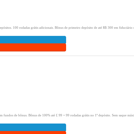
epósitos.
100 rodadas grátis adicionais.
Bônus de primeiro depósito de até R$ 300 em fiduciário 
om fundos de bônus.
Bônus de 100% até £ 99 + 99 rodadas grátis no 1º depósito.
Sem saque máxi