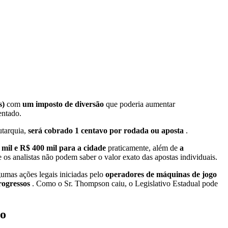
s)
com
um imposto de diversão
que poderia aumentar
entado.
utarquia,
será cobrado 1 centavo por rodada ou aposta
.
0 mil e R$ 400 mil para a cidade
praticamente, além de
a
 os analistas não podem saber o valor exato das apostas individuais.
mas ações legais iniciadas pelo
operadores de máquinas de jogo
progressos
. Como o Sr. Thompson caiu, o Legislativo Estadual pode
eo