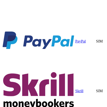
PayPal
SIM
Skrill
SIM