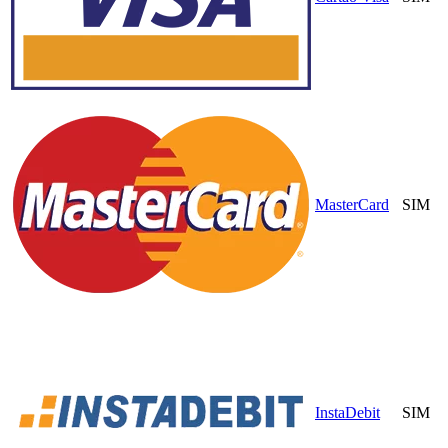
MasterCard
SIM
InstaDebit
SIM