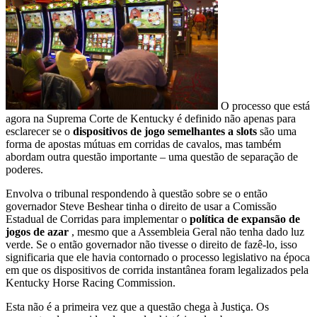
O processo que está
agora na Suprema Corte de Kentucky é definido não apenas para
esclarecer se o
dispositivos de jogo semelhantes a slots
são uma
forma de apostas mútuas em corridas de cavalos, mas também
abordam outra questão importante – uma questão de separação de
poderes.
Envolva o tribunal respondendo à questão sobre se o então
governador Steve Beshear tinha o direito de usar a Comissão
Estadual de Corridas para implementar o
política de expansão de
jogos de azar
, mesmo que a Assembleia Geral não tenha dado luz
verde. Se o então governador não tivesse o direito de fazê-lo, isso
significaria que ele havia contornado o processo legislativo na época
em que os dispositivos de corrida instantânea foram legalizados pela
Kentucky Horse Racing Commission.
Esta não é a primeira vez que a questão chega à Justiça. Os