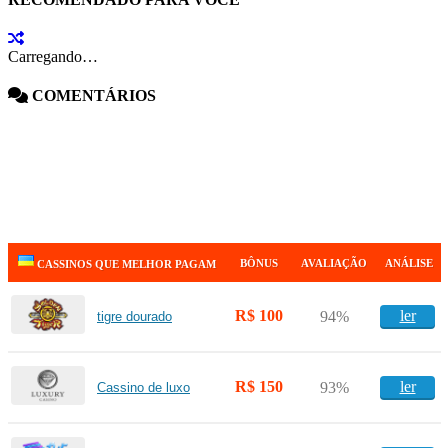
Carregando…
COMENTÁRIOS
BÔNUS
AVALIAÇÃO
ANÁLISE
CASSINOS QUE MELHOR PAGAM
R$ 100
ler
94%
tigre dourado
R$ 150
ler
93%
Cassino de luxo