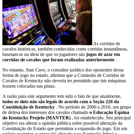
As corridas de
cavalos históricas, também conhecidas como corridas instantâneas,
baseiam-se na ideia de que os jogadores são
jogos de azar em
corridas de cavalos que foram realizadas anteriormente
.
No entanto, Stan Cave, o consultor jurídico dos oponentes dessa
forma de jogo no estado, afirmou que a Comissão de Corridas de
Cavalos de Kentucky não deveria ter permitido que tais máquinas
fossem colocadas nas pistas.
A razão para este argumento tem sido o fato de que atualmente,
todos os slots não são legais de acordo com a Seção 226 da
Constituição de Kentucky
. No período de 2000 a 2010, um grupo
de defesa dos interesses dos cavalos chamado
o Educação Equina
do Kentucky Projeto (MANTER)
, foi estabelecido. Seu principal
objetivo era alterar a opinião pública sobre possível alteração da
Constituição do Estado que permitiria a expansão do jogo. Em um
estágio posterior, o grupo foi alterado para Kentucky Wins! e