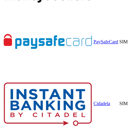
PaySafeCard
SIM
Cidadela
SIM