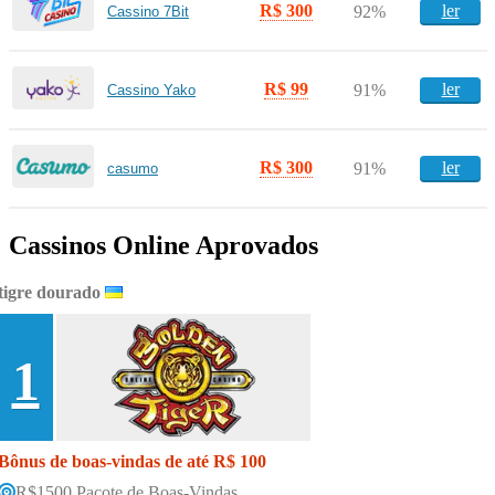
R$ 300
ler
92%
Cassino 7Bit
R$ 99
ler
91%
Cassino Yako
R$ 300
ler
91%
casumo
Cassinos Online Aprovados
tigre dourado
1
Bônus de boas-vindas de até R$ 100
R$1500 Pacote de Boas-Vindas