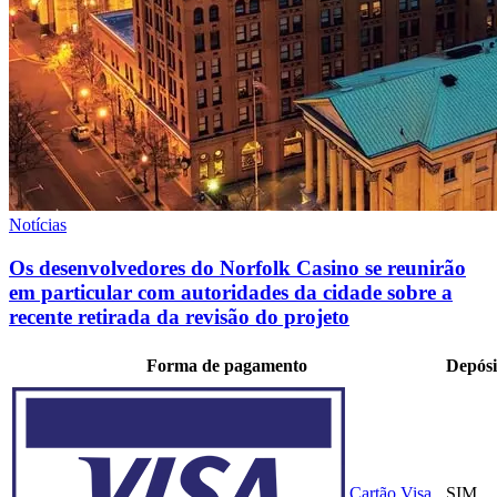
Notícias
Os desenvolvedores do Norfolk Casino se reunirão
em particular com autoridades da cidade sobre a
recente retirada da revisão do projeto
Forma de pagamento
Depósi
Cartão Visa
SIM