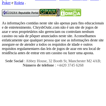
Poker
e
Roleta
.
As informações contidas neste site são apenas para fins educacionais
e de entretenimento.
ChrysbOutic.com não é um site de jogos de
azar e seus proprietários não gerenciam ou controlam nenhum
cassino ou sala de pôquer anunciados neste site.
Aconselhamos
enfaticamente que qualquer pessoa que use as informações deste site
assegure-se de atender a todos os requisitos de idade e outros
requisitos regulamentares das leis de jogos de azar em seu local de
residência antes de entrar em um cassino ou fazer uma aposta.
Sede Social
: Abbey House, 32 Booth St, Manchester M2 4AB;
Número de telefone
: +4420 3745 6268