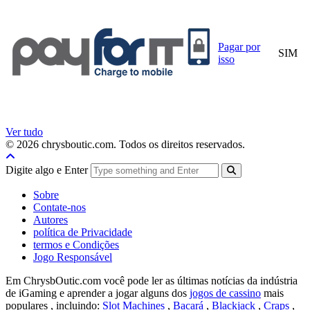
Pagar por
SIM
isso
Ver tudo
© 2026 chrysboutic.com. Todos os direitos reservados.
Digite algo e Enter
Sobre
Contate-nos
Autores
política de Privacidade
termos e Condições
Jogo Responsável
Em ChrysbOutic.com você pode ler as últimas notícias da indústria
de iGaming e aprender a jogar alguns dos
jogos de cassino
mais
populares , incluindo:
Slot Machines
,
Bacará
,
Blackjack
,
Craps
,