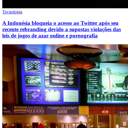
Tecnologia
A Indonésia bloqueia o acesso ao Twitter após seu
recente rebranding devido a supostas violações das
leis de jogos de azar online e pornografia