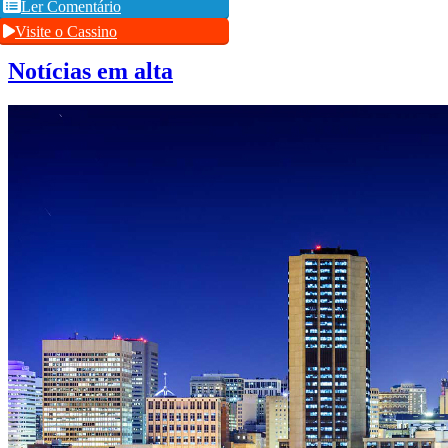
Ler Comentário
Visite o Cassino
Notícias em alta