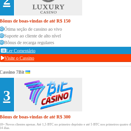
Bônus de boas-vindas de até R$ 150
Ótima seção de cassino ao vivo
Suporte ao cliente de alto nível
Bônus de recarga regulares
Ler Comentário
Visite o Cassino
Cassino 7Bit
3
Bônus de boas-vindas de até R$ 300
18+ Novos clientes apenas.
Até 1,5 BTC no primeiro depósito e até 5 BTC nos primeiros quatro d
14 dias.