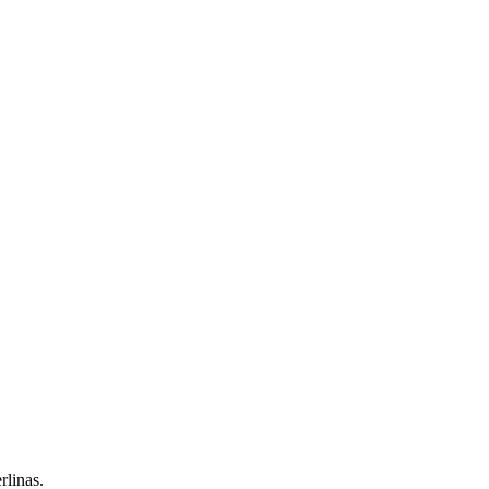
rlinas.