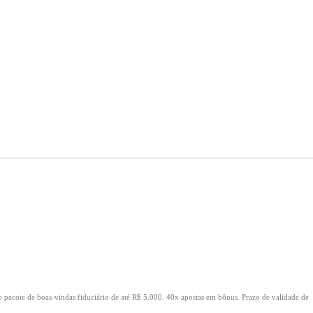
e pacote de boas-vindas fiduciário de até R$ 5.000.
40x apostas em bônus.
Prazo de validade de