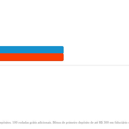
epósitos.
100 rodadas grátis adicionais.
Bônus de primeiro depósito de até R$ 300 em fiduciário 