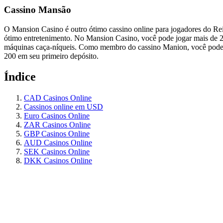
Cassino Mansão
O Mansion Casino é outro ótimo cassino online para jogadores do Re
ótimo entretenimento. No Mansion Casino, você pode jogar mais de 200
máquinas caça-níqueis. Como membro do cassino Manion, você pode 
200 em seu primeiro depósito.
Índice
CAD Casinos Online
Cassinos online em USD
Euro Casinos Online
ZAR Casinos Online
GBP Casinos Online
AUD Casinos Online
SEK Casinos Online
DKK Casinos Online