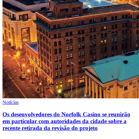
Notícias
Os desenvolvedores do Norfolk Casino se reunirão
em particular com autoridades da cidade sobre a
recente retirada da revisão do projeto