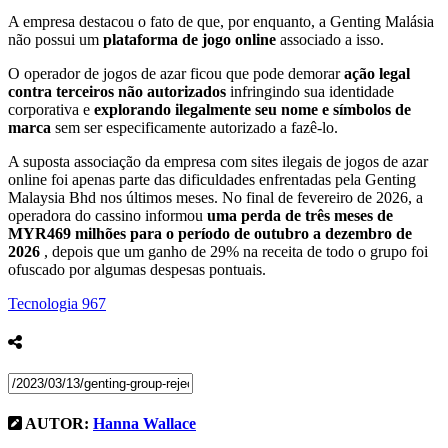
A empresa destacou o fato de que, por enquanto, a Genting Malásia
não possui um
plataforma de jogo online
associado a isso.
O operador de jogos de azar ficou que pode demorar
ação legal
contra terceiros não autorizados
infringindo sua identidade
corporativa e
explorando ilegalmente seu nome e símbolos de
marca
sem ser especificamente autorizado a fazê-lo.
A suposta associação da empresa com sites ilegais de jogos de azar
online foi apenas parte das dificuldades enfrentadas pela Genting
Malaysia Bhd nos últimos meses. No final de fevereiro de 2026, a
operadora do cassino informou
uma perda de três meses de
MYR469 milhões para o período de outubro a dezembro de
2026
, depois que um ganho de 29% na receita de todo o grupo foi
ofuscado por algumas despesas pontuais.
Tecnologia
967
AUTOR:
Hanna Wallace