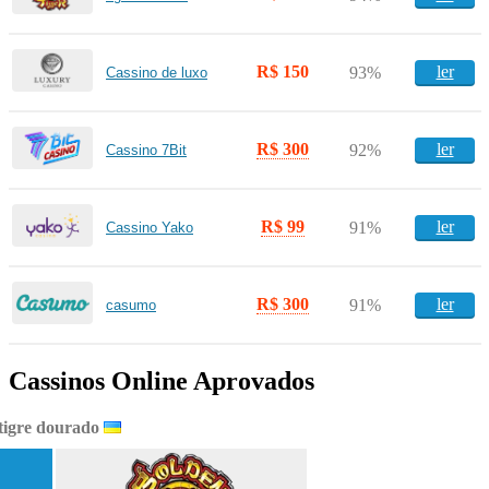
R$ 150
ler
93%
Cassino de luxo
R$ 300
ler
92%
Cassino 7Bit
R$ 99
ler
91%
Cassino Yako
R$ 300
ler
91%
casumo
Cassinos Online Aprovados
tigre dourado