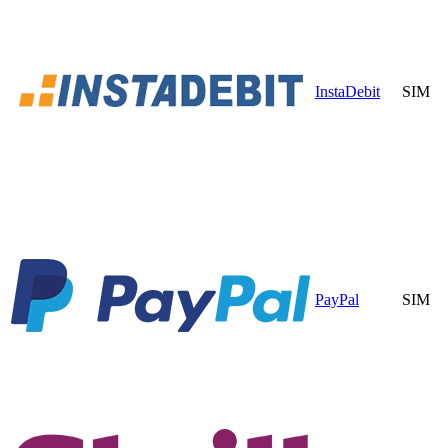
InstaDebit
SIM
PayPal
SIM