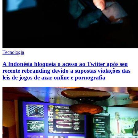
Tecnologia
A Indonésia bloqueia o acesso ao Twitter após seu
recente rebranding devido a supostas violações das
leis de jogos de azar online e pornografia