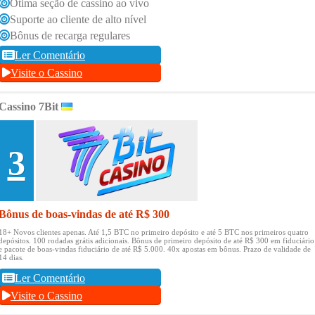
Ótima seção de cassino ao vivo
Suporte ao cliente de alto nível
Bônus de recarga regulares
Ler Comentário
Visite o Cassino
Cassino 7Bit
3
Bônus de boas-vindas de até R$ 300
18+ Novos clientes apenas.
Até 1,5 BTC no primeiro depósito e até 5 BTC nos primeiros quatro
depósitos.
100 rodadas grátis adicionais.
Bônus de primeiro depósito de até R$ 300 em fiduciário
e pacote de boas-vindas fiduciário de até R$ 5.000.
40x apostas em bônus.
Prazo de validade de
14 dias.
Ler Comentário
Visite o Cassino