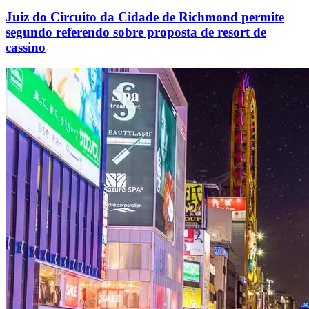
Juiz do Circuito da Cidade de Richmond permite
segundo referendo sobre proposta de resort de
cassino