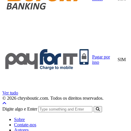
Pagar por
SIM
isso
Ver tudo
© 2026 chrysboutic.com. Todos os direitos reservados.
Digite algo e Enter
Sobre
Contate-nos
Autores