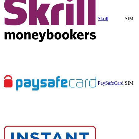
Skrill
SIM
PaySafeCard
SIM