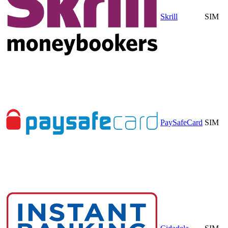
Skrill
SIM
PaySafeCard
SIM