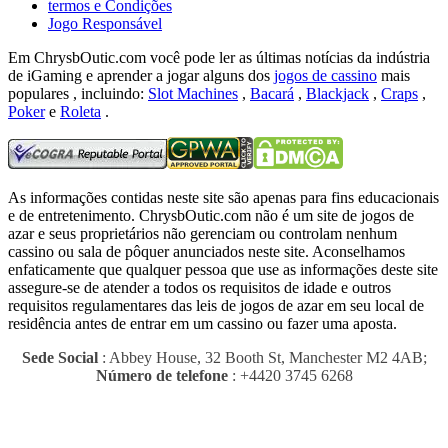
termos e Condições
Jogo Responsável
Em ChrysbOutic.com você pode ler as últimas notícias da indústria
de iGaming e aprender a jogar alguns dos
jogos de cassino
mais
populares , incluindo:
Slot Machines
,
Bacará
,
Blackjack
,
Craps
,
Poker
e
Roleta
.
As informações contidas neste site são apenas para fins educacionais
e de entretenimento.
ChrysbOutic.com não é um site de jogos de
azar e seus proprietários não gerenciam ou controlam nenhum
cassino ou sala de pôquer anunciados neste site.
Aconselhamos
enfaticamente que qualquer pessoa que use as informações deste site
assegure-se de atender a todos os requisitos de idade e outros
requisitos regulamentares das leis de jogos de azar em seu local de
residência antes de entrar em um cassino ou fazer uma aposta.
Sede Social
: Abbey House, 32 Booth St, Manchester M2 4AB;
Número de telefone
: +4420 3745 6268