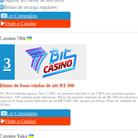
Suporte ao cliente de alto nível
Bônus de recarga regulares
Ler Comentário
Visite o Cassino
Cassino 7Bit
3
Bônus de boas-vindas de até R$ 300
18+ Novos clientes apenas.
Até 1,5 BTC no primeiro depósito e até 5 BTC nos primeiros quatro
depósitos.
100 rodadas grátis adicionais.
Bônus de primeiro depósito de até R$ 300 em fiduciário
e pacote de boas-vindas fiduciário de até R$ 5.000.
40x apostas em bônus.
Prazo de validade de
14 dias.
Ler Comentário
Visite o Cassino
Cassino Yako