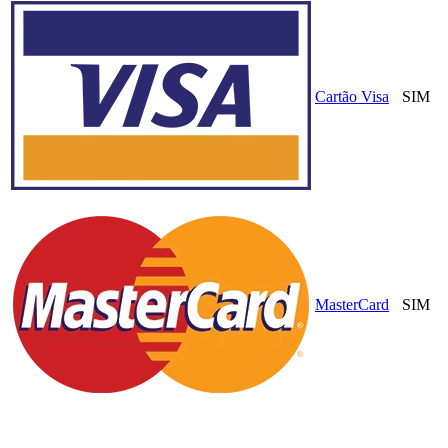
Cartão Visa
SIM
MasterCard
SIM