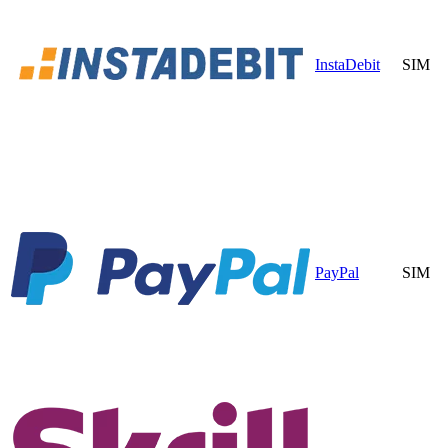
InstaDebit
SIM
PayPal
SIM