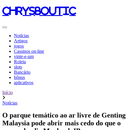
chrysboutic
Notícias
Artigos
jogos
Cassinos on-line
vinte-e-um
Roleta
slots
Bancário
bônus
aplicativos
Início
Notícias
O parque temático ao ar livre de Genting
Malaysia pode abrir mais cedo do que o