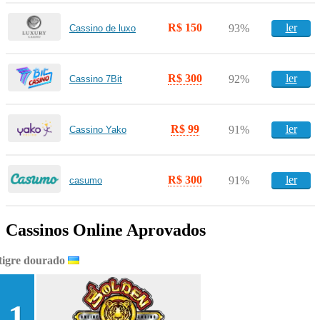
R$ 150
ler
93%
Cassino de luxo
R$ 300
ler
92%
Cassino 7Bit
R$ 99
ler
91%
Cassino Yako
R$ 300
ler
91%
casumo
Cassinos Online Aprovados
tigre dourado
1