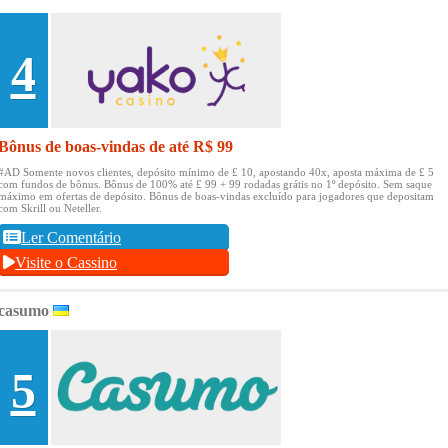
4
Bônus de boas-vindas de até R$ 99
#AD Somente novos clientes, depósito mínimo de £ 10, apostando 40x, aposta máxima de £ 5
com fundos de bônus.
Bônus de 100% até £ 99 + 99 rodadas grátis no 1º depósito.
Sem saque
máximo em ofertas de depósito.
Bônus de boas-vindas excluído para jogadores que depositam
com Skrill ou Neteller.
Ler Comentário
Visite o Cassino
casumo
5