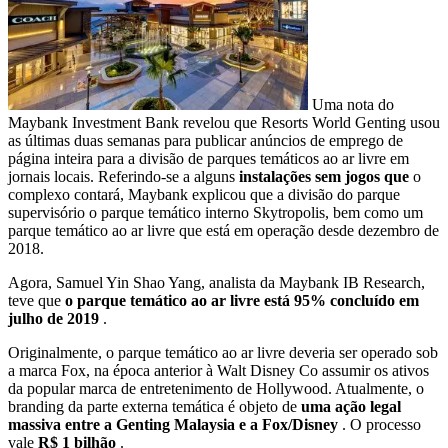
Uma nota do
Maybank Investment Bank revelou que Resorts World Genting usou
as últimas duas semanas para publicar anúncios de emprego de
página inteira para a divisão de parques temáticos ao ar livre em
jornais locais. Referindo-se a alguns
instalações sem jogos que
o
complexo contará, Maybank explicou que a divisão do parque
supervisório o parque temático interno Skytropolis, bem como um
parque temático ao ar livre que está em operação desde dezembro de
2018.
Agora, Samuel Yin Shao Yang, analista da Maybank IB Research,
teve que
o parque temático ao ar livre está 95% concluído em
julho de 2019
.
Originalmente, o parque temático ao ar livre deveria ser operado sob
a marca Fox, na época anterior à Walt Disney Co assumir os ativos
da popular marca de entretenimento de Hollywood. Atualmente, o
branding da parte externa temática é objeto de
uma ação legal
massiva entre a Genting Malaysia e a Fox/Disney
. O processo
vale
R$ 1 bilhão
.