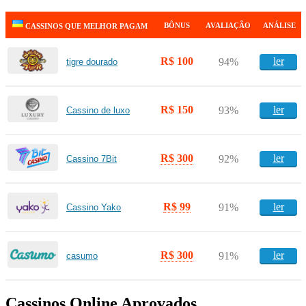
BÔNUS
AVALIAÇÃO
ANÁLISE
CASSINOS QUE MELHOR PAGAM
R$ 100
ler
94%
tigre dourado
R$ 150
ler
93%
Cassino de luxo
R$ 300
ler
92%
Cassino 7Bit
R$ 99
ler
91%
Cassino Yako
R$ 300
ler
91%
casumo
Cassinos Online Aprovados