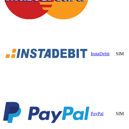
InstaDebit
SIM
PayPal
SIM