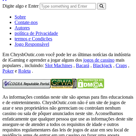
Digite algo e Enter
Sobre
Contate-nos
Autores
política de Privacidade
termos e Condições
Jogo Responsável
Em ChrysbOutic.com você pode ler as últimas notícias da indústria
de iGaming e aprender a jogar alguns dos
jogos de cassino
mais
populares , incluindo:
Slot Machines
,
Bacará
,
Blackjack
,
Craps
,
Poker
e
Roleta
.
As informações contidas neste site são apenas para fins educacionais
e de entretenimento.
ChrysbOutic.com não é um site de jogos de
azar e seus proprietários não gerenciam ou controlam nenhum
cassino ou sala de pôquer anunciados neste site.
Aconselhamos
enfaticamente que qualquer pessoa que use as informações deste site
assegure-se de atender a todos os requisitos de idade e outros
requisitos regulamentares das leis de jogos de azar em seu local de
residência antes de entrar em um cassino ou fazer uma aposta.