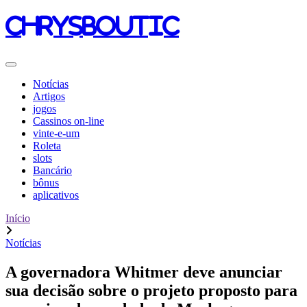
chrysboutic
Notícias
Artigos
jogos
Cassinos on-line
vinte-e-um
Roleta
slots
Bancário
bônus
aplicativos
Início
Notícias
A governadora Whitmer deve anunciar
sua decisão sobre o projeto proposto para