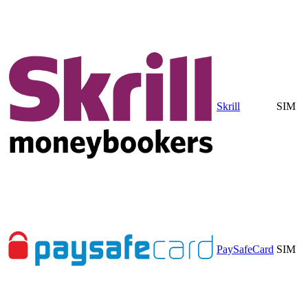
Skrill
SIM
PaySafeCard
SIM