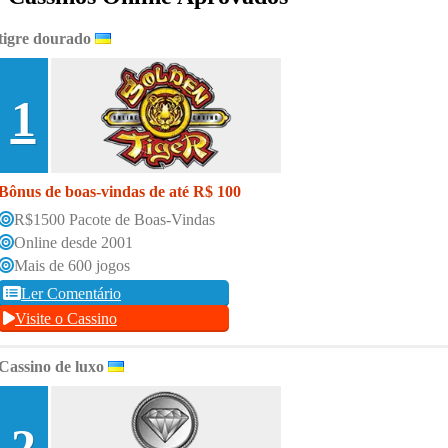
tigre dourado
1
Bônus de boas-vindas de até R$ 100
R$1500 Pacote de Boas-Vindas
Online desde 2001
Mais de 600 jogos
Ler Comentário
Visite o Cassino
Cassino de luxo
2