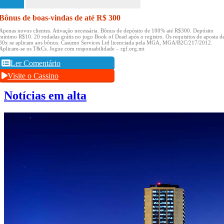
Bônus de boas-vindas de até R$ 300
Apenas novos clientes.
Ativação necessária.
Bônus de depósito de 100% até R$300.
Depósito
mínimo R$10.
20 rodadas grátis no jogo Book of Dead após o registro.
Os requisitos de aposta d
30x se aplicam aos bônus.
Casumo Services Ltd licenciada pela MGA, MGA/B2C/217/2012.
Aplicam-se os T&Cs.
Jogue com responsabilidade – rgf.org.mt
Ler Comentário
Visite o Cassino
Notícias em alta