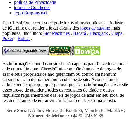
política de Privacidade
termos e Condições
Jogo Responsável
Em ChrysbOutic.com você pode ler as últimas notícias da indústria
de iGaming e aprender a jogar alguns dos
jogos de cassino
mais
populares , incluindo:
Slot Machines
,
Bacará
,
Blackjack
,
Craps
,
Poker
e
Roleta
.
As informações contidas neste site são apenas para fins educacionais
e de entretenimento.
ChrysbOutic.com não é um site de jogos de
azar e seus proprietários não gerenciam ou controlam nenhum
cassino ou sala de pôquer anunciados neste site.
Aconselhamos
enfaticamente que qualquer pessoa que use as informações deste site
assegure-se de atender a todos os requisitos de idade e outros
requisitos regulamentares das leis de jogos de azar em seu local de
residência antes de entrar em um cassino ou fazer uma aposta.
Sede Social
: Abbey House, 32 Booth St, Manchester M2 4AB;
Número de telefone
: +4420 3745 6268