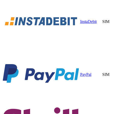
InstaDebit
SIM
PayPal
SIM