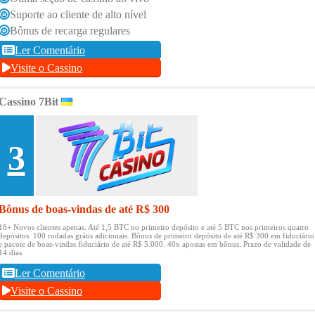
Suporte ao cliente de alto nível
Bônus de recarga regulares
Ler Comentário
Visite o Cassino
Cassino 7Bit
3
Bônus de boas-vindas de até R$ 300
18+ Novos clientes apenas.
Até 1,5 BTC no primeiro depósito e até 5 BTC nos primeiros quatro
depósitos.
100 rodadas grátis adicionais.
Bônus de primeiro depósito de até R$ 300 em fiduciário
e pacote de boas-vindas fiduciário de até R$ 5.000.
40x apostas em bônus.
Prazo de validade de
14 dias.
Ler Comentário
Visite o Cassino