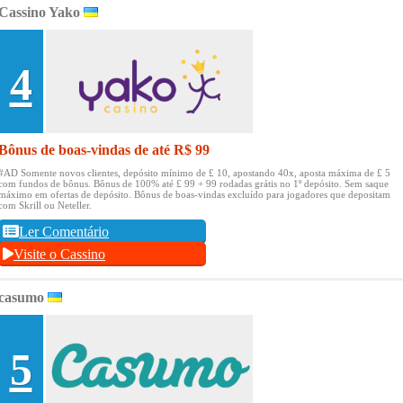
Cassino Yako
4
Bônus de boas-vindas de até R$ 99
#AD Somente novos clientes, depósito mínimo de £ 10, apostando 40x, aposta máxima de £ 5
com fundos de bônus.
Bônus de 100% até £ 99 + 99 rodadas grátis no 1º depósito.
Sem saque
máximo em ofertas de depósito.
Bônus de boas-vindas excluído para jogadores que depositam
com Skrill ou Neteller.
Ler Comentário
Visite o Cassino
casumo
5