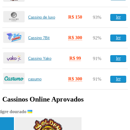
R$ 150
ler
93%
Cassino de luxo
R$ 300
ler
92%
Cassino 7Bit
R$ 99
ler
91%
Cassino Yako
R$ 300
ler
91%
casumo
Cassinos Online Aprovados
tigre dourado