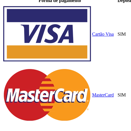
Forma de pagamento
Depósi
Cartão Visa
SIM
MasterCard
SIM