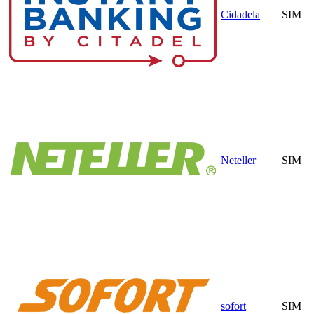
Cidadela
SIM
Neteller
SIM
sofort
SIM