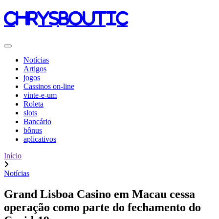
chrysboutic
Notícias
Artigos
jogos
Cassinos on-line
vinte-e-um
Roleta
slots
Bancário
bônus
aplicativos
Início
Notícias
Grand Lisboa Casino em Macau cessa
operação como parte do fechamento do