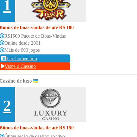
1
Bônus de boas-vindas de até R$ 100
R$1500 Pacote de Boas-Vindas
Online desde 2001
Mais de 600 jogos
Ler Comentário
Visite o Cassino
Cassino de luxo
2
Bônus de boas-vindas de até R$ 150
Ótima seção de cassino ao vivo