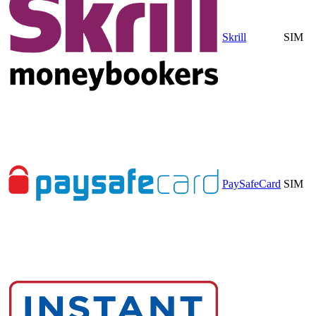
Skrill
SIM
PaySafeCard
SIM