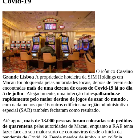
Covid-19
O icônico
Cassino
Grande Lisboa
A propriedade hoteleira da SJM Holdings em
Macau foi bloqueada pelas autoridades locais, depois de terem sido
encontradas
mais de uma dezena de casos de Covid-19 lá no dia
5 de julho
. Alegadamente, uma infecção foi
espalhando-se
rapidamente pelo maior destino de jogos de azar do mundo
,
com nada menos que 16 outros edifícios na região administrativa
especial (SAR) também fecharam como resultado.
Até agora,
mais de 13.000 pessoas foram colocadas sob pedidos
de quarentena
pelas autoridades de Macau, enquanto a RAE tenta
fazer face ao seu maior surto de coronavírus desde o início da
pandemia de Covid-19. Desde meados de junho, a ex-colônia