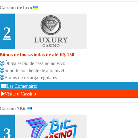
Cassino de luxo
2
Bônus de boas-vindas de até R$ 150
Ótima seção de cassino ao vivo
Suporte ao cliente de alto nível
Bônus de recarga regulares
Ler Comentário
Visite o Cassino
Cassino 7Bit
3