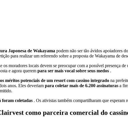
itura Japonesa de Wakayama
podem não ser tão ávidos apoiadores d
etição para realizar um referendo sobre a proposta de Wakayama de d
que os moradores locais devem se preocupar com a possível presença de 
posta e agora querem
para ser mais vocal sobre seus medos
.
os méritos potenciais de um resort com cassino integrado
na prefei
dois anos. Eles deveriam
para coletar mais de 6.200 assinaturas
a fi
mitido.
já foram coletadas
. Os ativistas também compartilharam que esperam r
airvest como parceira comercial do cassin