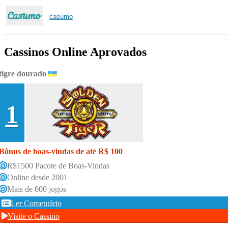
casumo
Cassinos Online Aprovados
tigre dourado
1
Bônus de boas-vindas de até R$ 100
R$1500 Pacote de Boas-Vindas
Online desde 2001
Mais de 600 jogos
Ler Comentário
Visite o Cassino