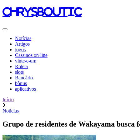
chrysboutic
Notícias
Artigos
jogos
Cassinos on-line
vinte-e-um
Roleta
slots
Bancário
bônus
aplicativos
Início
Notícias
Grupo de residentes de Wakayama busca for