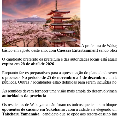
A prefeitura de Wak
básico em agosto deste ano, com
Caesars Entertainment
sendo ofic
O candidato preferido da prefeitura e das autoridades locais está atua
expira em 28 de abril de 2026
.
Enquanto faz os preparativos para a apresentação do plano de desen
o processo. No período
de 25 de novembro a 4 de dezembro
, um t
públicos. Outras 7 localidades estão definidas para serem incluídas n
As reuniões devem fornecer uma visão mais ampla do desenvolvimento 
autoridades da província
.
Os residentes de Wakayama não foram os únicos que tentaram bloquea
oponentes de cassino em Yokohama
, com a cidade até elegendo um
Takeharu Yamanaka
, candidato que se opõe aos resorts-cassino int