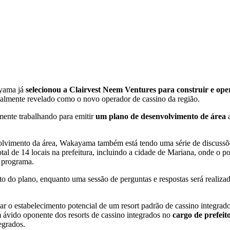
ayama já
selecionou a Clairvest Neem Ventures para construir e op
ialmente revelado como o novo operador de cassino da região.
lmente trabalhando para emitir
um plano de desenvolvimento de área
volvimento da área, Wakayama também está tendo uma série de discussõ
otal de 14 locais na prefeitura, incluindo a cidade de Mariana, onde o po
o programa.
do plano, enquanto uma sessão de perguntas e respostas será realizada
r o estabelecimento potencial de um resort padrão de cassino integra
 ávido oponente dos resorts de cassino integrados no
cargo de prefeit
egrados.