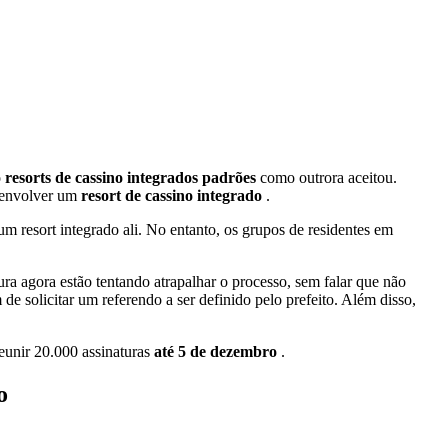
o
resorts de cassino integrados padrões
como outrora aceitou.
esenvolver um
resort de cassino integrado
.
um resort integrado ali. No entanto, os grupos de residentes em
tura agora estão tentando atrapalhar o processo, sem falar que não
m de solicitar um referendo a ser definido pelo prefeito. Além disso,
eunir 20.000 assinaturas
até 5 de dezembro
.
o