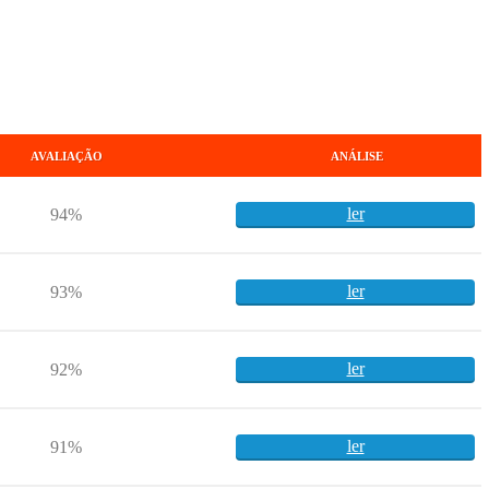
AVALIAÇÃO
ANÁLISE
ler
94%
ler
93%
ler
92%
ler
91%