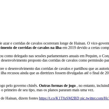
e azar e corridas de cavalos ocorreram longe de Hainan. O vice-govern
imento de corridas de cavalos na ilha
em 2019 devido a certas comp
ipou como delegado nas sessões parlamentares anuais em Pequim, o Con
 desenvolvimento proposto das corridas de cavalos como permissão par
sobre o desenvolvimento das corridas de cavalos e partilhou que as aut
 ilha recusou ainda que as diretrizes fossem divulgadas até o final de
jogo pelo governo chinês.
Outras formas de jogo
, no entanto, incluin
o o primeiro de seu tipo, mas os planos pararam mais uma vez.
 de Hainan, dizem fontes
https://t.co/K1TfuSM2BD
pic.twitter.com