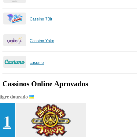
Cassino 7Bit
Cassino Yako
casumo
Cassinos Online Aprovados
tigre dourado
1