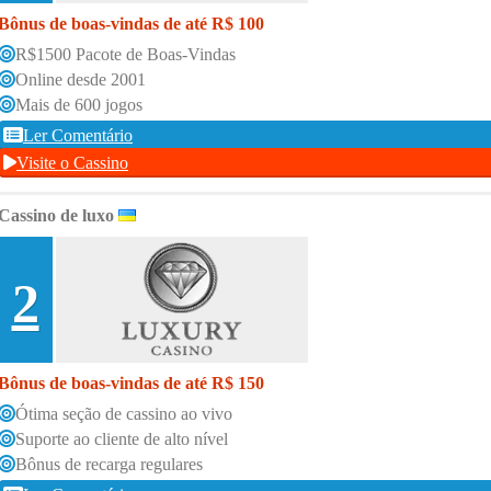
Bônus de boas-vindas de até R$ 100
R$1500 Pacote de Boas-Vindas
Online desde 2001
Mais de 600 jogos
Ler Comentário
Visite o Cassino
Cassino de luxo
2
Bônus de boas-vindas de até R$ 150
Ótima seção de cassino ao vivo
Suporte ao cliente de alto nível
Bônus de recarga regulares