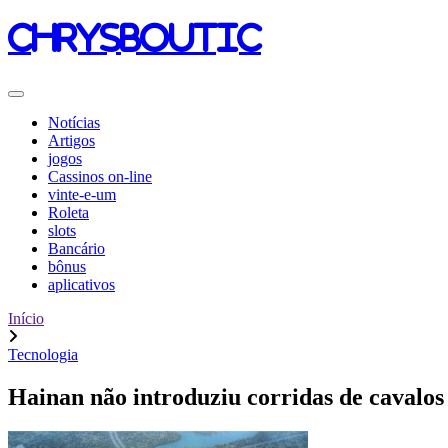
chrysboutic
Notícias
Artigos
jogos
Cassinos on-line
vinte-e-um
Roleta
slots
Bancário
bônus
aplicativos
Início
Tecnologia
Hainan não introduziu corridas de cavalos 