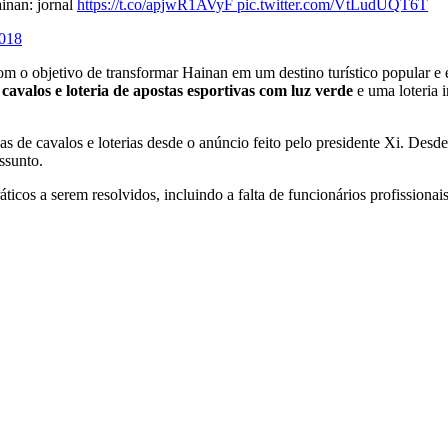
inan: jornal
https://t.co/apjwR1AVyF
pic.twitter.com/VtLudUQT6T
2018
om o objetivo de transformar Hainan em um destino turístico popular e 
cavalos e loteria de apostas esportivas com luz verde
e uma loteria 
das de cavalos e loterias desde o anúncio feito pelo presidente Xi. De
ssunto.
cos a serem resolvidos, incluindo a falta de funcionários profissionais