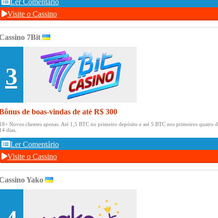
Ler Comentário
Visite o Cassino
Cassino 7Bit
3
Bônus de boas-vindas de até R$ 300
18+ Novos clientes apenas.
Até 1,5 BTC no primeiro depósito e até 5 BTC nos primeiros quatro d
14 dias.
Ler Comentário
Visite o Cassino
Cassino Yako