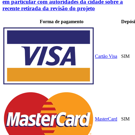
em particular com autoridades da cidade sobre a
recente retirada da revisão do projeto
Forma de pagamento
Depósi
Cartão Visa
SIM
MasterCard
SIM