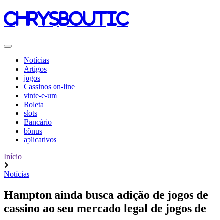
chrysboutic
Notícias
Artigos
jogos
Cassinos on-line
vinte-e-um
Roleta
slots
Bancário
bônus
aplicativos
Início
Notícias
Hampton ainda busca adição de jogos de
cassino ao seu mercado legal de jogos de