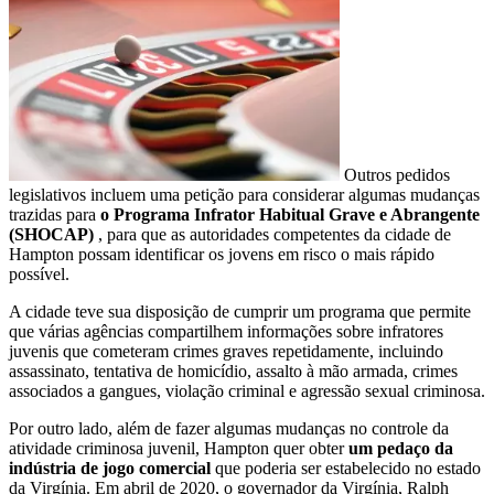
Outros pedidos
legislativos incluem uma petição para considerar algumas mudanças
trazidas para
o Programa Infrator Habitual Grave e Abrangente
(SHOCAP)
, para que as autoridades competentes da cidade de
Hampton possam identificar os jovens em risco o mais rápido
possível.
A cidade teve sua disposição de cumprir um programa que permite
que várias agências compartilhem informações sobre infratores
juvenis que cometeram crimes graves repetidamente, incluindo
assassinato, tentativa de homicídio, assalto à mão armada, crimes
associados a gangues, violação criminal e agressão sexual criminosa.
Por outro lado, além de fazer algumas mudanças no controle da
atividade criminosa juvenil, Hampton quer obter
um pedaço da
indústria de jogo comercial
que poderia ser estabelecido no estado
da Virgínia. Em abril de 2020, o governador da Virgínia, Ralph