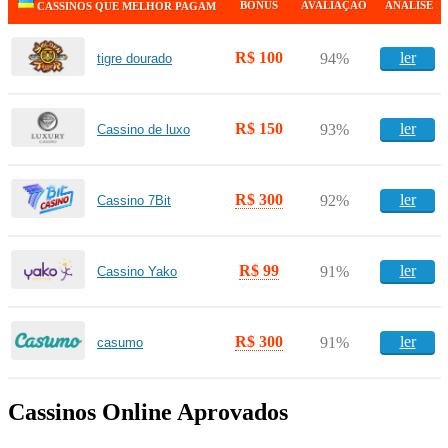
BÔNUS
AVALIAÇÃO
ANÁLISE
CASSINOS QUE MELHOR PAGAM
R$ 100
ler
94%
tigre dourado
R$ 150
ler
93%
Cassino de luxo
R$ 300
ler
92%
Cassino 7Bit
R$ 99
ler
91%
Cassino Yako
R$ 300
ler
91%
casumo
Cassinos Online Aprovados