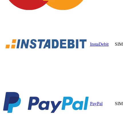
InstaDebit
SIM
PayPal
SIM