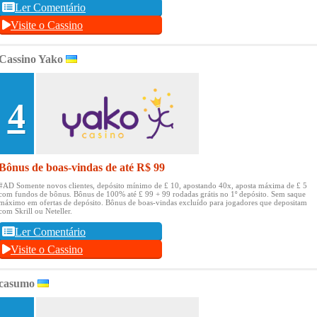
Ler Comentário
Visite o Cassino
Cassino Yako
4
Bônus de boas-vindas de até R$ 99
#AD Somente novos clientes, depósito mínimo de £ 10, apostando 40x, aposta máxima de £ 5
com fundos de bônus.
Bônus de 100% até £ 99 + 99 rodadas grátis no 1º depósito.
Sem saque
máximo em ofertas de depósito.
Bônus de boas-vindas excluído para jogadores que depositam
com Skrill ou Neteller.
Ler Comentário
Visite o Cassino
casumo