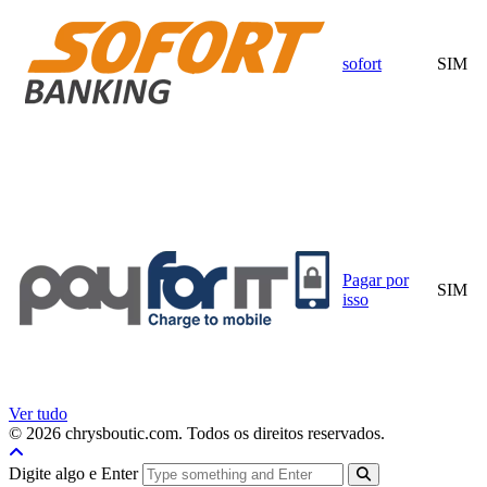
sofort
SIM
Pagar por
SIM
isso
Ver tudo
© 2026 chrysboutic.com. Todos os direitos reservados.
Digite algo e Enter