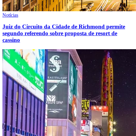
Notícias
Juiz do Circuito da Cidade de Richmond permite
segundo referendo sobre proposta de resort de
cassino