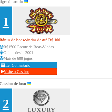
tigre dourado
1
Bônus de boas-vindas de até R$ 100
R$1500 Pacote de Boas-Vindas
Online desde 2001
Mais de 600 jogos
Ler Comentário
Visite o Cassino
Cassino de luxo
2