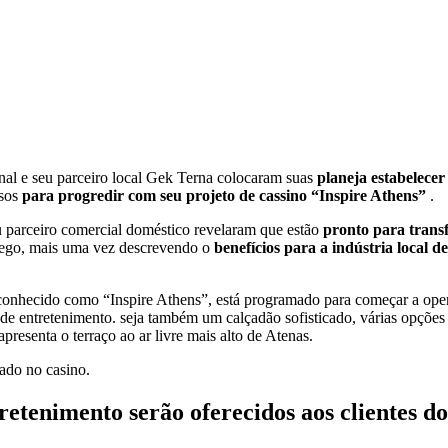
al e seu parceiro local Gek Terna colocaram suas
planeja estabelecer
osos
para progredir com seu projeto de cassino “Inspire Athens”
.
u parceiro comercial doméstico revelaram que estão
pronto para trans
grego, mais uma vez descrevendo o
benefícios para a indústria local 
conhecido como “Inspire Athens”, está programado para começar a op
al de entretenimento. seja também um calçadão sofisticado, várias opç
resenta o terraço ao ar livre mais alto de Atenas.
uado no casino.
etenimento serão oferecidos aos clientes do