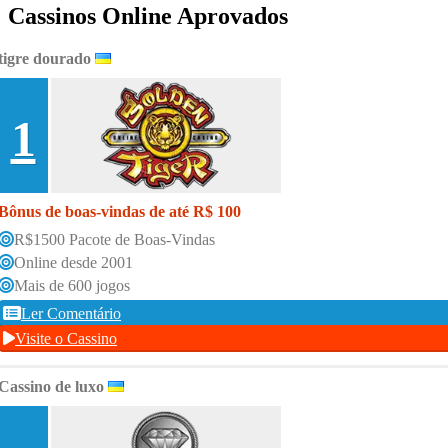
Cassinos Online Aprovados
tigre dourado
1
Bônus de boas-vindas de até R$ 100
R$1500 Pacote de Boas-Vindas
Online desde 2001
Mais de 600 jogos
Ler Comentário
Visite o Cassino
Cassino de luxo