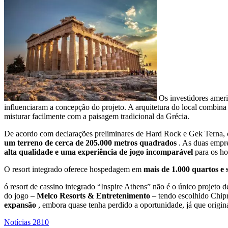
Os investidores ameri
influenciaram a concepção do projeto. A arquitetura do local combin
misturar facilmente com a paisagem tradicional da Grécia.
De acordo com declarações preliminares de Hard Rock e Gek Terna, o d
um terreno de cerca de 205.000 metros quadrados
. As duas empr
alta qualidade e uma experiência de jogo incomparável
para os h
O resort integrado oferece hospedagem em
mais de 1.000 quartos e 
ó resort de cassino integrado “Inspire Athens” não é o único projeto 
do jogo –
Melco Resorts & Entretenimento
– tendo escolhido Chip
expansão
, embora quase tenha perdido a oportunidade, já que origi
Notícias
2810