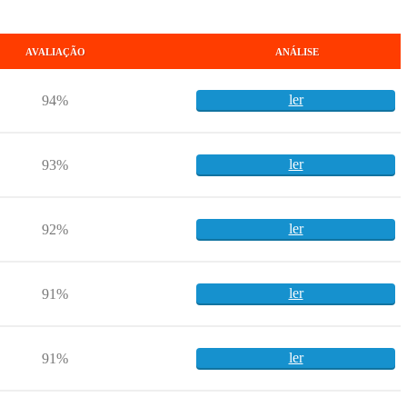
AVALIAÇÃO
ANÁLISE
ler
94%
ler
93%
ler
92%
ler
91%
ler
91%