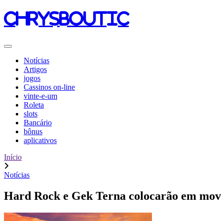
chrysboutic
Notícias
Artigos
jogos
Cassinos on-line
vinte-e-um
Roleta
slots
Bancário
bônus
aplicativos
Início
Notícias
Hard Rock e Gek Terna colocarão em movi