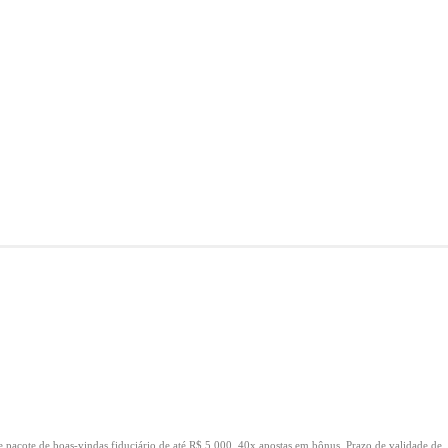
e pacote de boas-vindas fiduciário de até R$ 5.000.
40x apostas em bônus.
Prazo de validade de