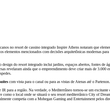
canos no resort de cassino integrado Inspire Athens notaram que eleme
a os elementos mencionados com decisões arquitetônicas modernas para 
esign do resort integrado inclui jardins, espaços abertos, fontes de ág
esas revelaram ainda que o empreendimento deve criar mais de 3.000 
ospedes.
suítes
com vista para o canal ou para as vistas de Atenas até o Partenon.
de IR para a região. Na verdade, o Mediterrâneo tornou-se um excitante d
re como o local onde se situará o seu resort mediterrânico City of Dr
nalmente competia com a Mohegan Gaming and Entertainment pelos direi