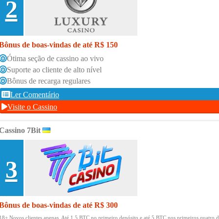
2
Bônus de boas-vindas de até R$ 150
Ótima seção de cassino ao vivo
Suporte ao cliente de alto nível
Bônus de recarga regulares
Ler Comentário
Visite o Cassino
Cassino 7Bit
3
Bônus de boas-vindas de até R$ 300
18+ Novos clientes apenas.
Até 1,5 BTC no primeiro depósito e até 5 BTC nos primeiros quatro d