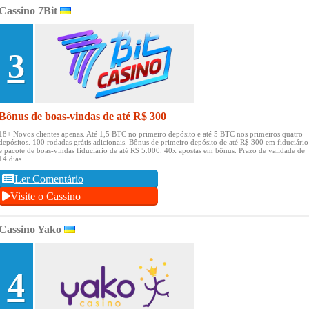
Cassino 7Bit
3
Bônus de boas-vindas de até R$ 300
18+ Novos clientes apenas.
Até 1,5 BTC no primeiro depósito e até 5 BTC nos primeiros quatro
depósitos.
100 rodadas grátis adicionais.
Bônus de primeiro depósito de até R$ 300 em fiduciário
e pacote de boas-vindas fiduciário de até R$ 5.000.
40x apostas em bônus.
Prazo de validade de
14 dias.
Ler Comentário
Visite o Cassino
Cassino Yako
4