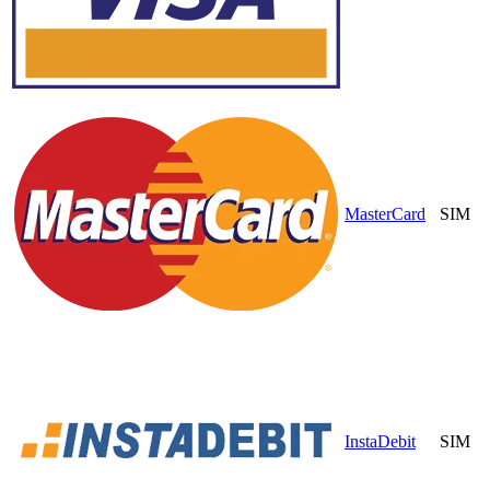
MasterCard
SIM
InstaDebit
SIM