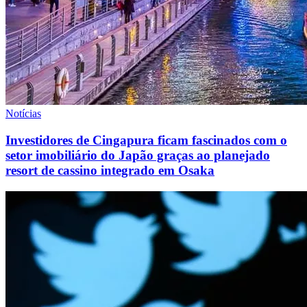
Notícias
Investidores de Cingapura ficam fascinados com o
setor imobiliário do Japão graças ao planejado
resort de cassino integrado em Osaka