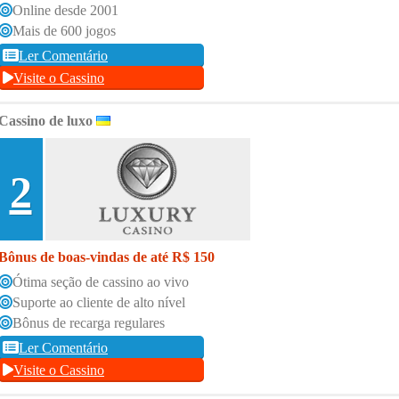
Online desde 2001
Mais de 600 jogos
Ler Comentário
Visite o Cassino
Cassino de luxo
2
Bônus de boas-vindas de até R$ 150
Ótima seção de cassino ao vivo
Suporte ao cliente de alto nível
Bônus de recarga regulares
Ler Comentário
Visite o Cassino