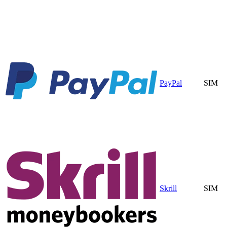
PayPal
SIM
Skrill
SIM