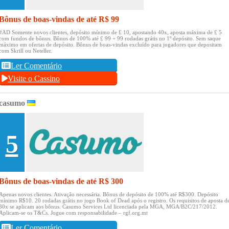
Bônus de boas-vindas de até R$ 99
#AD Somente novos clientes, depósito mínimo de £ 10, apostando 40x, aposta máxima de £ 5
com fundos de bônus.
Bônus de 100% até £ 99 + 99 rodadas grátis no 1º depósito.
Sem saque
máximo em ofertas de depósito.
Bônus de boas-vindas excluído para jogadores que depositam
com Skrill ou Neteller.
Ler Comentário
Visite o Cassino
casumo
5
Bônus de boas-vindas de até R$ 300
Apenas novos clientes.
Ativação necessária.
Bônus de depósito de 100% até R$300.
Depósito
mínimo R$10.
20 rodadas grátis no jogo Book of Dead após o registro.
Os requisitos de aposta d
30x se aplicam aos bônus.
Casumo Services Ltd licenciada pela MGA, MGA/B2C/217/2012.
Aplicam-se os T&Cs.
Jogue com responsabilidade – rgf.org.mt
Ler Comentário