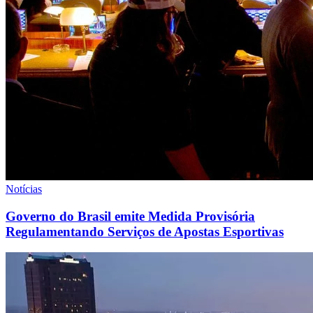
Notícias
Governo do Brasil emite Medida Provisória
Regulamentando Serviços de Apostas Esportivas