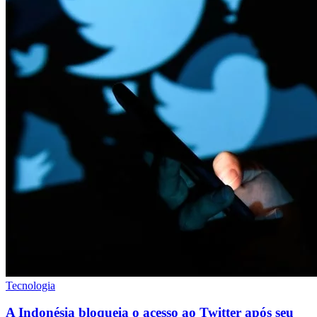
Tecnologia
A Indonésia bloqueia o acesso ao Twitter após seu