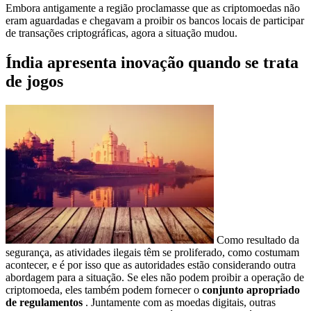
Embora antigamente a região proclamasse que as criptomoedas não
eram aguardadas e chegavam a proibir os bancos locais de participar
de transações criptográficas, agora a situação mudou.
Índia apresenta inovação quando se trata
de jogos
Como resultado da
segurança, as atividades ilegais têm se proliferado, como costumam
acontecer, e é por isso que as autoridades estão considerando outra
abordagem para a situação. Se eles não podem proibir a operação de
criptomoeda, eles também podem fornecer o
conjunto apropriado
de regulamentos
. Juntamente com as moedas digitais, outras