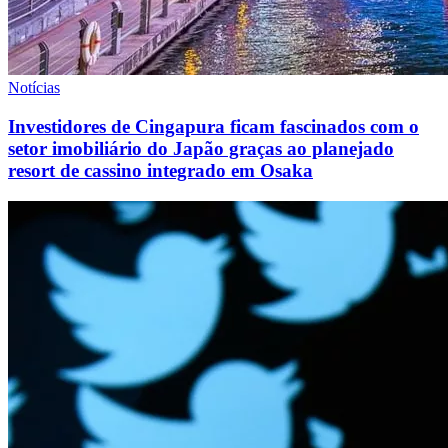
Notícias
Investidores de Cingapura ficam fascinados com o
setor imobiliário do Japão graças ao planejado
resort de cassino integrado em Osaka