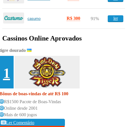
R$ 300
ler
91%
casumo
Cassinos Online Aprovados
tigre dourado
1
Bônus de boas-vindas de até R$ 100
R$1500 Pacote de Boas-Vindas
Online desde 2001
Mais de 600 jogos
Ler Comentário