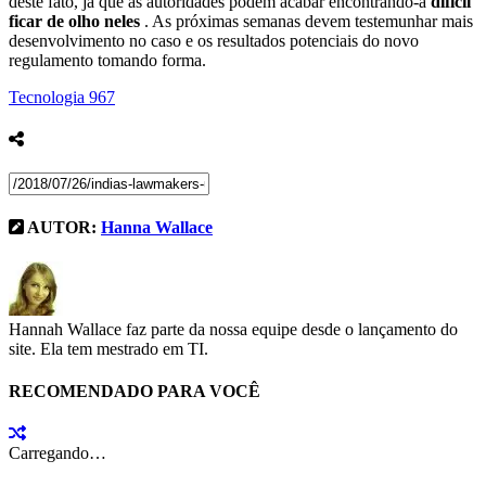
deste fato, já que as autoridades podem acabar encontrando-a
difícil
ficar de olho neles
. As próximas semanas devem testemunhar mais
desenvolvimento no caso e os resultados potenciais do novo
regulamento tomando forma.
Tecnologia
967
AUTOR:
Hanna Wallace
Hannah Wallace faz parte da nossa equipe desde o lançamento do
site. Ela tem mestrado em TI.
RECOMENDADO PARA VOCÊ
Carregando…