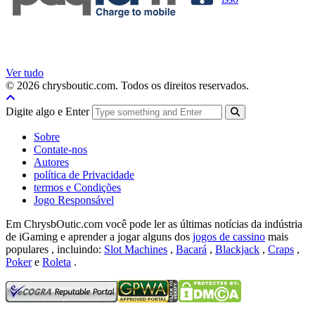
Ver tudo
© 2026 chrysboutic.com. Todos os direitos reservados.
Digite algo e Enter
Sobre
Contate-nos
Autores
política de Privacidade
termos e Condições
Jogo Responsável
Em ChrysbOutic.com você pode ler as últimas notícias da indústria
de iGaming e aprender a jogar alguns dos
jogos de cassino
mais
populares , incluindo:
Slot Machines
,
Bacará
,
Blackjack
,
Craps
,
Poker
e
Roleta
.