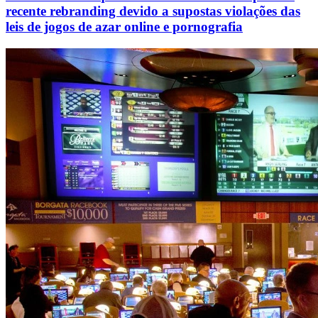
recente rebranding devido a supostas violações das
leis de jogos de azar online e pornografia