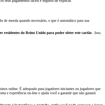
 os seus pagamentos fáceis e seguros de explicar.
ão de moeda quando necessário, o que é automático para sua
ser residentes do Reino Unido para poder obter este cartão
. Isso,
inos online. É adequado para jogadores iniciantes ou jogadores que
nta e experiência on-line e ajuda você a garantir que não gastará