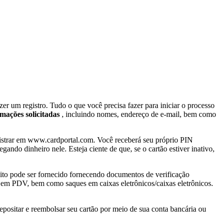
er um registro. Tudo o que você precisa fazer para iniciar o processo
rmações solicitadas
, incluindo nomes, endereço de e-mail, bem como
gistrar em www.cardportal.com. Você receberá seu próprio PIN
ndo dinheiro nele. Esteja ciente de que, se o cartão estiver inativo,
ito pode ser fornecido fornecendo documentos de verificação
tos em PDV, bem como saques em caixas eletrônicos/caixas eletrônicos.
positar e reembolsar seu cartão por meio de sua conta bancária ou