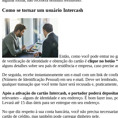
alguma forma, não receberá nenhum reembolso.
Como se tornar um usuário Intercash
Então, como você pode entrar no gru
de verificação de identidade e obtenção do cartão é
clique no botão “
alguns detalhes sobre seu país de residência e empresa, caso precise 
De seguida, recebe instantaneamente um e-mail com um link de confi
(Número de Identificação Pessoal) em seu e-mail. Deve ser lembrado, p
qualquer transação que você tente fazer será recusada e, praticamente
Após a ativação do cartão Intercash, o portador poderá deposit
relevantes – alguns de identidade e seu endereço. É bom fazer isso, p
Levará até 15 dias úteis para ser entregue em seu endereço.
No que diz respeito à sua conta bancária, você não precisa necessari
cartão de crédito, mas também pode carregar dinheiro nele.