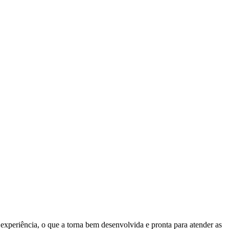
experiência, o que a torna bem desenvolvida e pronta para atender as