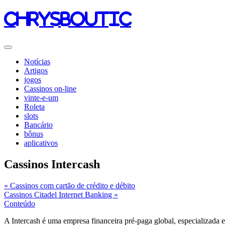
chrysboutic
Notícias
Artigos
jogos
Cassinos on-line
vinte-e-um
Roleta
slots
Bancário
bônus
aplicativos
Cassinos Intercash
« Cassinos com cartão de crédito e débito
Cassinos Citadel Internet Banking »
Conteúdo
A Intercash é uma empresa financeira pré-paga global, especializada 