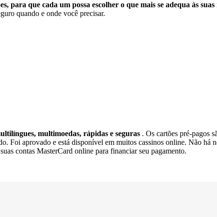
es, para que cada um possa escolher o que mais se adequa às suas
guro quando e onde você precisar.
ultilíngues, multimoedas, rápidas e seguras
. Os cartões pré-pagos sã
do. Foi aprovado e está disponível em muitos cassinos online. Não há 
suas contas MasterCard online para financiar seu pagamento.