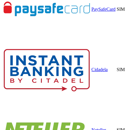
PaySafeCard
SIM
Cidadela
SIM
Neteller
SIM