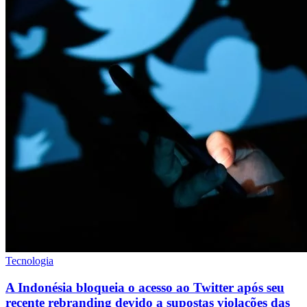
Tecnologia
A Indonésia bloqueia o acesso ao Twitter após seu
recente rebranding devido a supostas violações das