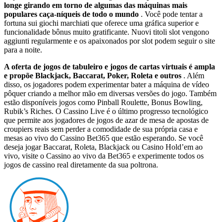
longe girando em torno de algumas das máquinas mais
populares caça-níqueis de todo o mundo
. Você pode tentar a
fortuna sui giochi marchiati que oferece uma gráfica superior e
funcionalidade bônus muito gratificante. Nuovi titoli slot vengono
aggiunti regularmente e os apaixonados por slot podem seguir o site
para a noite.
A oferta de jogos de tabuleiro e jogos de cartas virtuais é ampla
e propõe Blackjack, Baccarat, Poker, Roleta e outros
. Além
disso, os jogadores podem experimentar bater a máquina de vídeo
pôquer criando a melhor mão em diversas versões do jogo. Também
estão disponíveis jogos como Pinball Roulette, Bonus Bowling,
Rubik’s Riches. O Cassino Live é o último progresso tecnológico
que permite aos jogadores de jogos de azar de mesa de apostas de
croupiers reais sem perder a comodidade de sua própria casa e
mesas ao vivo do Cassino Bet365 que estão esperando. Se você
deseja jogar Baccarat, Roleta, Blackjack ou Casino Hold’em ao
vivo, visite o Cassino ao vivo da Bet365 e experimente todos os
jogos de cassino real diretamente da sua poltrona.