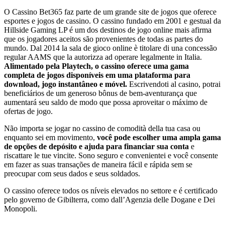
O Cassino Bet365 faz parte de um grande site de jogos que oferece
esportes e jogos de cassino. O cassino fundado em 2001 e gestual da
Hillside Gaming LP é um dos destinos de jogo online mais afirma
que os jogadores aceitos são provenientes de todas as partes do
mundo. Dal 2014 la sala de gioco online è titolare di una concessão
regular AAMS que la autorizza ad operare legalmente in Italia.
Alimentado pela Playtech, o cassino oferece uma gama
completa de jogos disponíveis em uma plataforma para
download, jogo instantâneo e móvel.
Escrivendoti al casino, potrai
beneficiários de um generoso bônus de bem-aventurança que
aumentará seu saldo de modo que possa aproveitar o máximo de
ofertas de jogo.
Não importa se jogar no cassino de comodità della tua casa ou
enquanto sei em movimento,
você pode escolher uma ampla gama
de opções de depósito e ajuda para financiar sua conta
e
riscattare le tue vincite. Sono seguro e convenientei e você consente
em fazer as suas transações de maneira fácil e rápida sem se
preocupar com seus dados e seus soldados.
O cassino oferece todos os níveis elevados no settore e é certificado
pelo governo de Gibilterra, como dall’Agenzia delle Dogane e Dei
Monopoli.