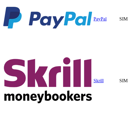
PayPal
SIM
Skrill
SIM