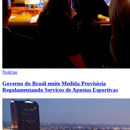
Notícias
Governo do Brasil emite Medida Provisória
Regulamentando Serviços de Apostas Esportivas