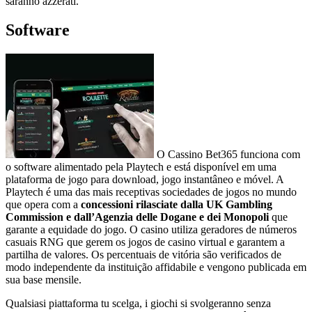
saranno azzerati.
Software
O Cassino Bet365 funciona com
o software alimentado pela Playtech e está disponível em uma
plataforma de jogo para download, jogo instantâneo e móvel. A
Playtech é uma das mais receptivas sociedades de jogos no mundo
que opera com a
concessioni rilasciate dalla UK Gambling
Commission e dall’Agenzia delle Dogane e dei Monopoli
que
garante a equidade do jogo. O casino utiliza geradores de números
casuais RNG que gerem os jogos de casino virtual e garantem a
partilha de valores. Os percentuais de vitória são verificados de
modo independente da instituição affidabile e vengono publicada em
sua base mensile.
Qualsiasi piattaforma tu scelga, i giochi si svolgeranno senza