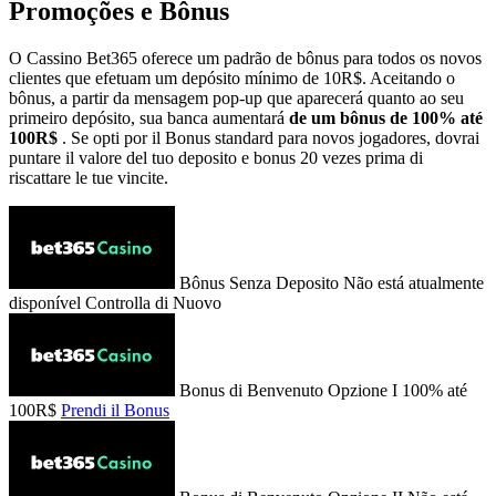
Promoções e Bônus
O Cassino Bet365 oferece um padrão de bônus para todos os novos
clientes que efetuam um depósito mínimo de 10R$. Aceitando o
bônus, a partir da mensagem pop-up que aparecerá quanto ao seu
primeiro depósito, sua banca aumentará
de um bônus de 100% até
100R$
. Se opti por il Bonus standard para novos jogadores, dovrai
puntare il valore del tuo deposito e bonus 20 vezes prima di
riscattare le tue vincite.
Bônus Senza Deposito
Não está atualmente
disponível
Controlla di Nuovo
Bonus di Benvenuto Opzione I
100% até
100R$
Prendi il Bonus