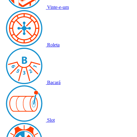
Vinte-e-um
Roleta
Bacará
Slot