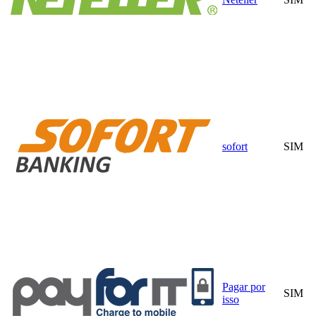
sofort
SIM
Pagar por
SIM
isso