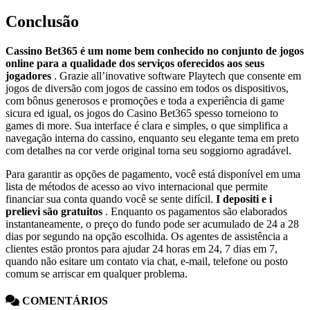
Conclusão
Cassino Bet365 é um nome bem conhecido no conjunto de jogos
online para a qualidade dos serviços oferecidos aos seus
jogadores
. Grazie all’inovative software Playtech que consente em
jogos de diversão com jogos de cassino em todos os dispositivos,
com bônus generosos e promoções e toda a experiência di game
sicura ed igual, os jogos do Casino Bet365 spesso torneiono to
games di more. Sua interface é clara e simples, o que simplifica a
navegação interna do cassino, enquanto seu elegante tema em preto
com detalhes na cor verde original torna seu soggiorno agradável.
Para garantir as opções de pagamento, você está disponível em uma
lista de métodos de acesso ao vivo internacional que permite
financiar sua conta quando você se sente difícil.
I depositi e i
prelievi são gratuitos
. Enquanto os pagamentos são elaborados
instantaneamente, o preço do fundo pode ser acumulado de 24 a 28
dias por segundo na opção escolhida. Os agentes de assistência a
clientes estão prontos para ajudar 24 horas em 24, 7 dias em 7,
quando não esitare um contato via chat, e-mail, telefone ou posto
comum se arriscar em qualquer problema.
COMENTÁRIOS