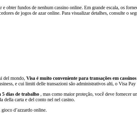
itar e obter fundos de nenhum cassino online. Em grande escala, os for
edores de jogos de azar online. Para visualizar detalhes, consulte o seg
esi del mondo,
Visa é muito conveniente para transações em cassinos 
siness, e cui limiti delle transazioni são administrativos alti, o Visa P
a 5 dias de trabalho
, mas como maior proteção, você deve fornecer uma
della carta e del conto nel nel casino.
i gioco d’azzardo online.