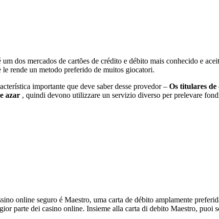
 um dos mercados de cartões de crédito e débito mais conhecido e acei
he le rende un metodo preferido de muitos giocatori.
acterística importante que deve saber desse provedor –
Os titulares de
de azar
, quindi devono utilizzare un servizio diverso per prelevare fond
ino online seguro é Maestro, uma carta de débito amplamente preferid
ior parte dei casino online. Insieme alla carta di debito Maestro, puoi s