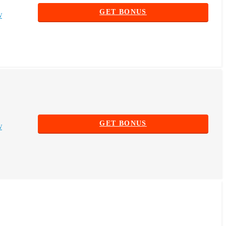
GET BONUS
W
GET BONUS
W