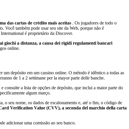
ma das cartas de crédito mais aceitas
. Os jogadores de todo o
do. Você também pode usar seu site da Web, porque não é
nternational é proprietário da Discover.
ai giochi a distanza, a causa dei rigidi regulamenti bancari
gos online.
zer um depósito em um cassino online. O método é idêntico a todas as
vorranno de 1 a 2 settimane per la mayor parte delle banche.
 e consulte a lista de opções de depósito, que inclui a maior parte do
specificamente algum março.
ta, o seu nome, os dados de escalonamento e, até o fim, o código de
Card Verification Value (CVV), a seconda del marchio della carta
 pode adicionar uma comissão ao seu banco.