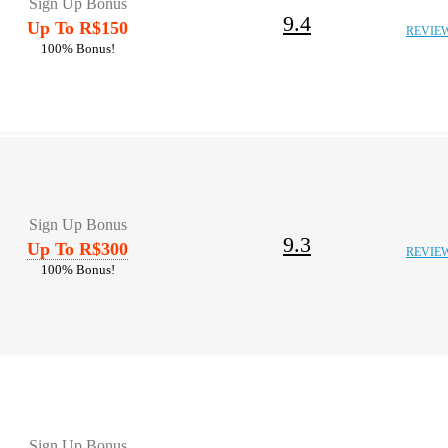
Sign Up Bonus
9.4
Up To R$150
REVIE
100% Bonus!
Sign Up Bonus
9.3
Up To R$300
REVIE
100% Bonus!
Sign Up Bonus