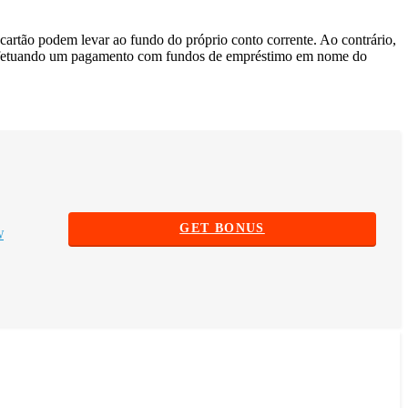
 cartão podem levar ao fundo do próprio conto corrente. Ao contrário,
tes efetuando um pagamento com fundos de empréstimo em nome do
GET BONUS
W