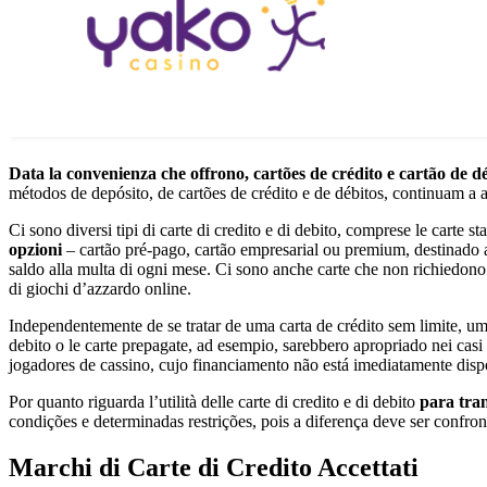
Data la convenienza che offrono, cartões de crédito e cartão de d
métodos de depósito, de cartões de crédito e de débitos, continuam a 
Ci sono diversi tipi di carte di credito e di debito, comprese le carte 
opzioni
– cartão pré-pago, cartão empresarial ou premium, destinado 
saldo alla multa di ogni mese. Ci sono anche carte che non richiedono c
di giochi d’azzardo online.
Independentemente de se tratar de uma carta de crédito sem limite, uma
debito o le carte prepagate, ad esempio, sarebbero apropriado nei casi 
jogadores de cassino, cujo financiamento não está imediatamente dispon
Por quanto riguarda l’utilità delle carte di credito e di debito
para tran
condições e determinadas restrições, pois a diferença deve ser confro
Marchi di Carte di Credito Accettati