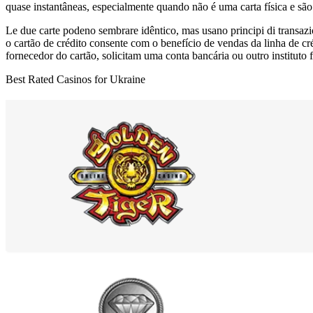
quase instantâneas, especialmente quando não é uma carta física e sã
Le due carte podeno sembrare idêntico, mas usano principi di transazi
o cartão de crédito consente com o benefício de vendas da linha de 
fornecedor do cartão, solicitam uma conta bancária ou outro instituto 
Best Rated Casinos for Ukraine