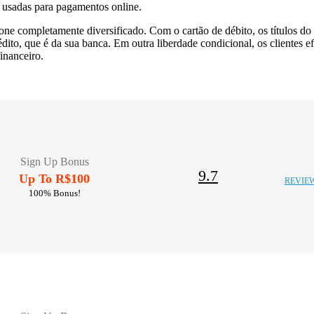
o usadas para pagamentos online.
one completamente diversificado. Com o cartão de débito, os títulos do
crédito, que é da sua banca. Em outra liberdade condicional, os clien
financeiro.
Sign Up Bonus
9.7
Up To R$100
REVIE
100% Bonus!