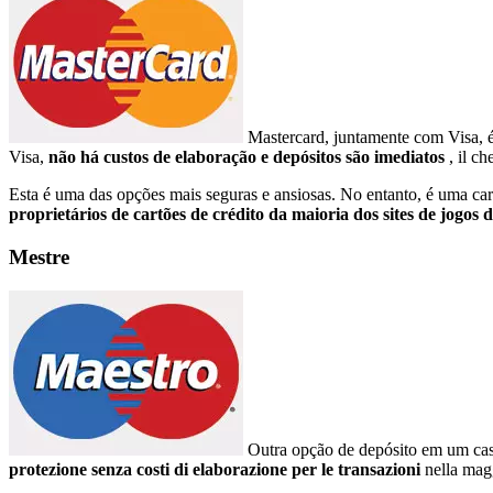
Mastercard, juntamente com Visa, é
Visa,
não há custos de elaboração e depósitos são imediatos
, il c
Esta é uma das opções mais seguras e ansiosas. No entanto, é uma car
proprietários de cartões de crédito da maioria dos sites de jogos 
Mestre
Outra opção de depósito em um cass
protezione senza costi di elaborazione per le transazioni
nella magg