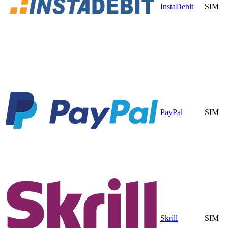
InstaDebit
SIM
PayPal
SIM
Skrill
SIM