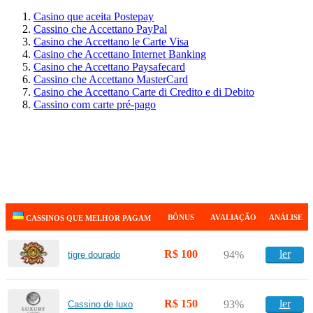
Casino que aceita Postepay
Cassino che Accettano PayPal
Casino che Accettano le Carte Visa
Casino che Accettano Internet Banking
Casino che Accettano Paysafecard
Cassino che Accettano MasterCard
Casino che Accettano Carte di Credito e di Debito
Cassino com carte pré-pago
BÔNUS
AVALIAÇÃO
ANÁLISE
CASSINOS QUE MELHOR PAGAM
R$ 100
ler
94%
tigre dourado
R$ 150
ler
93%
Cassino de luxo