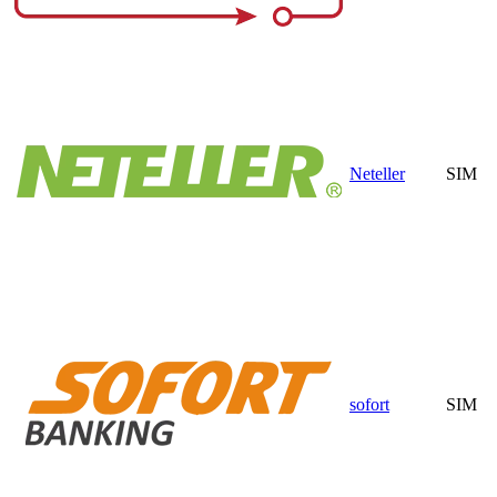
Neteller
SIM
sofort
SIM