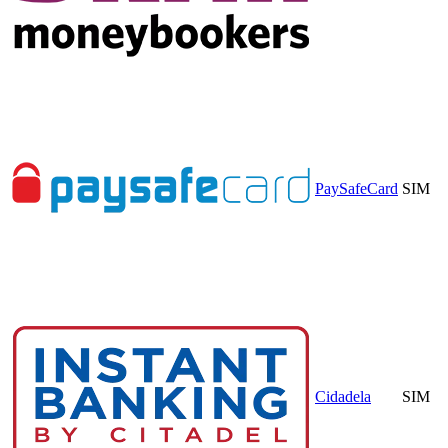
PaySafeCard
SIM
Cidadela
SIM