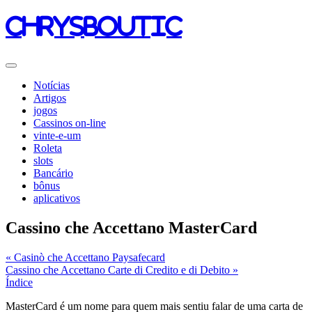
chrysboutic
Notícias
Artigos
jogos
Cassinos on-line
vinte-e-um
Roleta
slots
Bancário
bônus
aplicativos
Cassino che Accettano MasterCard
« Casinò che Accettano Paysafecard
Cassino che Accettano Carte di Credito e di Debito »
Índice
MasterCard é um nome para quem mais sentiu falar de uma carta de