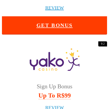
REVIEW
GET BONUS
9.2
Sign Up Bonus
Up To R$99
REVIEW