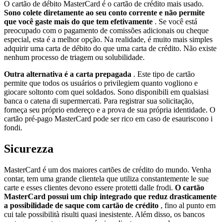
O cartão de débito MasterCard é o cartão de crédito mais usado.
Sono colete diretamente ao seu conto corrente e não permite
que você gaste mais do que tem efetivamente
. Se você está
preocupado com o pagamento de comissões adicionais ou cheque
especial, esta é a melhor opção. Na realidade, é muito mais simples
adquirir uma carta de débito do que uma carta de crédito. Não existe
nenhum processo de triagem ou solubilidade.
Outra alternativa é a carta prepagada
. Este tipo de cartão
permite que todos os usuários o privilegiem quanto vogliono e
giocare soltonto com quei soldados. Sono disponibili em qualsiasi
banca o catena di supermercati. Para registrar sua solicitação,
forneça seu próprio endereço e a prova de sua própria identidade. O
cartão pré-pago MasterCard pode ser rico em caso de esauriscono i
fondi.
Sicurezza
MasterCard é um dos maiores cartões de crédito do mundo. Venha
contar, tem uma grande clientela que utiliza constantemente le sue
carte e esses clientes devono essere protetti dalle frodi.
O cartão
MasterCard possui um chip integrado que reduz drasticamente
a possibilidade de saque com cartão de crédito
, fino al punto em
cui tale possibilità risulti quasi inesistente. Além disso, os bancos