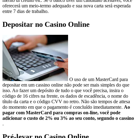
merito di credito etc. Se o banco tiver um candidato aceitável, você
oferecerá um meio-termo adequado e sua nova carta será esperada
entre 7 dias de trabalho.
Depositar no Casino Online
O uso de um MasterCard para
depositar em um cassino online não pode ser mais simples do que
isso. Ao fazer um depósito de tudo o que você precisa, insira o
código de 16 cifres na frente, os dados de escadência, o nome do
título da carta e o código CVV no retro. Não são tempos de attesa
do momento em que o pagamento é concluído imediatamente.
Ao
pagar com MasterCard para compras on-line, você pode
adicionar o custo de 2% ou 3% ao seu conto, segundo o cassino
.
Pré-levar no Casino Online