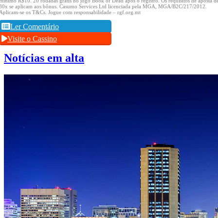
mínimo R$10.
20 rodadas grátis no jogo Book of Dead após o registro.
Os requisitos de aposta d
30x se aplicam aos bônus.
Casumo Services Ltd licenciada pela MGA, MGA/B2C/217/2012.
Aplicam-se os T&Cs.
Jogue com responsabilidade – rgf.org.mt
Ler Comentário
Visite o Cassino
Notícias em alta