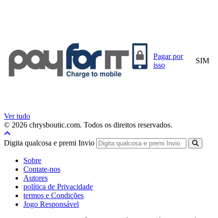
Pagar por
SIM
isso
Ver tudo
© 2026 chrysboutic.com. Todos os direitos reservados.
Digita qualcosa e premi Invio
Sobre
Contate-nos
Autores
política de Privacidade
termos e Condições
Jogo Responsável