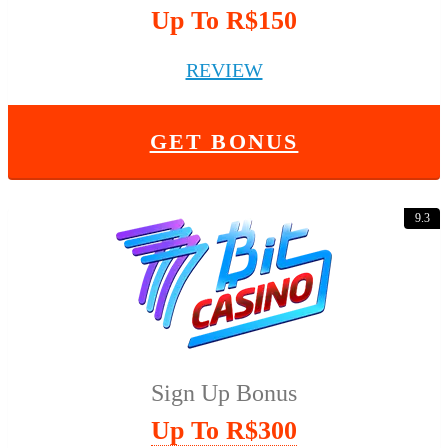
Up To R$150
REVIEW
GET BONUS
9.3
Sign Up Bonus
Up To R$300