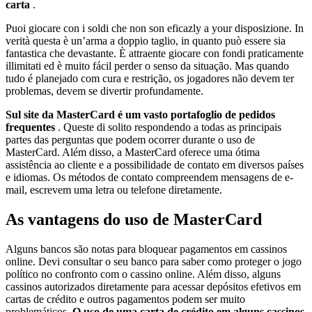
carta
.
Puoi giocare con i soldi che non son eficazly a your disposizione. In
verità questa è un’arma a doppio taglio, in quanto può essere sia
fantastica che devastante. È attraente giocare con fondi praticamente
illimitati ed è muito fácil perder o senso da situação. Mas quando
tudo é planejado com cura e restrição, os jogadores não devem ter
problemas, devem se divertir profundamente.
Sul site da MasterCard é um vasto portafoglio de pedidos
frequentes
. Queste di solito respondendo a todas as principais
partes das perguntas que podem ocorrer durante o uso de
MasterCard. Além disso, a MasterCard oferece uma ótima
assistência ao cliente e a possibilidade de contato em diversos países
e idiomas. Os métodos de contato compreendem mensagens de e-
mail, escrevem uma letra ou telefone diretamente.
As vantagens do uso de MasterCard
Alguns bancos são notas para bloquear pagamentos em cassinos
online. Devi consultar o seu banco para saber como proteger o jogo
político no confronto com o cassino online. Além disso, alguns
cassinos autorizados diretamente para acessar depósitos efetivos em
cartas de crédito e outros pagamentos podem ser muito
problemáticos.
O uso de uma carta de crédito em alguns cassinos