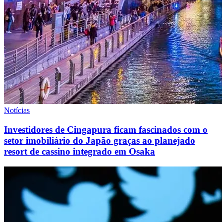
Notícias
Investidores de Cingapura ficam fascinados com o
setor imobiliário do Japão graças ao planejado
resort de cassino integrado em Osaka