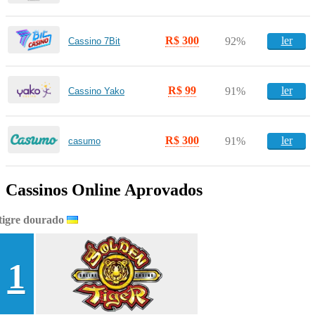
R$ 300
ler
92%
Cassino 7Bit
R$ 99
ler
91%
Cassino Yako
R$ 300
ler
91%
casumo
Cassinos Online Aprovados
tigre dourado
1