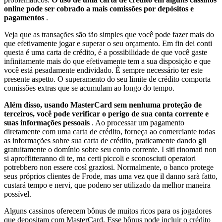
online pode ser cobrado a mais comissões por depósitos e
pagamentos
.
Veja que as transações são tão simples que você pode fazer mais do
que efetivamente jogar e superar o seu orçamento. Em fin dei conti
questa é uma carta de crédito, é a possibilidade de que você gaste
infinitamente mais do que efetivamente tem a sua disposição e que
você está pesadamente endividado. È sempre necessário ter este
presente aspetto. O superamento do seu limite de crédito comporta
comissões extras que se acumulam ao longo do tempo.
Além disso, usando MasterCard sem nenhuma proteção de
terceiros, você pode verificar o perigo de sua conta corrente e
suas informações pessoais
. Ao processar um pagamento
diretamente com uma carta de crédito, forneça ao comerciante todas
as informações sobre sua carta de crédito, praticamente dando gli
gratuitamente o domínio sobre seu conto corrente. I siti rinomati non
si aproffitteranno di te, ma certi piccoli e sconosciuti operatori
potrebbero non essere così graziosi. Normalmente, o banco protege
seus próprios clientes de Frode, mas uma vez que il danno sarà fatto,
custará tempo e nervi, que podeno ser utilizado da melhor maneira
possível.
Alguns cassinos oferecem bônus de muitos ricos para os jogadores
que depositam com MasterCard. Esse bônus pode incluir o crédito