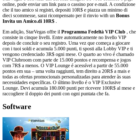
online, pode enviar um link para o cassino por e-mail. A condizione
che il tuo amico si registri, depositi 10R$ e piazza un minimo di
dieci scommesse, sarai ricompensato per il rinvio with un
Bonus
Invita un Amico.di 10R$
.
Em adição, StarVegas offre il
Programma Fedeltà VIP Club
, che
consiste in cinque livelli. Entre automaticamente no livello VIP
depois de concluir o seu registro. Uma vez que começa a giocare
con i tuoi soldi e acumula 5.000 punti, ti sposti alla Lobby VIP e ti
vengono credenciado 3R$ ogni mese. O quarto ao vivo é chamado
VIP Clubroom com parte de 15.000 pontos e recompensa e jogos
com 7R$ a menos. O VIP Lounge é acessível a partir de 55.000
pontos em sua – uma volta raggiunti, tem direito a 20R$ a mais e
todas as ofertas promocionais personalizadas para atender às suas
necessidades específicas. O último livello é o VIP Exclusive
Lounge. Devi acumula 180.000 punti per ricevere 100R$ al mese e
raccogliere il doppio dei punti con ogni puntata che fa.
Software