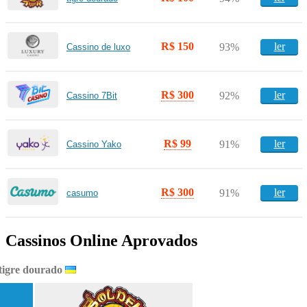
R$ 150
ler
93%
Cassino de luxo
R$ 300
ler
92%
Cassino 7Bit
R$ 99
ler
91%
Cassino Yako
R$ 300
ler
91%
casumo
Cassinos Online Aprovados
tigre dourado