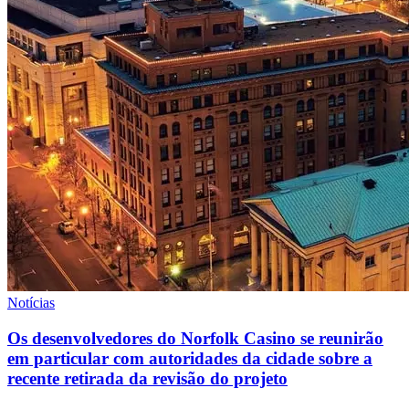
Notícias
Os desenvolvedores do Norfolk Casino se reunirão
em particular com autoridades da cidade sobre a
recente retirada da revisão do projeto