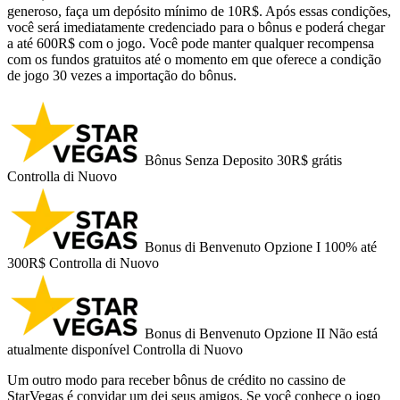
generoso, faça um depósito mínimo de 10R$. Após essas condições,
você será imediatamente credenciado para o bônus e poderá chegar
a até 600R$ com o jogo. Você pode manter qualquer recompensa
com os fundos gratuitos até o momento em que oferece a condição
de jogo 30 vezes a importação do bônus.
Bônus Senza Deposito
30R$ grátis
Controlla di Nuovo
Bonus di Benvenuto Opzione I
100% até
300R$
Controlla di Nuovo
Bonus di Benvenuto Opzione II
Não está
atualmente disponível
Controlla di Nuovo
Um outro modo para receber bônus de crédito no cassino de
StarVegas é convidar um dei seus amigos. Se você conhece o jogo