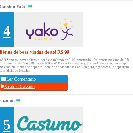
Cassino Yako
4
Bônus de boas-vindas de até R$ 99
#AD Somente novos clientes, depósito mínimo de £ 10, apostando 40x, aposta máxima de £ 5
com fundos de bônus.
Bônus de 100% até £ 99 + 99 rodadas grátis no 1º depósito.
Sem saque
máximo em ofertas de depósito.
Bônus de boas-vindas excluído para jogadores que depositam
com Skrill ou Neteller.
Ler Comentário
Visite o Cassino
casumo
5