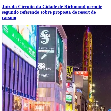
Juiz do Circuito da Cidade de Richmond permite
segundo referendo sobre proposta de resort de
cassino