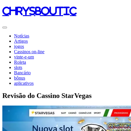
chrysboutic
Notícias
Artigos
jogos
Cassinos on-line
vinte-e-um
Roleta
slots
Bancário
bônus
aplicativos
Revisão do Cassino StarVegas