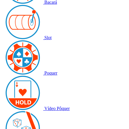
Bacará
Slot
Poquer
Vídeo Pôquer