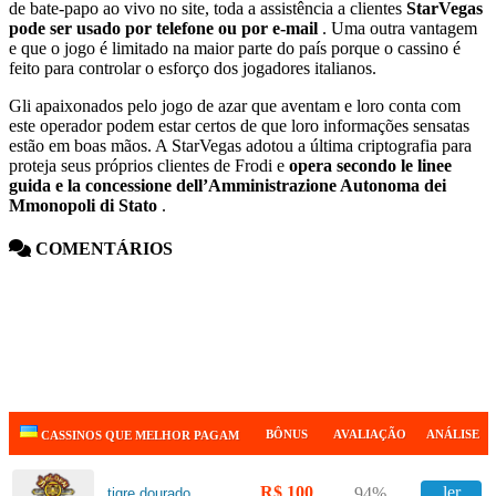
de bate-papo ao vivo no site, toda a assistência a clientes
StarVegas
pode ser usado por telefone ou por e-mail
. Uma outra vantagem
e que o jogo é limitado na maior parte do país porque o cassino é
feito para controlar o esforço dos jogadores italianos.
Gli apaixonados pelo jogo de azar que aventam e loro conta com
este operador podem estar certos de que loro informações sensatas
estão em boas mãos. A StarVegas adotou a última criptografia para
proteja seus próprios clientes de Frodi e
opera secondo le linee
guida e la concessione dell’Amministrazione Autonoma dei
Mmonopoli di Stato
.
COMENTÁRIOS
BÔNUS
AVALIAÇÃO
ANÁLISE
CASSINOS QUE MELHOR PAGAM
R$ 100
ler
94%
tigre dourado