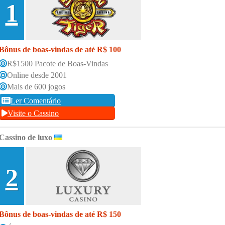
1
Bônus de boas-vindas de até R$ 100
R$1500 Pacote de Boas-Vindas
Online desde 2001
Mais de 600 jogos
Ler Comentário
Visite o Cassino
Cassino de luxo
2
Bônus de boas-vindas de até R$ 150