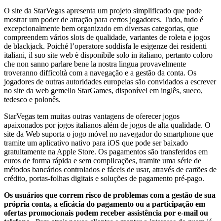
O site da StarVegas apresenta um projeto simplificado que pode
mostrar um poder de atração para certos jogadores. Tudo, tudo é
excepcionalmente bem organizado em diversas categorias, que
compreendem vários slots de qualidade, variantes de roleta e jogos
de blackjack. Poiché l’operatore soddisfa le esigenze dei residenti
italiani, il suo site web è disponibile solo in italiano, pertanto coloro
che non sanno parlare bene la nostra lingua provavelmente
troveranno difficoltà com a navegação e a gestão da conta. Os
jogadores de outras autoridades europeias são convidados a escrever
no site da web gemello StarGames, disponível em inglês, sueco,
tedesco e polonês.
StarVegas tem muitas outras vantagens de oferecer jogos
apaixonados por jogos italianos além de jogos de alta qualidade. O
site da Web suporta o jogo móvel no navegador do smartphone que
tramite um aplicativo nativo para iOS que pode ser baixado
gratuitamente na Apple Store. Os pagamentos são transferidos em
euros de forma rápida e sem complicações, tramite uma série de
métodos bancários controlados e fáceis de usar, através de cartões de
crédito, portas-folhas digitais e soluções de pagamento pré-pago.
Os usuários que correm risco de problemas com a gestão de sua
própria conta, a eficácia do pagamento ou a participação em
ofertas promocionais podem receber assistência por e-mail ou