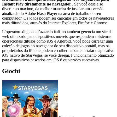
Instant Play diretamente no navegador
. Se você deseja se
divertir ao máximo, da melhor maneira de instalar uma versão
atualizada do Adobe Flash Player na área de trabalho do seu
computador. Os jogos podem ser caricatos em todos os navegadores
mais difundidos, através do Internet Explorer, Firefox e Chrome.
L’operatore di gioco d’azzardo italiano também gerencia um site da
web otimizado para dispositivos móveis que respondem a sistemas
operacionais difusos como iOS e Android. Você pode carregar uma
coleção de jogos no navegador do seu dispositivo portátil, mas os
proprietários do iPhone podem escolher baixar e instalar o aplicativo
iOS nativo de StarVegas, se você desejar. Funcionamento otimizado
para dispositivos baseados em iOS 8 ou versões sucessivas.
Giochi