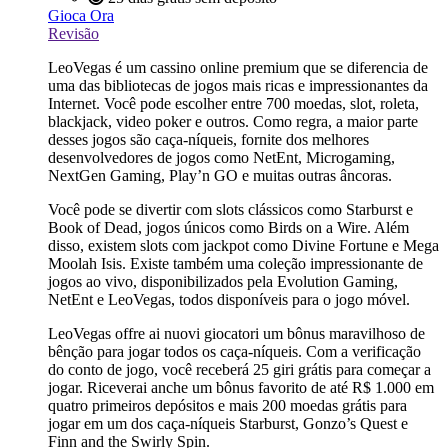
Gioca Ora
Revisão
LeoVegas é um cassino online premium que se diferencia de
uma das bibliotecas de jogos mais ricas e impressionantes da
Internet. Você pode escolher entre 700 moedas, slot, roleta,
blackjack, video poker e outros. Como regra, a maior parte
desses jogos são caça-níqueis, fornite dos melhores
desenvolvedores de jogos como NetEnt, Microgaming,
NextGen Gaming, Play’n GO e muitas outras âncoras.
Você pode se divertir com slots clássicos como Starburst e
Book of Dead, jogos únicos como Birds on a Wire. Além
disso, existem slots com jackpot como Divine Fortune e Mega
Moolah Isis. Existe também uma coleção impressionante de
jogos ao vivo, disponibilizados pela Evolution Gaming,
NetEnt e LeoVegas, todos disponíveis para o jogo móvel.
LeoVegas offre ai nuovi giocatori um bônus maravilhoso de
bênção para jogar todos os caça-níqueis. Com a verificação
do conto de jogo, você receberá 25 giri grátis para começar a
jogar. Riceverai anche um bônus favorito de até R$ 1.000 em
quatro primeiros depósitos e mais 200 moedas grátis para
jogar em um dos caça-níqueis Starburst, Gonzo’s Quest e
Finn and the Swirly Spin.