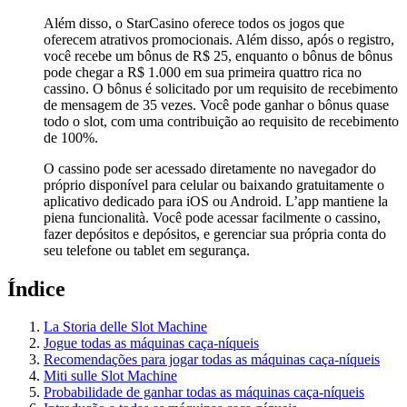
Além disso, o StarCasino oferece todos os jogos que
oferecem atrativos promocionais. Além disso, após o registro,
você recebe um bônus de R$ 25, enquanto o bônus de bônus
pode chegar a R$ 1.000 em sua primeira quattro rica no
cassino. O bônus é solicitado por um requisito de recebimento
de mensagem de 35 vezes. Você pode ganhar o bônus quase
todo o slot, com uma contribuição ao requisito de recebimento
de 100%.
O cassino pode ser acessado diretamente no navegador do
próprio disponível para celular ou baixando gratuitamente o
aplicativo dedicado para iOS ou Android. L’app mantiene la
piena funcionalità. Você pode acessar facilmente o cassino,
fazer depósitos e depósitos, e gerenciar sua própria conta do
seu telefone ou tablet em segurança.
Índice
La Storia delle Slot Machine
Jogue todas as máquinas caça-níqueis
Recomendações para jogar todas as máquinas caça-níqueis
Miti sulle Slot Machine
Probabilidade de ganhar todas as máquinas caça-níqueis