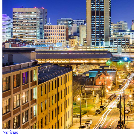
Notícias