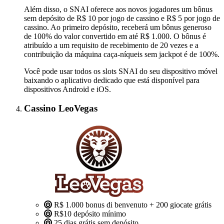
Além disso, o SNAI oferece aos novos jogadores um bônus
sem depósito de R$ 10 por jogo de cassino e R$ 5 por jogo de
cassino. Ao primeiro depósito, receberá um bônus generoso
de 100% do valor convertido em até R$ 1.000. O bônus é
atribuído a um requisito de recebimento de 20 vezes e a
contribuição da máquina caça-níqueis sem jackpot é de 100%.
Você pode usar todos os slots SNAI do seu dispositivo móvel
baixando o aplicativo dedicado que está disponível para
dispositivos Android e iOS.
Cassino LeoVegas
R$ 1.000
bonus di benvenuto + 200 giocate grátis
R$10
depósito mínimo
25 dias grátis sem depósito