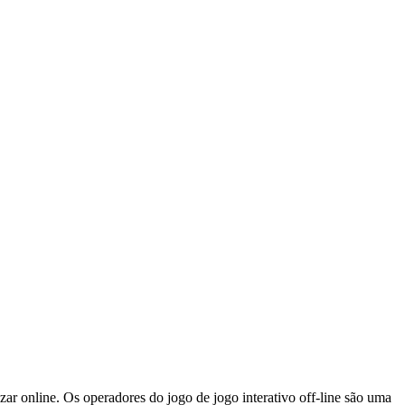
ar online. Os operadores do jogo de jogo interativo off-line são uma