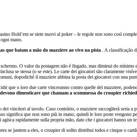
Casino Hold’em se siete nuovi al poker – le regole non sono così com
i ogni mano.
tas que batam a mão do mazziere ao vivo na pista
. A classificação
o schermo. O valor da postagem não é fisgado, mas diminui do mínimo
o, inclusa se stessa (o se este). Le carte dei giocatori são claramente visí
 comuni, dopodiché il mazziere abbina la posta dei giocatori con una punt
idir que o loro due carte vinceranno contro quelle del mazziere, podeno
 devono dimenticare que chamam a scommessa do croupier richied
ro dei vincitori al tavolo. Caso contrário, o mazziere raccoglierà seria 
. Isso significa que non sono più in mano, quindi le loro poste vengono 
 agisca rapidamente sulla propria mão, dato che i giocatori hanno un tem
se juntem a eles, o croupier di solito distribui todos e cinque o car