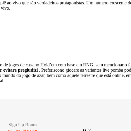
upiê ao vivo que são verdadeiros protagonistas. Um número crescente d
 vivo.
ção de jogos de cassino Hold’em com base em RNG, sem mencionar o fa
er evitare pregiudizi
. Preferiscono giocare as variantes live pomba pod
o mundo do jogo de azar, bem como aquele terrestre que está online, e
l .
Sign Up Bonus
9.7