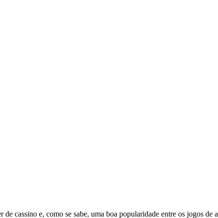
de cassino e, como se sabe, uma boa popularidade entre os jogos de az