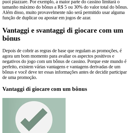
puoi piazzare. Por exemplo, a maior parte do cassino limitará o
tamanho máximo do bônus a R$ 5 ou 30% do valor total do bônus.
Além disso, muito provavelmente não será permitido usar alguma
função de duplicar ou apostar em jogos de azar.
Vantaggi e svantaggi di giocare com um
bônus
Depois de cobrir as regras de base que regulam as promoções, é
agora um bom momento para avaliar os aspectos positivos e
negativos do jogo com um bônus de cassino. Porque este mundo é
perfeito, existem várias vantagens e vantagens derivadas de um
bônus e você deve ter essas informações antes de decidir participar
de uma promoção.
Vantaggi di giocare com um bônus