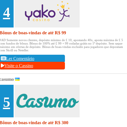
4
Bônus de boas-vindas de até R$ 99
#AD Somente novos clientes, depósito mínimo de £ 10, apostando 40x, aposta máxima de £ 5
com fundos de bônus.
Bônus de 100% até £ 99 + 99 rodadas grátis no 1º depósito.
Sem saque
máximo em ofertas de depósito.
Bônus de boas-vindas excluído para jogadores que depositam
com Skrill ou Neteller.
Ler Comentário
Visite o Cassino
casumo
5
Bônus de boas-vindas de até R$ 300