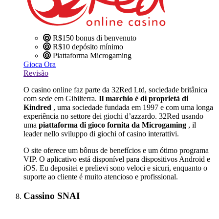
R$150
bonus di benvenuto
R$10
depósito mínimo
Piattaforma Microgaming
Gioca Ora
Revisão
O casino online faz parte da 32Red Ltd, sociedade britânica
com sede em Gibilterra.
Il marchio è di proprietà di
Kindred
, uma sociedade fundada em 1997 e com uma longa
experiência no settore dei giochi d’azzardo. 32Red usando
uma
piattaforma di gioco fornita da Microgaming
, il
leader nello sviluppo di giochi of casino interattivi.
O site oferece um bônus de benefícios e um ótimo programa
VIP. O aplicativo está disponível para dispositivos Android e
iOS. Eu depositei e prelievi sono veloci e sicuri, enquanto o
suporte ao cliente é muito atencioso e profissional.
Cassino SNAI