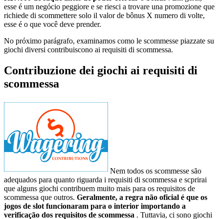
esse é um negócio peggiore e se riesci a trovare una promozione que
richiede di scommettere solo il valor de bônus X numero di volte,
esse é o que você deve prender.
No próximo parágrafo, examinamos como le scommesse piazzate su
giochi diversi contribuiscono ai requisiti di scommessa.
Contribuzione dei giochi ai requisiti di
scommessa
Nem todos os scommesse são
adequados para quanto riguarda i requisiti di scommessa e scprirai
que alguns giochi contribuem muito mais para os requisitos de
scommessa que outros.
Geralmente, a regra não oficial é que os
jogos de slot funcionaram para o interior importando a
verificação dos requisitos de scommessa
. Tuttavia, ci sono giochi