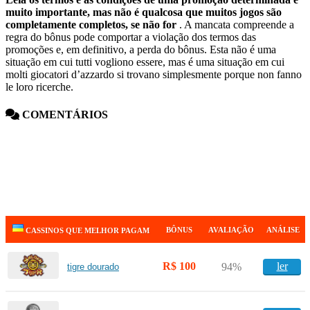
muito importante, mas não é qualcosa que muitos jogos são
completamente completos, se não for
. A mancata compreende a
regra do bônus pode comportar a violação dos termos das
promoções e, em definitivo, a perda do bônus. Esta não é uma
situação em cui tutti vogliono essere, mas é uma situação em cui
molti giocatori d’azzardo si trovano simplesmente porque non fanno
le loro ricerche.
COMENTÁRIOS
BÔNUS
AVALIAÇÃO
ANÁLISE
CASSINOS QUE MELHOR PAGAM
R$ 100
ler
94%
tigre dourado