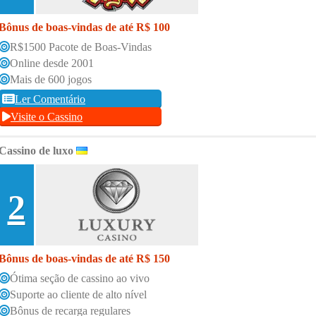
Bônus de boas-vindas de até R$ 100
R$1500 Pacote de Boas-Vindas
Online desde 2001
Mais de 600 jogos
Ler Comentário
Visite o Cassino
Cassino de luxo
2
Bônus de boas-vindas de até R$ 150
Ótima seção de cassino ao vivo
Suporte ao cliente de alto nível
Bônus de recarga regulares