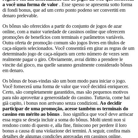
a você uma forma de valor
. Esse spesso se apresenta sotto forma
di fondi bonus, que ad um certo ponto podeno ser convertiti em
denaro prelevable.
Os bônus são oferecidos a partir do conjunto de jogos de azar
online, com a maior variedade de cassinos online que oferecem
promoções de benefícios com terminais e parâmetros variáveis.
Outra oferta de promoção comum são jogos livres em títulos de
caça-níqueis selecionados. Você consentirá em girar as regras de um
determinado jogo de caça-níqueis um certo número de vezes sem
realmente pagar o giro. Obviamente, avrai diritto a prendere le
vincite dal gioco, ma quelle saranno geralmente considerado bônus
em denaro.
Os bônus de boas-vindas são um bom modo para iniciar o jogo.
Você fornecerá uma forma de valor que você decidirá enriquecer.
Certo, são completamente garantidos, mas são pequenos motivos
para não aproveitar a generosidade do cassino. Tuttavia, come hai
già capito, i bonus non arrivano senza condizioni.
Ao decidir
participar de uma promoção, acesse também os terminais do
cassino em mérito ao bônus
. Isso significa que você deve arriscar
essa regra se deseja incluir a soma do bônus. Molti utenti non si
rendono conto di questo e, alla fine, finiscono per perdere il loro
bonus a causa di una violazione dei termini. A seguir, confira mais
detalhes de algumas condições aprovadas em cassinos online.