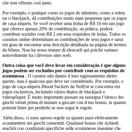
che non offrono così tanto.
Por exemplo, e pratique como os jogos de tabuleiro, como a roleta
ou o blackjack, dá contribuições muito mais pequenas que os jogos
de caça-níqueis. Se você receber uma bolsa de R$ 10 em um jogo
que oferece apenas 20% de contribuição, na prática, poderá
contribuir sozinho com R$ 2 em seus requisitos de bolsa. Todos os
cassinos online determinam as contribuições de seus jogos e sarai
em grau de encontrar uma descrição detalhada na página de termos
do bônus. Non ha senso tentare di elencarli qui poiché variano
notovelmente tra i diversos sites web.
Outra coisa que você deve levar em consideração é que alguns
jogos podem ser excluídos por contribuir com os requisitos de
scommessa
. O cassino não danno il loro ragionamento dietro
questo, mas é qualcosa que deve ser considerado. Por exemplo, o
jogo de caça-níqueis Blood Suckers da NetEnt se concentra em
jogos exclusivos, incluindo vários títulos de blackjack e
videopôquer. È muito importante passare na rassegna l’elenco dei
giochi vietati prima di iniziare a giocare con il tuo bonus, in quanto
potresti finire per perderlo se non segui le regole.
Além disso, ci sono spesso regole su quanto puoi efetivamente
scommettere nei giochi consentiti. Qualsiasi bonus che richiedi
reachrà con condizioni specifiche sulle scommesse massime che