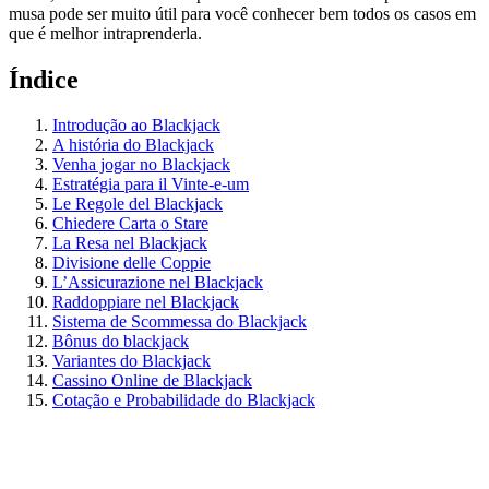
musa pode ser muito útil para você conhecer bem todos os casos em
que é melhor intraprenderla.
Índice
Introdução ao Blackjack
A história do Blackjack
Venha jogar no Blackjack
Estratégia para il Vinte-e-um
Le Regole del Blackjack
Chiedere Carta o Stare
La Resa nel Blackjack
Divisione delle Coppie
L’Assicurazione nel Blackjack
Raddoppiare nel Blackjack
Sistema de Scommessa do Blackjack
Bônus do blackjack
Variantes do Blackjack
Cassino Online de Blackjack
Cotação e Probabilidade do Blackjack