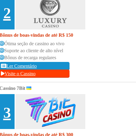
2
Bônus de boas-vindas de até R$ 150
Ótima seção de cassino ao vivo
Suporte ao cliente de alto nível
Bônus de recarga regulares
Ler Comentário
Visite o Cassino
Cassino 7Bit
3
Bônus de boas-vindas de até R$ 300