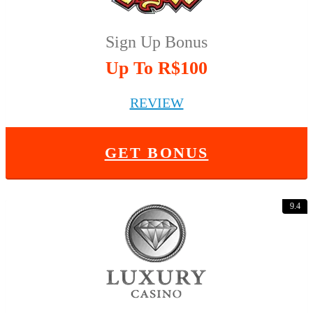
Sign Up Bonus
Up To R$100
REVIEW
GET BONUS
9.4