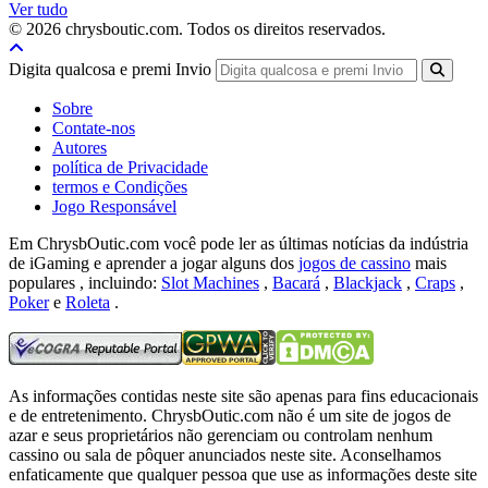
Ver tudo
© 2026 chrysboutic.com. Todos os direitos reservados.
Digita qualcosa e premi Invio
Sobre
Contate-nos
Autores
política de Privacidade
termos e Condições
Jogo Responsável
Em ChrysbOutic.com você pode ler as últimas notícias da indústria
de iGaming e aprender a jogar alguns dos
jogos de cassino
mais
populares , incluindo:
Slot Machines
,
Bacará
,
Blackjack
,
Craps
,
Poker
e
Roleta
.
As informações contidas neste site são apenas para fins educacionais
e de entretenimento.
ChrysbOutic.com não é um site de jogos de
azar e seus proprietários não gerenciam ou controlam nenhum
cassino ou sala de pôquer anunciados neste site.
Aconselhamos
enfaticamente que qualquer pessoa que use as informações deste site