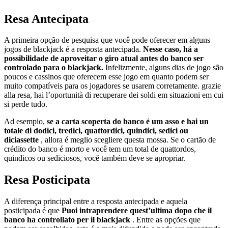
Resa Antecipata
A primeira opção de pesquisa que você pode oferecer em alguns
jogos de blackjack é a resposta antecipada.
Nesse caso, há a
possibilidade de aproveitar o giro atual antes do banco ser
controlado para o blackjack.
Infelizmente, alguns dias de jogo são
poucos e cassinos que oferecem esse jogo em quanto podem ser
muito compatíveis para os jogadores se usarem corretamente. grazie
alla resa, hai l’oportunità di recuperare dei soldi em situazioni em cui
si perde tudo.
Ad esempio,
se a carta scoperta do banco é um asso e hai un
totale di dodici, tredici, quattordici, quindici, sedici ou
diciassette
, allora é meglio scegliere questa mossa. Se o cartão de
crédito do banco é morto e você tem um total de quattordos,
quindicos ou sediciosos, você também deve se apropriar.
Resa Posticipata
A diferença principal entre a resposta antecipada e aquela
posticipada é que
Puoi intraprendere quest’ultima dopo che il
banco ha controllato per il blackjack
. Entre as opções que