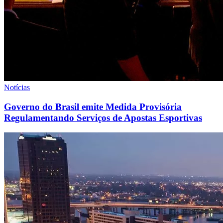
Notícias
Governo do Brasil emite Medida Provisória
Regulamentando Serviços de Apostas Esportivas