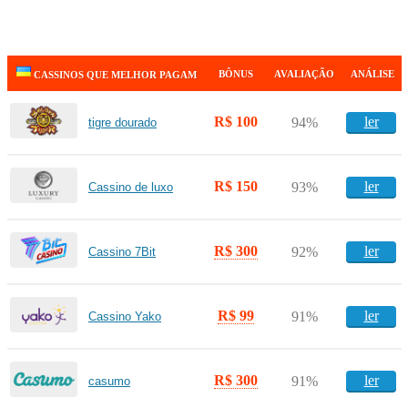
BÔNUS
AVALIAÇÃO
ANÁLISE
CASSINOS QUE MELHOR PAGAM
R$ 100
ler
94%
tigre dourado
R$ 150
ler
93%
Cassino de luxo
R$ 300
ler
92%
Cassino 7Bit
R$ 99
ler
91%
Cassino Yako
R$ 300
ler
91%
casumo