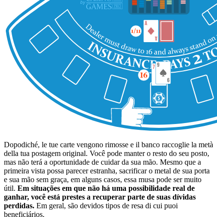
Dopodiché, le tue carte vengono rimosse e il banco raccoglie la metà
della tua postagem original. Você pode manter o resto do seu posto,
mas não terá a oportunidade de cuidar da sua mão. Mesmo que a
primeira vista possa parecer estranha, sacrificar o metal de sua porta
e sua mão sem graça, em alguns casos, essa musa pode ser muito
útil.
Em situações em que não há uma possibilidade real de
ganhar, você está prestes a recuperar parte de suas dívidas
perdidas.
Em geral, são devidos tipos de resa di cui puoi
beneficiários.