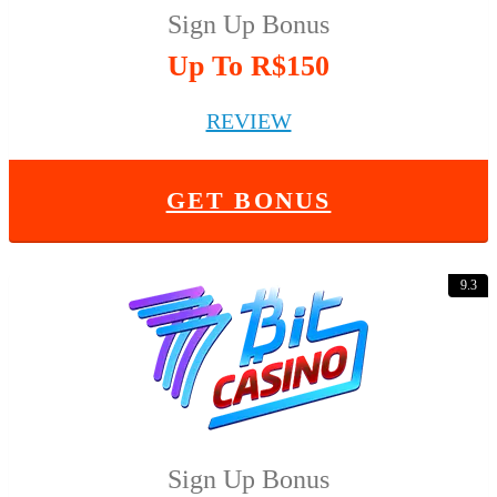
Sign Up Bonus
Up To R$150
REVIEW
GET BONUS
9.3
Sign Up Bonus