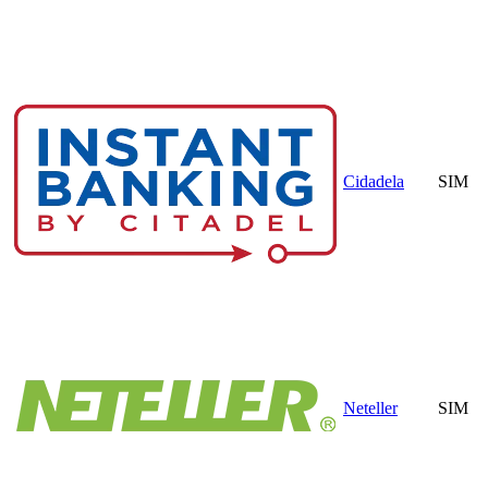
Cidadela
SIM
Neteller
SIM