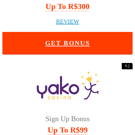
Up To R$300
REVIEW
GET BONUS
9.2
Sign Up Bonus
Up To R$99