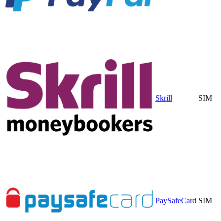
Skrill
SIM
PaySafeCard
SIM