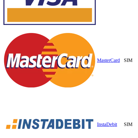
MasterCard
SIM
InstaDebit
SIM