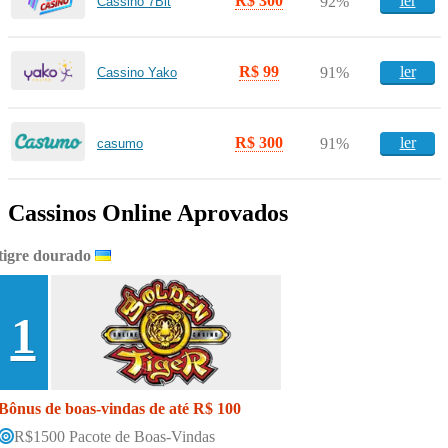
R$ 300
ler
92%
Cassino 7Bit
R$ 99
ler
91%
Cassino Yako
R$ 300
ler
91%
casumo
Cassinos Online Aprovados
tigre dourado
1
Bônus de boas-vindas de até R$ 100
R$1500 Pacote de Boas-Vindas