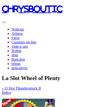
chrysboutic
Notícias
Artigos
jogos
Cassinos on-line
vinte-e-um
Roleta
slots
Bancário
bônus
aplicativos
La Slot Wheel of Plenty
« O Slot Thunderstruck II
Índice