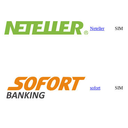
Neteller
SIM
sofort
SIM