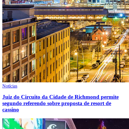
Notícias
Juiz do Circuito da Cidade de Richmond permite
segundo referendo sobre proposta de resort de
cassino