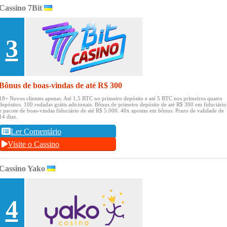
Cassino 7Bit
3
Bônus de boas-vindas de até R$ 300
18+ Novos clientes apenas.
Até 1,5 BTC no primeiro depósito e até 5 BTC nos primeiros quatro
depósitos.
100 rodadas grátis adicionais.
Bônus de primeiro depósito de até R$ 300 em fiduciário
e pacote de boas-vindas fiduciário de até R$ 5.000.
40x apostas em bônus.
Prazo de validade de
14 dias.
Ler Comentário
Visite o Cassino
Cassino Yako
4