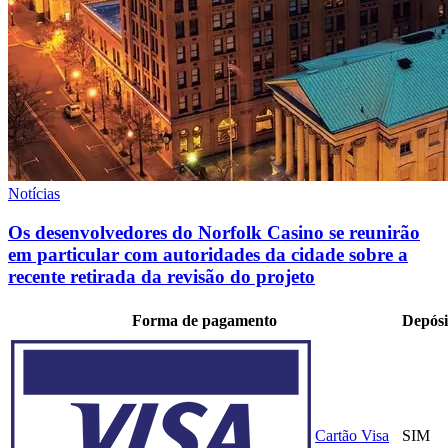
Notícias
Os desenvolvedores do Norfolk Casino se reunirão
em particular com autoridades da cidade sobre a
recente retirada da revisão do projeto
Forma de pagamento
Depósi
Cartão Visa
SIM