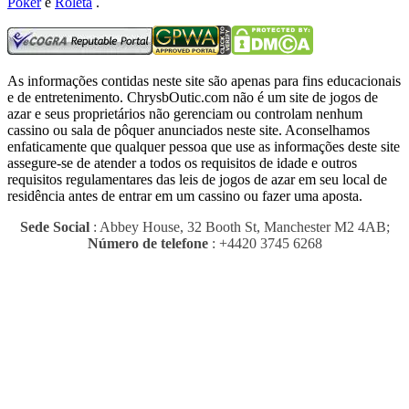
Poker
e
Roleta
.
As informações contidas neste site são apenas para fins educacionais
e de entretenimento.
ChrysbOutic.com não é um site de jogos de
azar e seus proprietários não gerenciam ou controlam nenhum
cassino ou sala de pôquer anunciados neste site.
Aconselhamos
enfaticamente que qualquer pessoa que use as informações deste site
assegure-se de atender a todos os requisitos de idade e outros
requisitos regulamentares das leis de jogos de azar em seu local de
residência antes de entrar em um cassino ou fazer uma aposta.
Sede Social
: Abbey House, 32 Booth St, Manchester M2 4AB;
Número de telefone
: +4420 3745 6268