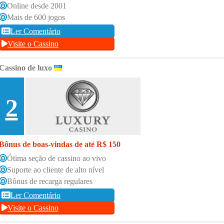
Online desde 2001
Mais de 600 jogos
Ler Comentário
Visite o Cassino
Cassino de luxo
2
Bônus de boas-vindas de até R$ 150
Ótima seção de cassino ao vivo
Suporte ao cliente de alto nível
Bônus de recarga regulares
Ler Comentário
Visite o Cassino