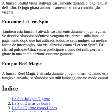
A função Shifta! viene atativata casualmente durante o jogo regular
della slot. O jogo girará automaticamente em uma combinação
vicente.
Funzione Let ‘em Spin
Também esta função é ativada casualmente durante o jogo regular.
Se devidos símbolos idênticos vengono visualizzati sulla linha de
pagamento dopo que hai utilizado todos os seus nudges, na melhor
forma de informação, são visualizados como “Let ‘em Spin”. Fa’
clic sul pulsante Gira, senza posticipare alcuno dei rulli, per farli
girare in una combinazione vincente garantita.
Função Reel Magic
A função Reel Magic é ativada durante o jogo normal. Quando esta
função é ativada, os símbolos sui rulli lampeggiano no modo casual.
Índice
La Slot Jackpot Gigante
La Slot Damas de honra
La Slot Quente como Hades