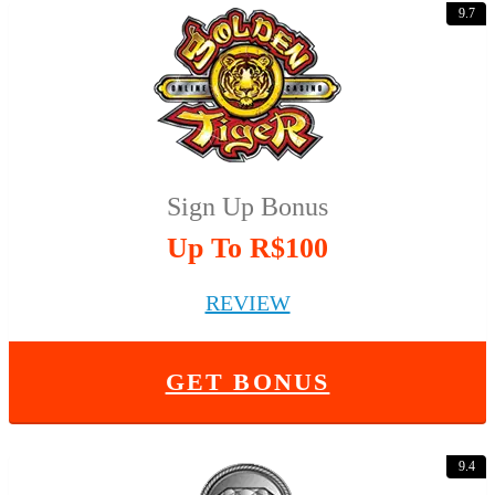
9.7
Sign Up Bonus
Up To R$100
REVIEW
GET BONUS
9.4