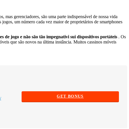
s, mas gerenciadores, são uma parte indispensável de nossa vida
 dos jogos, um número cada vez maior de proprietários de smartphones
es de jogo e não são tão impegnativi sui dispositivos portáteis
. Os
óveis que são novos na última instância. Muitos cassinos móveis
GET BONUS
W