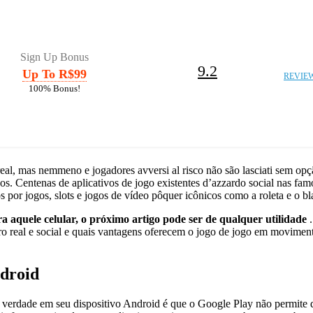
Sign Up Bonus
9.2
Up To R$99
REVIE
100% Bonus!
eal, mas nemmeno e jogadores avversi al risco não são lasciati sem opç
os. Centenas de aplicativos de jogo existentes d’azzardo social nas fa
s por jogos, slots e jogos de vídeo pôquer icônicos como a roleta e o bl
ra aquele celular, o próximo artigo pode ser de qualquer utilidade
eiro real e social e quais vantagens oferecem o jogo de jogo em movime
ndroid
verdade em seu dispositivo Android é que o Google Play não permite qu