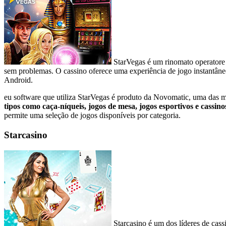
StarVegas é um rinomato operatore 
sem problemas. O cassino oferece uma experiência de jogo instantâneo
Android.
eu software que utiliza StarVegas é produto da Novomatic, uma das 
tipos como caça-níqueis, jogos de mesa, jogos esportivos e cassino
permite uma seleção de jogos disponíveis por categoria.
Starcasino
Starcasino é um dos líderes de cass