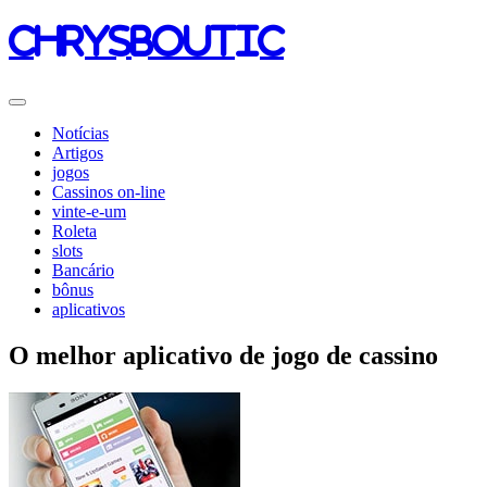
chrysboutic
Notícias
Artigos
jogos
Cassinos on-line
vinte-e-um
Roleta
slots
Bancário
bônus
aplicativos
O melhor aplicativo de jogo de cassino