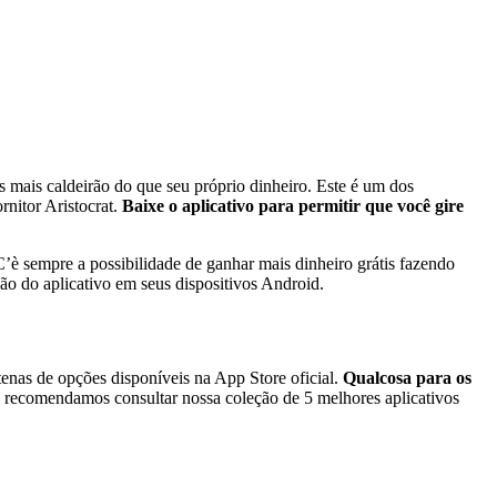
s mais caldeirão do que seu próprio dinheiro. Este é um dos
rnitor Aristocrat.
Baixe o aplicativo para permitir que você gire
 C’è sempre a possibilidade de ganhar mais dinheiro grátis fazendo
ão do aplicativo em seus dispositivos Android.
enas de opções disponíveis na App Store oficial.
Qualcosa para os
l, recomendamos consultar nossa coleção de 5 melhores aplicativos