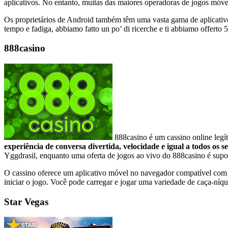
aplicativos. No entanto, muitas das maiores operadoras de jogos móve
Os proprietários de Android também têm uma vasta gama de aplicativos
tempo e fadiga, abbiamo fatto un po’ di ricerche e ti abbiamo offerto 
888casino
888casino é um cassino online legí
experiência de conversa divertida, velocidade e igual a todos os se
Yggdrasil, enquanto uma oferta de jogos ao vivo do 888casino é supor
O cassino oferece um aplicativo móvel no navegador compatível com um
iniciar o jogo. Você pode carregar e jogar uma variedade de caça-níq
Star Vegas