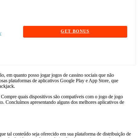
GET BONUS
W
ão, em quanto posso jogar jogos de cassino sociais que não
mosas plataformas de aplicativos Google Play e App Store, que
ackjack.
. Compre quais dispositivos são compatíveis com o jogo de jogo
nto. Concluímos apresentando alguns dos melhores aplicativos de
e tal conteúdo seja oferecido em sua plataforma de distribuição de