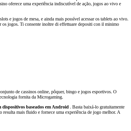
asino oferece uma experiência indiscutível de ação, jogos ao vivo e
ots e jogos de mesa, e ainda mais possível acessar os tablets ao vivo.
os jogos. Ti consente inoltre di effettuare depositi con il minimo
junto de cassinos online, pôquer, bingo e jogos esportivos. O
 tecnologia fornita da Microgaming.
om dispositivos baseados em Android
. Basta baixá-lo gratuitamente
 resulta mais fluido e fornece uma experiência de jogo melhor. A