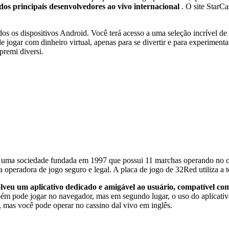
 dos principais desenvolvedores ao vivo internacional
. O site StarC
 os dispositivos Android. Você terá acesso a uma seleção incrível de sl
jogar com dinheiro virtual, apenas para se divertir e para experimentar 
 premi diversi.
uma sociedade fundada em 1997 que possui 11 marchas operando no con
a operadora de jogo seguro e legal. A placa de jogo de 32Red utiliza a
olveu um aplicativo dedicado e amigável ao usuário, compatível c
ém pode jogar no navegador, mas em segundo lugar, o uso do aplicativo
a, mas você pode operar no cassino dal vivo em inglês.