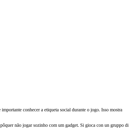
 importante conhecer a etiqueta social durante o jogo. Isso mostra
 o pôquer não jogar sozinho com um gadget. Si gioca con un gruppo di