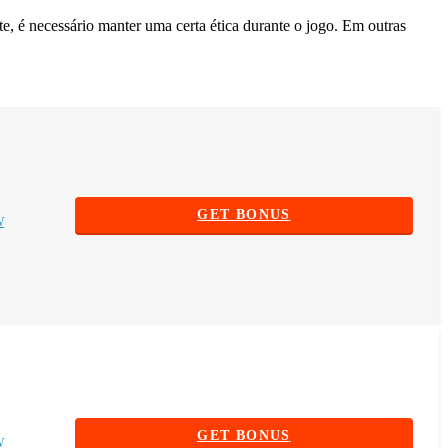
te, é necessário manter uma certa ética durante o jogo. Em outras
GET BONUS
W
GET BONUS
W