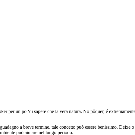
oker per un po ‘di sapere che la vera natura. No pôquer, é extremamente
ara guadagno a breve termine, tale concetto può essere benissimo. Deixe
mbiente può aiutare nel lungo periodo.