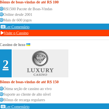
Bônus de boas-vindas de até R$ 100
R$1500 Pacote de Boas-Vindas
Online desde 2001
Mais de 600 jogos
Ler Comentário
Visite o Cassino
Cassino de luxo
2
Bônus de boas-vindas de até R$ 150
Ótima seção de cassino ao vivo
Suporte ao cliente de alto nível
Bônus de recarga regulares
Ler Comentário