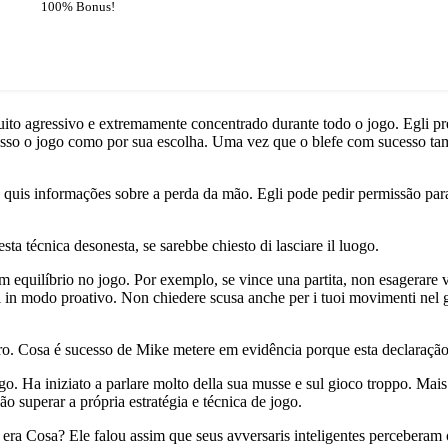
100% Bonus!
to agressivo e extremamente concentrado durante todo o jogo. Egli prend
so o jogo como por sua escolha. Uma vez que o blefe com sucesso tam
 quis informações sobre a perda da mão. Egli pode pedir permissão par
sta técnica desonesta, se sarebbe chiesto di lasciare il luogo.
quilíbrio no jogo. Por exemplo, se vince una partita, non esagerare va
ari in modo proativo. Non chiedere scusa anche per i tuoi movimenti nel
ro. Cosa é sucesso de Mike metere em evidência porque esta declaração é
Ha iniziato a parlare molto della sua musse e sul gioco troppo. Mais
 superar a própria estratégia e técnica de jogo.
 era Cosa? Ele falou assim que seus avversaris inteligentes perceberam 