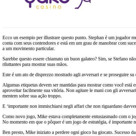
Ecco un esempio per illustrare questo punto. Stephan é um jogador mui
conta com seus contendores e está em um grau de manobrar com suces
a um movimento particular.
Sarebbe questo essere chiamato un buon galateo? Sim, se Stefano não
riluttantes para mostrar suas mãos.
Este é um ato de disprezzo mostrado agli avversari e se proseguire su e
Algumas etiquetas devem ser mantidas para mostrar como você está em e
aproveitar facilmente sua vitória. Non agitare le mani con gli avvers
mentem sobre sua ação troppo.
E ‘importante non immischiarsi negli affari che non riguardano davve
Como novo jogo, Mike estava completamente entusiasmado com o jogo. 
No momento em que o pôquer é um jogo de estratégia, é importante não
Ben presto, Mike iniziato a perdere ogni gioco ha giocato. Sucesso da