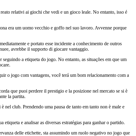
ato relativi ai giochi che vedi e un gioco leale. No entanto, isso é
rsona era um uomo vecchio e goffo nel suo lavoro. Avvenne porque
imediatamente e portato esse incidente a conhecimento de outros
uee, avrebbe il supporto di giocare vantaggio.
ver seguindo a etiqueta do jogo. No entanto, as situações em que um
ocare.
seguir o jogo com vantagens, você terá um bom relacionamento com a
rda que puoi perdere il prestigio e la posizione nel mercato se si è
nte la partita.
si è nel club. Prendendo uma pausa de tanto em tanto non è male e
iqueta e analisar as diversas estratégias para ganhar o partido.
rvanza delle etichette, sta assumindo um ruolo negativo no jogo que