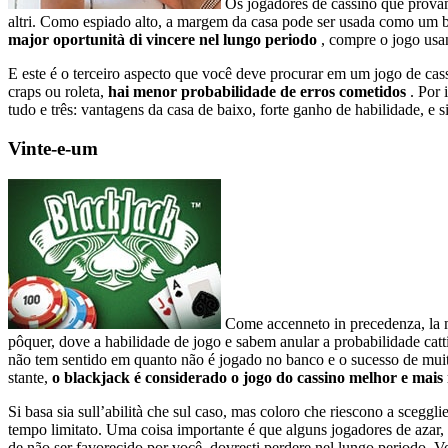
Os jogadores de cassino que provam
altri. Como espiado alto, a margem da casa pode ser usada como um 
major oportunità di vincere nel lungo periodo
, compre o jogo usa
E este é o terceiro aspecto que você deve procurar em um jogo de cass
craps ou roleta,
hai menor probabilidade de erros cometidos
. Por
tudo e três: vantagens da casa de baixo, forte ganho de habilidade, e 
Vinte-e-um
Come accenneto in precedenza, la ma
pôquer, dove a habilidade de jogo e sabem anular a probabilidade catti
não tem sentido em quanto não é jogado no banco e o sucesso de muitos 
stante,
o blackjack é considerado o jogo do cassino melhor e mais 
Si basa sia sull’abilità che sul caso, mas coloro che riescono a scegg
tempo limitato. Uma coisa importante é que alguns jogadores de azar, t
de não ser favorecido por você, dovresti perdere nel lungo periodo.