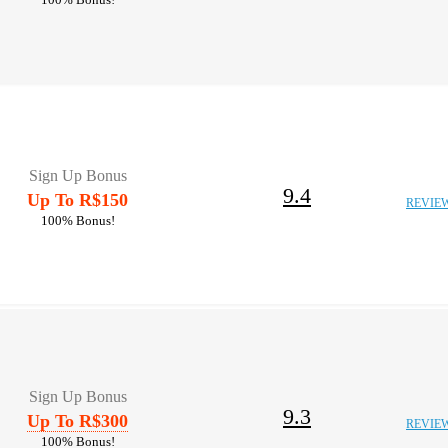
Sign Up Bonus
9.4
Up To R$150
REVIE
100% Bonus!
Sign Up Bonus
9.3
Up To R$300
REVIE
100% Bonus!