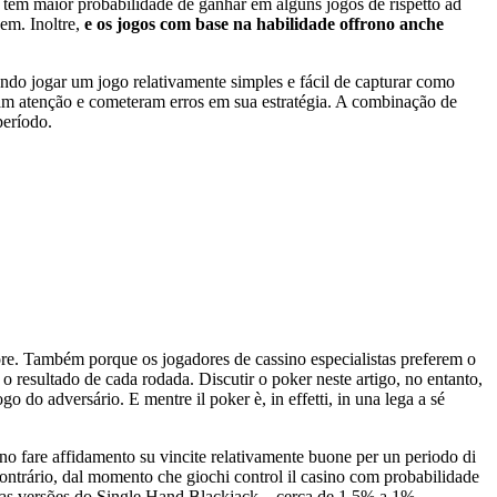
êm maior probabilidade de ganhar em alguns jogos de rispetto ad
em. Inoltre,
e os jogos com base na habilidade offrono anche
uando jogar um jogo relativamente simples e fácil de capturar como
aram atenção e cometeram erros em sua estratégia. A combinação de
período.
ore. Também porque os jogadores de cassino especialistas preferem o
o resultado de cada rodada. Discutir o poker neste artigo, no entanto,
 do adversário. E mentre il poker è, in effetti, in una lega a sé
eno fare affidamento su vincite relativamente buone per un periodo di
contrário, dal momento che giochi control il casino com probabilidade
 das versões do Single Hand Blackjack – cerca de 1,5% a 1%.