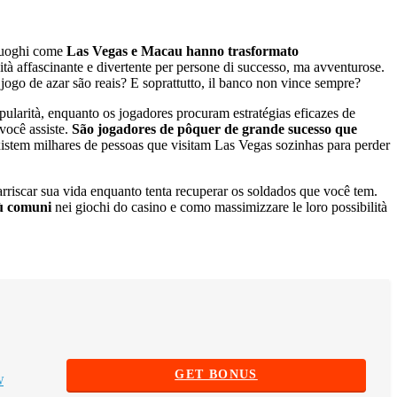
 luoghi come
Las Vegas e Macau hanno trasformato
tività affascinante e divertente per persone di successo, ma avventurose.
ogo de azar são reais? E soprattutto, il banco non vince sempre?
pularità, enquanto os jogadores procuram estratégias eficazes de
 você assiste.
São jogadores de pôquer de grande sucesso que
istem milhares de pessoas que visitam Las Vegas sozinhas para perder
 arriscar sua vida enquanto tenta recuperar os soldados que você tem.
più comuni
nei giochi do casino e como massimizzare le loro possibilità
GET BONUS
W