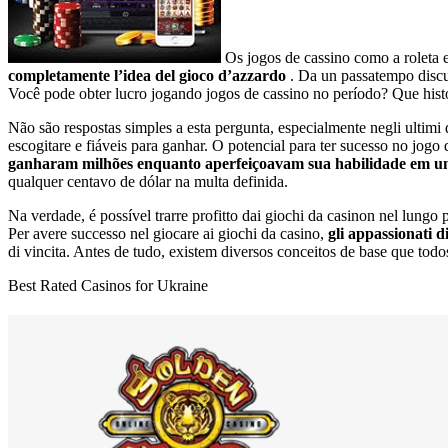
Os jogos de cassino como a roleta e
completamente l’idea del gioco d’azzardo
. Da un passatempo discuti
Você pode obter lucro jogando jogos de cassino no período? Que histó
Não são respostas simples a esta pergunta, especialmente negli ultimi
escogitare e fiáveis ​​​​para ganhar. O potencial para ter sucesso no jo
ganharam milhões enquanto aperfeiçoavam sua habilidade em 
qualquer centavo de dólar na multa definida.
Na verdade, é possível trarre profitto dai giochi da casinon nel lungo
Per avere successo nel giocare ai giochi da casino,
gli appassionati 
di vincita. Antes de tudo, existem diversos conceitos de base que tod
Best Rated Casinos for Ukraine