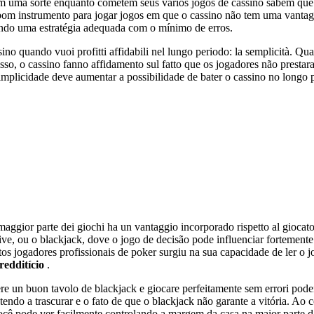
 uma sorte enquanto cometem seus vários jogos de cassino sabem que t
bom instrumento para jogar jogos em que o cassino não tem uma vantag
ndo uma estratégia adequada com o mínimo de erros.
ino quando vuoi profitti affidabili nel lungo periodo: la semplicità. Q
 isso, o cassino fanno affidamento sul fatto que os jogadores não prest
simplicidade deve aumentar a possibilidade de bater o cassino no longo 
ggior parte dei giochi ha un vantaggio incorporado rispetto al giocat
ve, ou o blackjack, dove o jogo de decisão pode influenciar fortemente 
jogadores profissionais de poker surgiu na sua capacidade de ler o jogo
redditício
.
liere un buon tavolo de blackjack e giocare perfeitamente sem errori pod
endo a trascurar e o fato de que o blackjack não garante a vitória. Ao 
 Você pode ver facilmente controlando a margem da casa na maior parte