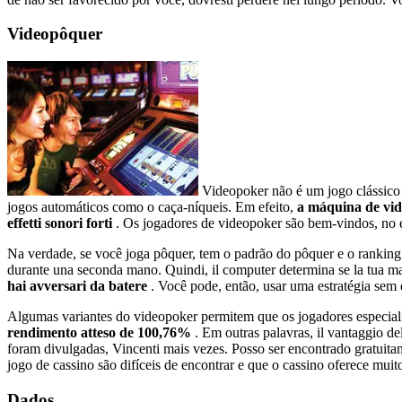
Videopôquer
Videopoker não é um jogo clássico d
jogos automáticos como o caça-níqueis. Em efeito,
a máquina de vide
effetti sonori forti
. Os jogadores de videopoker são bem-vindos, no 
Na verdade, se você joga pôquer, tem o padrão do pôquer e o ranking da
durante una seconda mano. Quindi, il computer determina se la tua m
hai avversari da batere
. Você pode, então, usar uma estratégia sem
Algumas variantes do videopoker permitem que os jogadores especia
rendimento atteso de 100,76%
. Em outras palavras, il vantaggio de
foram divulgadas, Vincenti mais vezes. Posso ser encontrado gratuita
jogo de cassino são difíceis de encontrar e que o cassino oferece muit
Dados