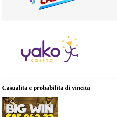
Casualità e probabilità di vincità