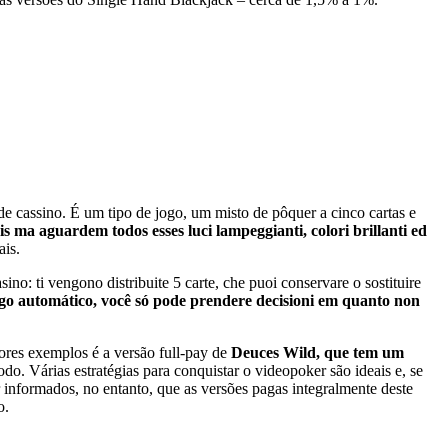
e cassino. É um tipo de jogo, um misto de pôquer a cinco cartas e
 ma aguardem todos esses luci lampeggianti, colori brillanti ed
ais.
no: ti vengono distribuite 5 carte, che puoi conservare o sostituire
go automático, você só pode prendere decisioni em quanto non
res exemplos é a versão full-pay de
Deuces Wild, que tem um
iodo. Várias estratégias para conquistar o videopoker são ideais e, se
 informados, no entanto, que as versões pagas integralmente deste
o.