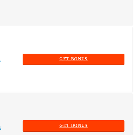
GET BONUS
W
GET BONUS
W