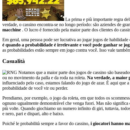
La prima e più importante regra del
verdade, o cassino encontra-se no longo período: são aziendes de gran
macchine
. O lucro é fornecido pela maior parte dos clientes do cas
Em geral, uma pessoa pode ser lucrativa ao jogar jogos de habilidade c
é quando a probabilidade é irrelevante e você pode ganhar se jo
as probabilidades estão sempre em jogo contra você. Isso vale també
Casualità
Notamos que a maior parte dos jogos de cassino são baseados 
ou no movimento da palla e da roda na roleta.
Na verdade, a maior p
influenciado pelo caso, estamos falando do jogo de azar. É aqui que a
probabilidade de você vir ou perder.
Prendiamo, por exemplo, o jogo da roleta, em que todos os scommessa
ognuno ugualmente demonstrável che venga fuori. Mas não significa q
più volte. Quando giochiamo un numero infinito di giri, tuttavia, to
e nero, pari e dispari, alto e baixo.
Poiché le probabilità sempre a favor do cassino,
i giocatori hanno ma