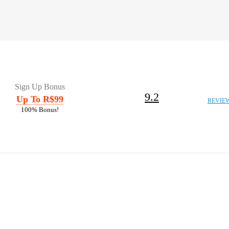
Sign Up Bonus
9.2
Up To R$99
REVIE
100% Bonus!