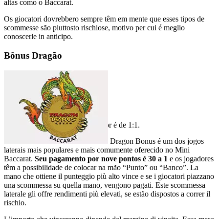
altas como o Baccarat.
Os giocatori dovrebbero sempre têm em mente que esses tipos de
scommesse são piuttosto rischiose, motivo per cui é meglio
conoscerle in anticipo.
Bônus Dragão
A aposta do jogador
O pagamento da aposta do jogador é de 1:1.
Dragon Bonus é um dos jogos
laterais mais populares e mais comumente oferecido no Mini
Baccarat.
Seu pagamento por nove pontos é 30 a 1
e os jogadores
têm a possibilidade de colocar na mão “Punto” ou “Banco”. La
mano che ottiene il punteggio più alto vince e se i giocatori piazzano
una scommessa su quella mano, vengono pagati. Este scommessa
laterale gli offre rendimenti più elevati, se estão dispostos a correr il
rischio.