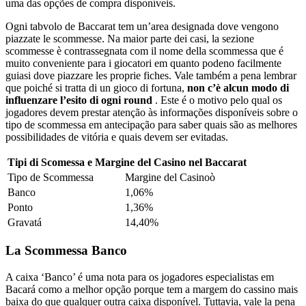
uma das opções de compra disponíveis.
Ogni tabvolo de Baccarat tem un’area designada dove vengono
piazzate le scommesse. Na maior parte dei casi, la sezione
scommesse è contrassegnata com il nome della scommessa que é
muito conveniente para i giocatori em quanto podeno facilmente
guiasi dove piazzare les proprie fiches. Vale também a pena lembrar
que poiché si tratta di un gioco di fortuna,
non c’è alcun modo di
influenzare l’esito di ogni round
. Este é o motivo pelo qual os
jogadores devem prestar atenção às informações disponíveis sobre o
tipo de scommessa em antecipação para saber quais são as melhores
possibilidades de vitória e quais devem ser evitadas.
Tipi di Scomessa e Margine del Casino nel Baccarat
Tipo de Scommessa
Margine del Casinoò
Banco
1,06%
Ponto
1,36%
Gravatá
14,40%
La Scommessa Banco
A caixa ‘Banco’ é uma nota para os jogadores especialistas em
Bacará como a melhor opção porque tem a margem do cassino mais
baixa do que qualquer outra caixa disponível. Tuttavia, vale la pena