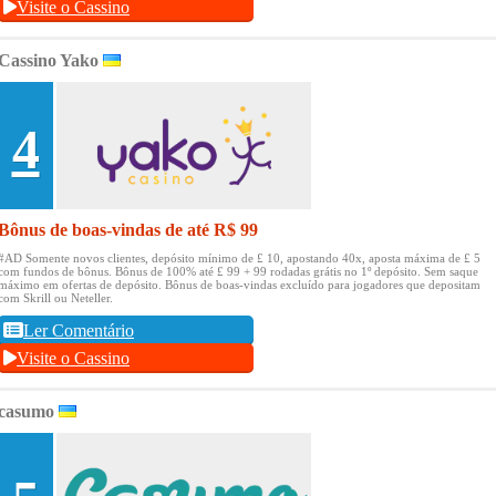
Visite o Cassino
Cassino Yako
4
Bônus de boas-vindas de até R$ 99
#AD Somente novos clientes, depósito mínimo de £ 10, apostando 40x, aposta máxima de £ 5
com fundos de bônus.
Bônus de 100% até £ 99 + 99 rodadas grátis no 1º depósito.
Sem saque
máximo em ofertas de depósito.
Bônus de boas-vindas excluído para jogadores que depositam
com Skrill ou Neteller.
Ler Comentário
Visite o Cassino
casumo