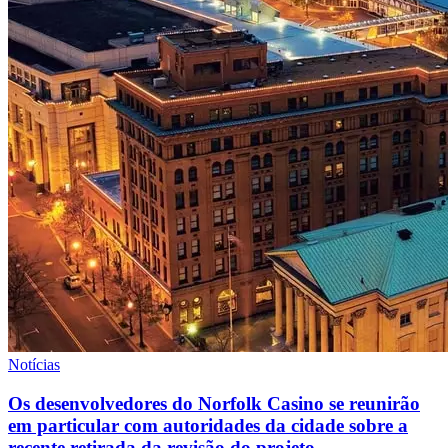
Notícias
Os desenvolvedores do Norfolk Casino se reunirão
em particular com autoridades da cidade sobre a
recente retirada da revisão do projeto