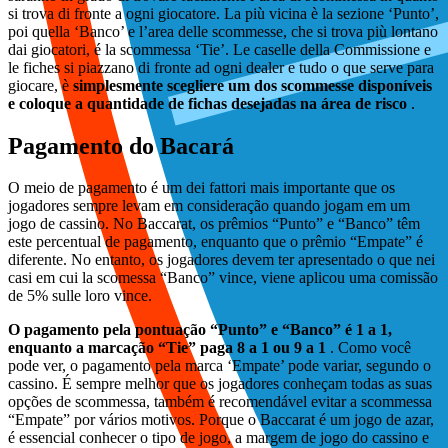
si trova di fronte a ogni giocatore. La più vicina è la sezione ‘Punto’,
poi quella ‘Banco’ e l’area delle scommesse, che si trova più lontano
dai giocatori, é la scommessa ‘Tie’. Le caselle della Commissione e
le fiches si piazzano di fronte ad ogni dealer e tudo o que serve para
giocare, è
simplesmente scegliere um dos scommesse disponíveis
e coloque a quantidade de fichas desejadas na área de risco
.
Pagamento do Bacará
O meio de pagamento é um dei fattori mais importante que os
jogadores sempre levam em consideração quando jogam em um
jogo de cassino. No Baccarat, os prêmios “Punto” e “Banco” têm
este percentual de pagamento, enquanto que o prêmio “Empate” é
diferente. No entanto, os jogadores devem ter apresentado o que nei
casi em cui la scomessa “Banco” vince, viene aplicou uma comissão
de 5% sulle loro vince.
O pagamento pela pontuação “Punto” e “Banco” é 1 a 1,
enquanto a marcação “Tie” paga 8 a 1 ou 9 a 1
. Como você
pode ver, o pagamento pela marca ‘Empate’ pode variar, segundo o
cassino. É sempre melhor que os jogadores conheçam todas as suas
opções de scommessa, também é recomendável evitar a scommessa
“Empate” por vários motivos. Porque o Baccarat é um jogo de azar,
é essencial conhecer o tipo de jogo, a margem de jogo do cassino e