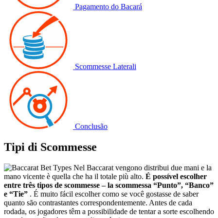
Pagamento do Bacará
Scommesse Laterali
Conclusão
Tipi di Scommesse
Nel Baccarat vengono distribui due mani e la
mano vicente è quella che ha il totale più alto.
É possível escolher
entre três tipos de scommesse – la scommessa “Punto”, “Banco”
e “Tie”
. É muito fácil escolher como se você gostasse de saber
quanto são contrastantes correspondentemente. Antes de cada
rodada, os jogadores têm a possibilidade de tentar a sorte escolhendo