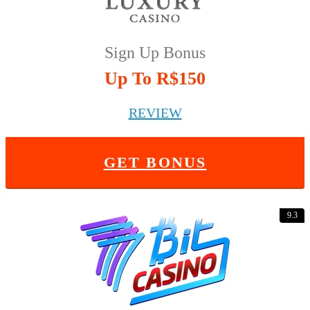
Sign Up Bonus
Up To R$150
REVIEW
GET BONUS
9.3