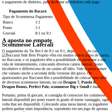
o pagamento de dinheiro, para desfrutar ao máximo cada jogo.
Pagamento do Bacará
Tipo de Scommessa
Pagamento
Banco
1:1
Ponto
1:1
Gravatá
8:1 ou 9:1
A aposta no empate
Scommesse Laterali
O pagamento da Tie Bet é de 8:1 ou 9:1, dependendo do cassino.
Proprio vêm em muitos outros jogos de cartas,
no Baccarat, e os jogadores têm a possibilidade de aumentar a sua
vida de intratenimento, colocando diversos cantos laterais. Sono
facoltative e differiscono de un casino all’altro. Vale la pena notare
che variano anche a seconda della versione del gioco. Os
apaixonados por Baccarat têm a possibilidade de colocar uma série
de diversos scommesse laterais, tra cui
Dragon 7, Panda 8,
Dragon Bonus, Perfect Pair, scommesse Big e Small
e mais.
Portanto, prima di giocare, si consiglia di conoscere les commesse
laterali disponibili per poter essere in grado di trarne vantaggio, ogni
volta that are disponibili. Colocando uma mesa lateral, os jogadores
podem ganhar mais importância, soprattutto em um jogo de apostas