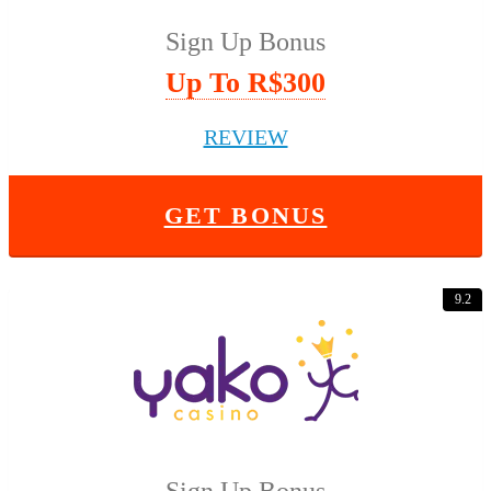
Sign Up Bonus
Up To R$300
REVIEW
GET BONUS
9.2
Sign Up Bonus