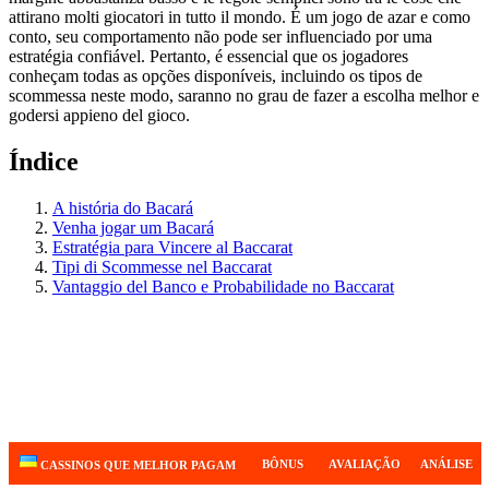
attirano molti giocatori in tutto il mondo. É um jogo de azar e como
conto, seu comportamento não pode ser influenciado por uma
estratégia confiável. Pertanto, é essencial que os jogadores
conheçam todas as opções disponíveis, incluindo os tipos de
scommessa neste modo, saranno no grau de fazer a escolha melhor e
godersi appieno del gioco.
Índice
A história do Bacará
Venha jogar um Bacará
Estratégia para Vincere al Baccarat
Tipi di Scommesse nel Baccarat
Vantaggio del Banco e Probabilidade no Baccarat
BÔNUS
AVALIAÇÃO
ANÁLISE
CASSINOS QUE MELHOR PAGAM