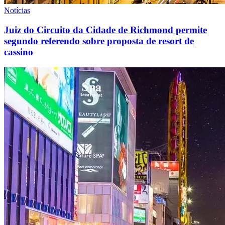
Notícias
Juiz do Circuito da Cidade de Richmond permite
segundo referendo sobre proposta de resort de
cassino