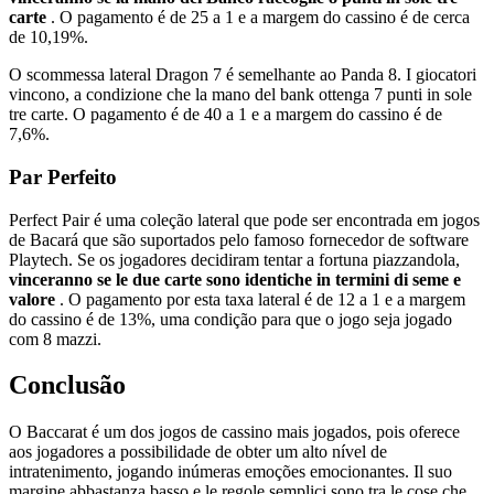
carte
. O pagamento é de 25 a 1 e a margem do cassino é de cerca
de 10,19%.
O scommessa lateral Dragon 7 é semelhante ao Panda 8. I giocatori
vincono, a condizione che la mano del bank ottenga 7 punti in sole
tre carte. O pagamento é de 40 a 1 e a margem do cassino é de
7,6%.
Par Perfeito
Perfect Pair é uma coleção lateral que pode ser encontrada em jogos
de Bacará que são suportados pelo famoso fornecedor de software
Playtech. Se os jogadores decidiram tentar a fortuna piazzandola,
vinceranno se le due carte sono identiche in termini di seme e
valore
. O pagamento por esta taxa lateral é de 12 a 1 e a margem
do cassino é de 13%, uma condição para que o jogo seja jogado
com 8 mazzi.
Conclusão
O Baccarat é um dos jogos de cassino mais jogados, pois oferece
aos jogadores a possibilidade de obter um alto nível de
intratenimento, jogando inúmeras emoções emocionantes. Il suo
margine abbastanza basso e le regole semplici sono tra le cose che