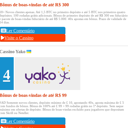
Bônus de boas-vindas de até R$ 300
18+ Novos clientes apenas.
Até 1,5 BTC no primeiro depósito e até 5 BTC nos primeiros quatro
depósitos.
100 rodadas grátis adicionais.
Bônus de primeiro depósito de até R$ 300 em fiduciário
e pacote de boas-vindas fiduciário de até R$ 5.000.
40x apostas em bônus.
Prazo de validade de
14 dias.
Ler Comentário
Visite o Cassino
Cassino Yako
4
Bônus de boas-vindas de até R$ 99
#AD Somente novos clientes, depósito mínimo de £ 10, apostando 40x, aposta máxima de £ 5
com fundos de bônus.
Bônus de 100% até £ 99 + 99 rodadas grátis no 1º depósito.
Sem saque
máximo em ofertas de depósito.
Bônus de boas-vindas excluído para jogadores que depositam
com Skrill ou Neteller.
Ler Comentário