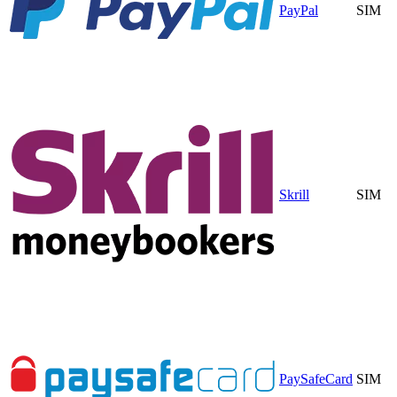
PayPal
SIM
Skrill
SIM
PaySafeCard
SIM