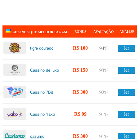
BÔNUS
AVALIAÇÃO
ANÁLISE
CASSINOS QUE MELHOR PAGAM
R$ 100
ler
94%
tigre dourado
R$ 150
ler
93%
Cassino de luxo
R$ 300
ler
92%
Cassino 7Bit
R$ 99
ler
91%
Cassino Yako
R$ 300
ler
91%
casumo