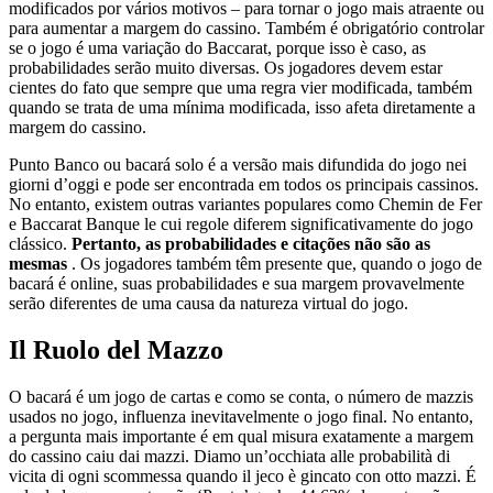
modificados por vários motivos – para tornar o jogo mais atraente ou
para aumentar a margem do cassino. Também é obrigatório controlar
se o jogo é uma variação do Baccarat, porque isso è caso, as
probabilidades serão muito diversas. Os jogadores devem estar
cientes do fato que sempre que uma regra vier modificada, também
quando se trata de uma mínima modificada, isso afeta diretamente a
margem do cassino.
Punto Banco ou bacará solo é a versão mais difundida do jogo nei
giorni d’oggi e pode ser encontrada em todos os principais cassinos.
No entanto, existem outras variantes populares como Chemin de Fer
e Baccarat Banque le cui regole diferem significativamente do jogo
clássico.
Pertanto, as probabilidades e citações não são as
mesmas
. Os jogadores também têm presente que, quando o jogo de
bacará é online, suas probabilidades e sua margem provavelmente
serão diferentes de uma causa da natureza virtual do jogo.
Il Ruolo del Mazzo
O bacará é um jogo de cartas e como se conta, o número de mazzis
usados ​​no jogo, influenza inevitavelmente o jogo final. No entanto,
a pergunta mais importante é em qual misura exatamente a margem
do cassino caiu dai mazzi. Diamo un’occhiata alle probabilità di
vicita di ogni scommessa quando il jeco è gincato con otto mazzi. É