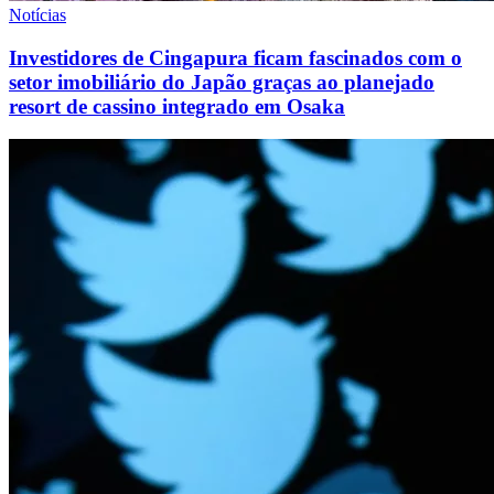
Notícias
Investidores de Cingapura ficam fascinados com o
setor imobiliário do Japão graças ao planejado
resort de cassino integrado em Osaka