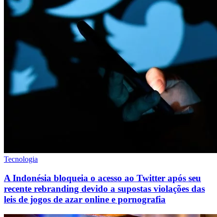
Tecnologia
A Indonésia bloqueia o acesso ao Twitter após seu
recente rebranding devido a supostas violações das
leis de jogos de azar online e pornografia