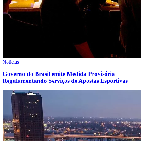
Notícias
Governo do Brasil emite Medida Provisória
Regulamentando Serviços de Apostas Esportivas