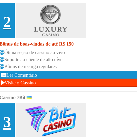
2
Bônus de boas-vindas de até R$ 150
Ótima seção de cassino ao vivo
Suporte ao cliente de alto nível
Bônus de recarga regulares
Ler Comentário
Visite o Cassino
Cassino 7Bit
3