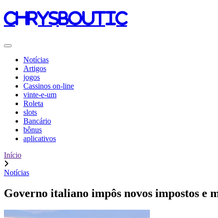
chrysboutic
Notícias
Artigos
jogos
Cassinos on-line
vinte-e-um
Roleta
slots
Bancário
bônus
aplicativos
Início
Notícias
Governo italiano impôs novos impostos e m