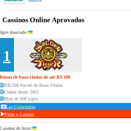
Cassinos Online Aprovados
tigre dourado
1
Bônus de boas-vindas de até R$ 100
R$1500 Pacote de Boas-Vindas
Online desde 2001
Mais de 600 jogos
Ler Comentário
Visite o Cassino
Cassino de luxo