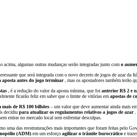
acima, algumas outras mudanças serão integradas junto com
o aumen
ressante que será integrada com o novo decreto de jogos de azar da Itá
 aposta antes do jogo terminar
, mas os apostadores também terão qu
stas
, é a redução do valor da aposta mínima, que foi
anterior R$ 2 e 
elmente ficarão feliz em saber que o limite de vitórias em
apostas de c
m mais de R$ 100 bilhões
– um valor que deve aumentar ainda mais em 
ís decidiu
para atualizar os regulamentos relativos a jogos de azar
.
ssem entrar no mercado local sem enfrentar desculpas.
como uma das reestruturações mais importantes que foram feitas pelo G
onopólio (ADM)
em um esforço
agilizar o trâmite burocrático
e traz