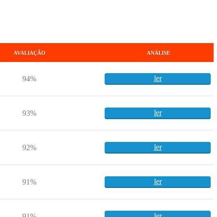
AVALIAÇÃO
ANÁLISE
ler
94%
ler
93%
ler
92%
ler
91%
ler
91%