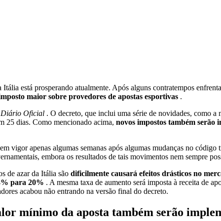
a Itália está prosperando atualmente. Após alguns contratempos enfrenta
mposto maior sobre provedores de apostas esportivas
.
 Diário Oficial
. O decreto, que inclui uma série de novidades, como 
 em 25 dias. Como mencionado acima,
novos impostos também serão 
rará em vigor apenas algumas semanas após algumas mudanças no código 
vernamentais, embora os resultados de tais movimentos nem sempre pos
s de azar da Itália são
dificilmente causará efeitos drásticos no me
18% para 20%
. A mesma taxa de aumento será imposta à receita de apo
adores acabou não entrando na versão final do decreto.
valor mínimo da aposta também serão imple