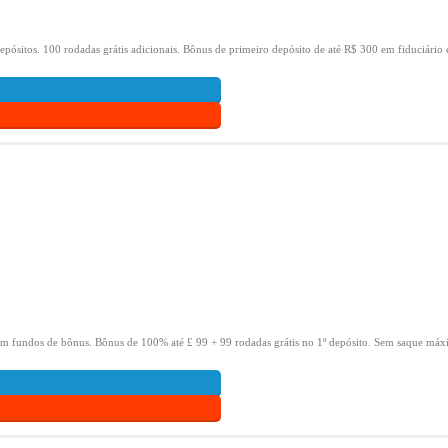
epósitos.
100 rodadas grátis adicionais.
Bônus de primeiro depósito de até R$ 300 em fiduciário 
om fundos de bônus.
Bônus de 100% até £ 99 + 99 rodadas grátis no 1º depósito.
Sem saque máxi