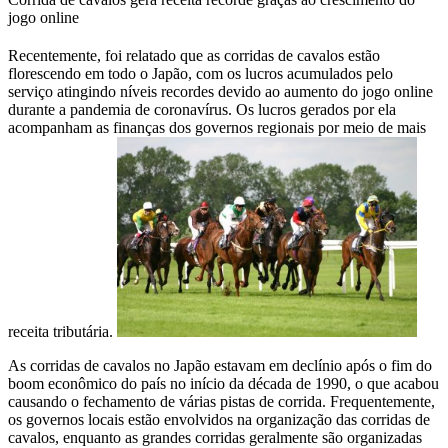
jogo online
Recentemente, foi relatado que as corridas de cavalos estão
florescendo em todo o Japão, com os lucros acumulados pelo
serviço atingindo níveis recordes devido ao aumento do jogo online
durante a pandemia de coronavírus. Os lucros gerados por ela
acompanham as finanças dos governos regionais por meio de mais
receita tributária.
As corridas de cavalos no Japão estavam em declínio após o fim do
boom econômico do país no início da década de 1990, o que acabou
causando o fechamento de várias pistas de corrida. Frequentemente,
os governos locais estão envolvidos na organização das corridas de
cavalos, enquanto as grandes corridas geralmente são organizadas