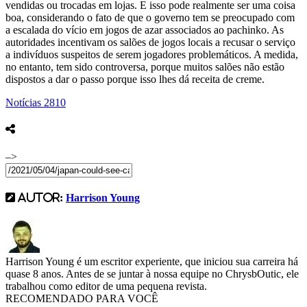
vendidas ou trocadas em lojas. E isso pode realmente ser uma coisa
boa, considerando o fato de que o governo tem se preocupado com
a escalada do vício em jogos de azar associados ao pachinko. As
autoridades incentivam os salões de jogos locais a recusar o serviço
a indivíduos suspeitos de serem jogadores problemáticos. A medida,
no entanto, tem sido controversa, porque muitos salões não estão
dispostos a dar o passo porque isso lhes dá receita de creme.
Notícias
2810
–>
AUTOR:
Harrison Young
Harrison Young é um escritor experiente, que iniciou sua carreira há
quase 8 anos. Antes de se juntar à nossa equipe no ChrysbOutic, ele
trabalhou como editor de uma pequena revista.
RECOMENDADO PARA VOCÊ