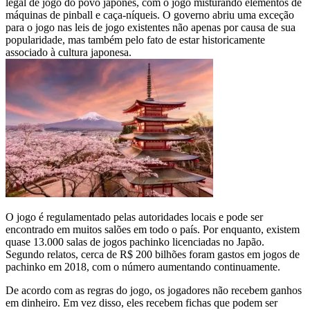
legal de jogo do povo japonês, com o jogo misturando elementos de
máquinas de pinball e caça-níqueis. O governo abriu uma exceção
para o jogo nas leis de jogo existentes não apenas por causa de sua
popularidade, mas também pelo fato de estar historicamente
associado à cultura japonesa.
O jogo é regulamentado pelas autoridades locais e pode ser
encontrado em muitos salões em todo o país. Por enquanto, existem
quase 13.000 salas de jogos pachinko licenciadas no Japão.
Segundo relatos, cerca de R$ 200 bilhões foram gastos em jogos de
pachinko em 2018, com o número aumentando continuamente.
De acordo com as regras do jogo, os jogadores não recebem ganhos
em dinheiro. Em vez disso, eles recebem fichas que podem ser