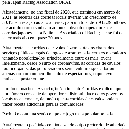
pela Japan Racing Association (JRA).
Alegadamente, no ano fiscal de 2020, que terminou em março de
2021, as receitas das corridas locais tiveram um crescimento de
30,1% em relação ao ano anterior, para um total de ¥ 912,29 bilhões.
De acordo com o sindicato administrativo dos operadores de
corridas japonesas – a National Association of Racing – esse foi o
valor mais alto em quase 30 anos.
Atualmente, as corridas de cavalos fazem parte dos chamados
serviços públicos legais de jogos de azar no país, com os operadores
tentando popularizá-los, principalmente entre os mais jovens.
Infelizmente, desde o surto de coronavírus, as corridas de cavalos
foram organizadas por operadores sem nenhum espectador ou
apenas com um número limitado de espectadores, o que levou
muitos a apostar online.
Um funcionário da Associação Nacional de Corridas explicou que
um número crescente de operadores distribuiu lucros aos governos
locais recentemente, de modo que as corridas de cavalos podem
trazer receita adicionais para as comunidades.
Pachinko continua sendo o tipo de jogo mais popular no país
Atualmente, o pachinko continua sendo o tipo preferido de atividade