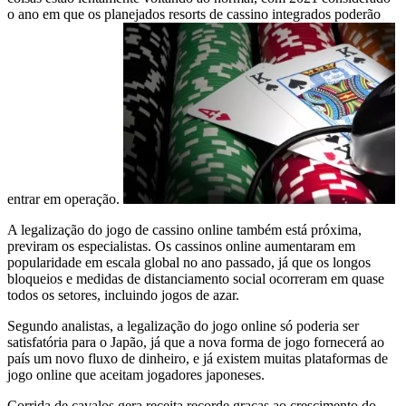
o ano em que os planejados resorts de cassino integrados poderão
entrar em operação.
A legalização do jogo de cassino online também está próxima,
previram os especialistas. Os cassinos online aumentaram em
popularidade em escala global no ano passado, já que os longos
bloqueios e medidas de distanciamento social ocorreram em quase
todos os setores, incluindo jogos de azar.
Segundo analistas, a legalização do jogo online só poderia ser
satisfatória para o Japão, já que a nova forma de jogo fornecerá ao
país um novo fluxo de dinheiro, e já existem muitas plataformas de
jogo online que aceitam jogadores japoneses.
Corrida de cavalos gera receita recorde graças ao crescimento do