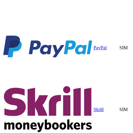
PayPal
SIM
Skrill
SIM