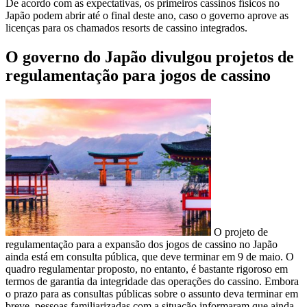
De acordo com as expectativas, os primeiros cassinos físicos no
Japão podem abrir até o final deste ano, caso o governo aprove as
licenças para os chamados resorts de cassino integrados.
O governo do Japão divulgou projetos de
regulamentação para jogos de cassino
O projeto de
regulamentação para a expansão dos jogos de cassino no Japão
ainda está em consulta pública, que deve terminar em 9 de maio. O
quadro regulamentar proposto, no entanto, é bastante rigoroso em
termos de garantia da integridade das operações do cassino. Embora
o prazo para as consultas públicas sobre o assunto deva terminar em
breve, pessoas familiarizadas com a situação informaram que ainda