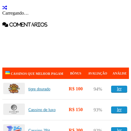
Carregando…
COMENTÁRIOS
BÔNUS
AVALIAÇÃO
ANÁLISE
CASSINOS QUE MELHOR PAGAM
R$ 100
ler
94%
tigre dourado
R$ 150
ler
93%
Cassino de luxo
R$ 300
ler
92%
Cassino 7Bit