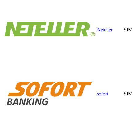
Neteller
SIM
sofort
SIM