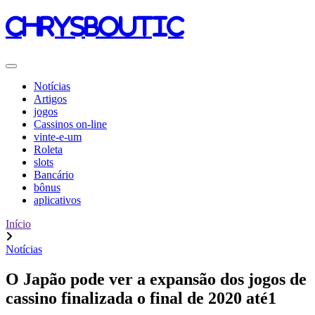
chrysboutic
Notícias
Artigos
jogos
Cassinos on-line
vinte-e-um
Roleta
slots
Bancário
bônus
aplicativos
Início
Notícias
O Japão pode ver a expansão dos jogos de
cassino finalizada o final de 2020 até1